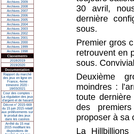
Archives 2009
30 avril, nou
Archives 2008
Archives 2007
Archives 2006
dernière conf
Archives 2005
Archives 2004
sous.
Archives 2003
Archives 2002
Archives 2001
Premier gros c
Archives 2000
Archives 1999
retrouvent en 
Archives 1998
Classements
sous. Convivial
2018/2019
2019/2020
Documentation
Deuxième g
Rapport du marché
des jeux en ligne en
France, 4eme
moindres : l'a
trimestre 2020 -
18/03/2021
Cour des comptes -
toute dernière
La régulation des jeux
d’argent et de hasard
des premiers
Décret n° 2015-669
du 15 juin 2015 relatif
aux prélèvements sur
proposer à sa c
le produit des jeux
dans les casinos
Arrêté du 15 mai
2015 modifiant les
La Hillbillion
dispositions de