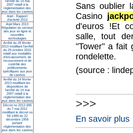
l’arrêté du 14 mai
Sans oublier 
2007 relatif à la
réglementation des
jeux dans les casinos
Casino
jackpo
Arjel - Rapport
d'activité 2012
d'euros !Et c
Arjel Mars 2013
Régulation du secteur
des jeux en ligne et
salle, tout d
nouvelles
technologies
Arrêté du 28 février
"Tower" a fait
2013 modifiant l'arrêté
du 29 octobre 2010
rondelette.
relatif aux modalités
d'encaissement, de
recouvrement et de
contrôle des
(source : lind
prélèvements
spécifiques aux jeux
de casinos
Arrêté du 14 février
2013 modifiant les
dispositions de
l'arrêté du 14 mai
2007 relatif à la
réglementation des
>>>
jeux dans les casinos
Décret no 2012-685
du 7 mai 2012
modifiant le décret no
En savoir plus
59-1489 du 22
décembre 1959
portant
réglementation des
jeux dans les casinos