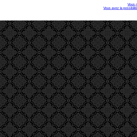
Vous r
Vous avez la possibili