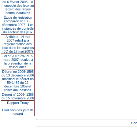
du 6 février 2008 - le
monopole des jeux au
regard des règles
communautaires
Étude de législation
comparée n° 180 -
décembre 2007 - Les
instances de contrôle
du secteur des jeux
Arrêté du 14 mai
2007 relatif à la
réglementation des
jeux dans les casinos
(JO du 17 mai 2007)
Loi n° 2007-297 du 5
mars 2007 relative à
la prévention de la
délinquance
Décret no 2006-1595
du 13 décembre 2006
modifiant le décret no
59-1489 du 22
décembre 1959 et
relatif aux casinos
Décret n° 2006- 1386
du 15 novembre 2006
Rapport Trucy
Evolution des jeux de
hasard
Ho