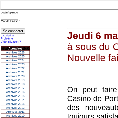
Login/speudo :
Mot de Passe :
Jeudi 6 ma
Inscription
Problème
d'identification ?
à sous du C
Actualités
Archives 2026
Nouvelle fa
Archives 2025
Archives 2024
Archives 2023
Archives 2022
Archives 2021
Archives 2020
Archives 2019
Archives 2018
On peut faire
Archives 2017
Archives 2016
Casino de Port
Archives 2015
Archives 2014
Archives 2013
des nouveaut
Archives 2012
Archives 2011
toujours satisfa
Archives 2010