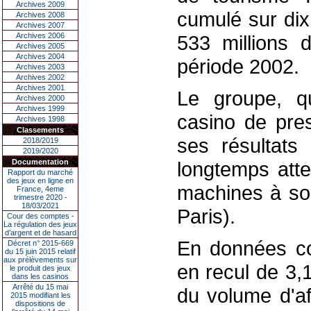
Archives 2009
cumulé sur dix
Archives 2008
Archives 2007
Archives 2006
533 millions 
Archives 2005
Archives 2004
période 2002.
Archives 2003
Archives 2002
Archives 2001
Le groupe, q
Archives 2000
Archives 1999
casino de pre
Archives 1998
Classements
ses résultats
2018/2019
2019/2020
Documentation
longtemps att
Rapport du marché
des jeux en ligne en
machines à so
France, 4eme
trimestre 2020 -
18/03/2021
Paris).
Cour des comptes -
La régulation des jeux
d’argent et de hasard
En données cor
Décret n° 2015-669
du 15 juin 2015 relatif
aux prélèvements sur
en recul de 3
le produit des jeux
dans les casinos
Arrêté du 15 mai
du volume d'af
2015 modifiant les
dispositions de