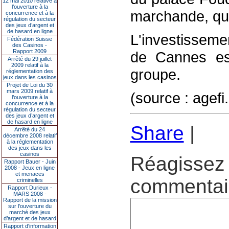
12 mai 2010 relative à
l’ouverture à la
marchande, qui
concurrence et à la
régulation du secteur
des jeux d’argent et
de hasard en ligne
L'investisseme
Fédération Suisse
des Casinos -
Rapport 2009
de Cannes es
Arrêté du 29 juillet
2009 relatif à la
groupe.
réglementation des
jeux dans les casinos
Projet de Loi du 30
mars 2009 relatif à
(source : agefi
l’ouverture à la
concurrence et à la
régulation du secteur
des jeux d’argent et
de hasard en ligne
Share
|
Arrêté du 24
décembre 2008 relatif
à la réglementation
des jeux dans les
casinos
Réagissez 
Rapport Bauer - Juin
2008 - Jeux en ligne
et menaces
commentair
criminelles
Rapport Durieux -
MARS 2008 -
Rapport de la mission
sur l’ouverture du
marché des jeux
d’argent et de hasard
Rapport d'information