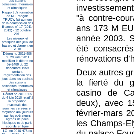
des stations
balnéaires, thermales
investissement
et climatiques
Rapport d'information
"à contre-coura
de M. François
TRUCY, fait au nom
de la commission des
ans 173 M EUR
finances n° 17 (2011-
2012) - 12 octobre
2011
année 2003. 
Les niveaux et
pratiques des jeux de
été consacr
hasard et d’argent en
2010
Décret no 2011-906
rénovations d'h
du 29 juillet 2011
modifiant le décret no
59-1489 du 22
décembre 1959
Deux autres gr
portant
réglementation des
jeux dans les casinos
la fierté du g
des stations
balnéaires, thermales
et climatiques
casino de Ca
Décret no 2010-605
du 4 juin 2010 relatif à
deux), avec 1
la proportion
maximale des
sommes versées en
février-mars 2
moyenne aux joueurs
par les opérateurs
agréés de paris
les Champs-Ely
hippiques et de paris
sportifs en ligne
du palace Fouq
LOI no 2010-476 du