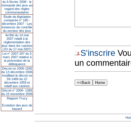
du 6 février 2008 - le
monopole des jeux au
regard des règles
communautaires
Étude de législation
comparée n° 180 -
décembre 2007 - Les
instances de contrôle
du secteur des jeux
Arrêté du 14 mai
2007 relatif à la
réglementation des
jeux dans les casinos
(JO du 17 mai 2007)
S'inscrire
Vous
Loi n° 2007-297 du 5
mars 2007 relative à
un commentair
la prévention de la
délinquance
Décret no 2006-1595
du 13 décembre 2006
modifiant le décret no
59-1489 du 22
décembre 1959 et
relatif aux casinos
Décret n° 2006- 1386
du 15 novembre 2006
Rapport Trucy
Evolution des jeux de
hasard
Ho