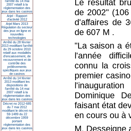
Le résultat bru
l’arrêté du 14 mai
2007 relatif à la
réglementation des
de 2002" (106
jeux dans les casinos
Arjel - Rapport
d'affaires de 
d'activité 2012
Arjel Mars 2013
Régulation du secteur
de 607 M .
des jeux en ligne et
nouvelles
technologies
Arrêté du 28 février
"La saison a é
2013 modifiant l'arrêté
du 29 octobre 2010
l'année diffi
relatif aux modalités
d'encaissement, de
recouvrement et de
connu la crois
contrôle des
prélèvements
spécifiques aux jeux
premier casino
de casinos
Arrêté du 14 février
2013 modifiant les
l'inaugurat
dispositions de
l'arrêté du 14 mai
2007 relatif à la
Dominique De
réglementation des
jeux dans les casinos
faisant état de
Décret no 2012-685
du 7 mai 2012
modifiant le décret no
en cours ou à v
59-1489 du 22
décembre 1959
portant
réglementation des
M. Desseigne a
jeux dans les casinos