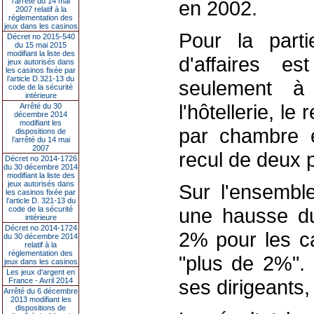
l’arrêté du 14 mai
en 2002.
2007 relatif à la
réglementation des
jeux dans les casinos
Pour la part
Décret no 2015-540
du 15 mai 2015
modifiant la liste des
d'affaires 
jeux autorisés dans
les casinos fixée par
l’article D.321-13 du
seulement à
code de la sécurité
intérieure
l'hôtellerie, l
Arrêté du 30
décembre 2014
modifiant les
par chambre e
dispositions de
l’arrêté du 14 mai
2007
recul de deux p
Décret no 2014-1726
du 30 décembre 2014
modifiant la liste des
jeux autorisés dans
Sur l'ensembl
les casinos fixée par
l’article D. 321-13 du
une hausse du
code de la sécurité
intérieure
Décret no 2014-1724
2% pour les ca
du 30 décembre 2014
relatif à la
réglementation des
"plus de 2%". 
jeux dans les casinos
Les jeux d’argent en
ses dirigeants
France - Avril 2014
Arrêté du 6 décembre
2013 modifiant les
dispositions de