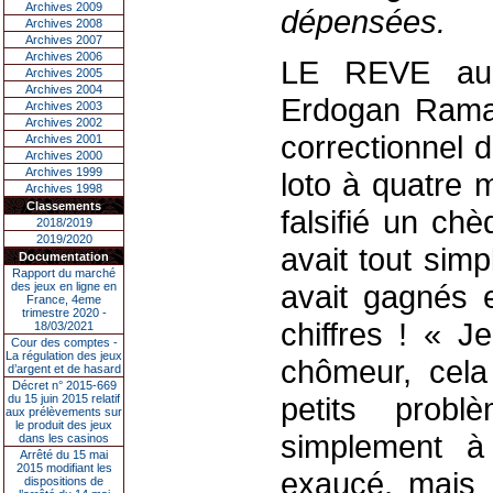
Archives 2009
dépensées.
Archives 2008
Archives 2007
Archives 2006
LE REVE aur
Archives 2005
Archives 2004
Erdogan Ramaza
Archives 2003
Archives 2002
correctionnel 
Archives 2001
Archives 2000
Archives 1999
loto à quatre 
Archives 1998
Classements
falsifié un ch
2018/2019
2019/2020
avait tout sim
Documentation
Rapport du marché
avait gagnés e
des jeux en ligne en
France, 4eme
trimestre 2020 -
chiffres ! « J
18/03/2021
Cour des comptes -
La régulation des jeux
chômeur, cela
d’argent et de hasard
Décret n° 2015-669
petits problè
du 15 juin 2015 relatif
aux prélèvements sur
le produit des jeux
simplement à
dans les casinos
Arrêté du 15 mai
2015 modifiant les
exaucé, mais 
dispositions de