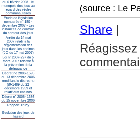
du 6 février 2008 - le
(source : Le Pa
monopole des jeux au
regard des règles
communautaires
Étude de législation
comparée n° 180 -
Share
|
décembre 2007 - Les
instances de contrôle
du secteur des jeux
Arrêté du 14 mai
2007 relatif à la
Réagissez 
réglementation des
jeux dans les casinos
(JO du 17 mai 2007)
Loi n° 2007-297 du 5
commentair
mars 2007 relative à
la prévention de la
délinquance
Décret no 2006-1595
du 13 décembre 2006
modifiant le décret no
59-1489 du 22
décembre 1959 et
relatif aux casinos
Décret n° 2006- 1386
du 15 novembre 2006
Rapport Trucy
Evolution des jeux de
hasard