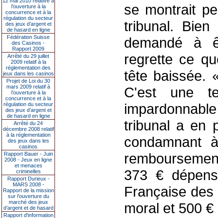
12 mai 2010 relative à
se montrait pe
l’ouverture à la
concurrence et à la
régulation du secteur
tribunal. Bien
des jeux d’argent et
de hasard en ligne
Fédération Suisse
demandé à ê
des Casinos -
Rapport 2009
regrette ce que
Arrêté du 29 juillet
2009 relatif à la
réglementation des
tête baissée. 
jeux dans les casinos
Projet de Loi du 30
mars 2009 relatif à
C'est une te
l’ouverture à la
concurrence et à la
impardonnable
régulation du secteur
des jeux d’argent et
de hasard en ligne
tribunal a en p
Arrêté du 24
décembre 2008 relatif
à la réglementation
condamnant à
des jeux dans les
casinos
remboursement
Rapport Bauer - Juin
2008 - Jeux en ligne
et menaces
373 € dépensé
criminelles
Rapport Durieux -
MARS 2008 -
Française des 
Rapport de la mission
sur l’ouverture du
marché des jeux
moral et 500 €
d’argent et de hasard
Rapport d'information