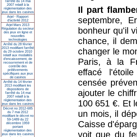
l’arrêté du 14 mai
2007 relatif à la
Il part flamb
réglementation des
jeux dans les casinos
Arjel - Rapport
septembre, E
d'activité 2012
Arjel Mars 2013
bonheur qu'il v
Régulation du secteur
des jeux en ligne et
nouvelles
chance, il de
technologies
Arrêté du 28 février
2013 modifiant l'arrêté
changer le mont
du 29 octobre 2010
relatif aux modalités
Paris, à la F
d'encaissement, de
recouvrement et de
contrôle des
effacé l'étoi
prélèvements
spécifiques aux jeux
de casinos
censée prévenir
Arrêté du 14 février
2013 modifiant les
dispositions de
ajouter le chif
l'arrêté du 14 mai
2007 relatif à la
réglementation des
100 651 €. Et l
jeux dans les casinos
Décret no 2012-685
un mois, il dé
du 7 mai 2012
modifiant le décret no
59-1489 du 22
Caisse d'éparg
décembre 1959
portant
réglementation des
voit que du f
jeux dans les casinos