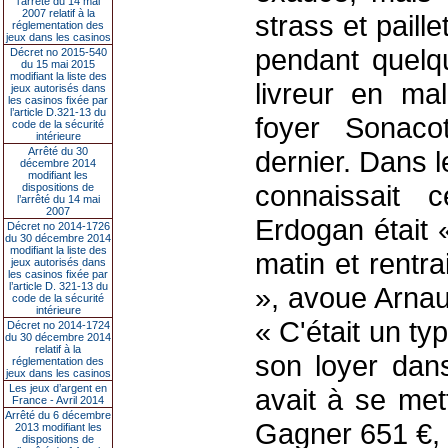
l’arrêté du 14 mai
2007 relatif à la
strass et paille
réglementation des
jeux dans les casinos
pendant quelq
Décret no 2015-540
du 15 mai 2015
modifiant la liste des
livreur en mal
jeux autorisés dans
les casinos fixée par
l’article D.321-13 du
foyer Sonac
code de la sécurité
intérieure
Arrêté du 30
dernier. Dans l
décembre 2014
modifiant les
connaissait c
dispositions de
l’arrêté du 14 mai
2007
Erdogan était «
Décret no 2014-1726
du 30 décembre 2014
modifiant la liste des
matin et rentra
jeux autorisés dans
les casinos fixée par
l’article D. 321-13 du
», avoue Arnau
code de la sécurité
intérieure
« C'était un typ
Décret no 2014-1724
du 30 décembre 2014
relatif à la
son loyer dans
réglementation des
jeux dans les casinos
Les jeux d’argent en
avait à se me
France - Avril 2014
Arrêté du 6 décembre
Gagner 651 €, c
2013 modifiant les
dispositions de