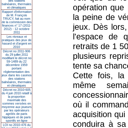
des stations
balnéaires, thermales
opération que 
et climatiques
Rapport d'information
la peine de vé
de M. François
TRUCY, fait au nom
de la commission des
jeux. Dès lors
finances n° 17 (2011-
2012) - 12 octobre
2011
l'espace de q
Les niveaux et
pratiques des jeux de
retraits de 1 5
hasard et d’argent en
2010
Décret no 2011-906
plusieurs repr
du 29 juillet 2011
modifiant le décret no
59-1489 du 22
tente sa chance
décembre 1959
portant
réglementation des
Cette fois, l
jeux dans les casinos
des stations
balnéaires, thermales
même sema
et climatiques
Décret no 2010-605
concessionnair
du 4 juin 2010 relatif à
la proportion
maximale des
où il command
sommes versées en
moyenne aux joueurs
par les opérateurs
acquisition qui
agréés de paris
hippiques et de paris
sportifs en ligne
conduira à sa 
LOI no 2010-476 du