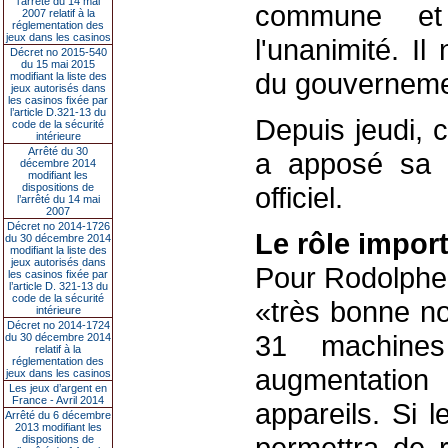
l’arrêté du 14 mai
commune e
2007 relatif à la
réglementation des
jeux dans les casinos
l'unanimité. Il
Décret no 2015-540
du 15 mai 2015
du gouvernement
modifiant la liste des
jeux autorisés dans
les casinos fixée par
l’article D.321-13 du
Depuis jeudi, 
code de la sécurité
intérieure
Arrêté du 30
a apposé sa 
décembre 2014
modifiant les
dispositions de
officiel.
l’arrêté du 14 mai
2007
Décret no 2014-1726
Le rôle impor
du 30 décembre 2014
modifiant la liste des
jeux autorisés dans
Pour Rodolphe 
les casinos fixée par
l’article D. 321-13 du
code de la sécurité
«très bonne no
intérieure
Décret no 2014-1724
31 machines
du 30 décembre 2014
relatif à la
réglementation des
augmentation
jeux dans les casinos
Les jeux d’argent en
France - Avril 2014
appareils. Si l
Arrêté du 6 décembre
2013 modifiant les
permettra de 
dispositions de