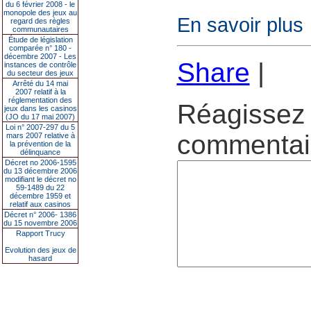
du 6 février 2008 - le
monopole des jeux au
En savoir plus
regard des règles
communautaires
Étude de législation
comparée n° 180 -
décembre 2007 - Les
Share
|
instances de contrôle
du secteur des jeux
Arrêté du 14 mai
2007 relatif à la
réglementation des
Réagissez 
jeux dans les casinos
(JO du 17 mai 2007)
Loi n° 2007-297 du 5
commentair
mars 2007 relative à
la prévention de la
délinquance
Décret no 2006-1595
du 13 décembre 2006
modifiant le décret no
59-1489 du 22
décembre 1959 et
relatif aux casinos
Décret n° 2006- 1386
du 15 novembre 2006
Rapport Trucy
Evolution des jeux de
hasard