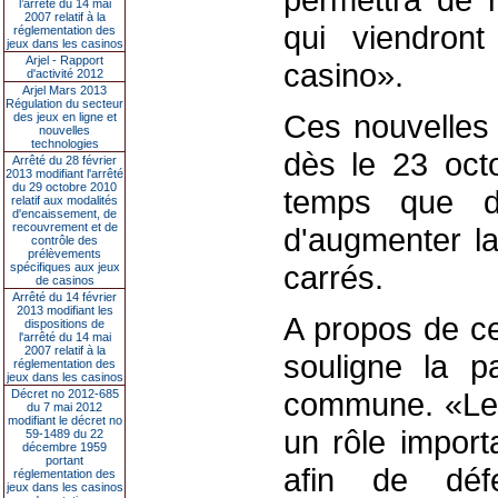
l’arrêté du 14 mai
2007 relatif à la
qui viendront
réglementation des
jeux dans les casinos
Arjel - Rapport
casino».
d'activité 2012
Arjel Mars 2013
Régulation du secteur
Ces nouvelles 
des jeux en ligne et
nouvelles
technologies
dès le 23 octo
Arrêté du 28 février
2013 modifiant l'arrêté
du 29 octobre 2010
temps que de
relatif aux modalités
d'encaissement, de
recouvrement et de
d'augmenter l
contrôle des
prélèvements
carrés.
spécifiques aux jeux
de casinos
Arrêté du 14 février
2013 modifiant les
A propos de ce
dispositions de
l'arrêté du 14 mai
2007 relatif à la
souligne la p
réglementation des
jeux dans les casinos
commune. «Le 
Décret no 2012-685
du 7 mai 2012
modifiant le décret no
un rôle import
59-1489 du 22
décembre 1959
portant
afin de déf
réglementation des
jeux dans les casinos