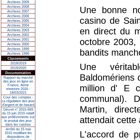
Archives 2009
Archives 2008
Une bonne no
Archives 2007
Archives 2006
casino de Sain
Archives 2005
Archives 2004
en direct du m
Archives 2003
Archives 2002
octobre 2003, 
Archives 2001
Archives 2000
Archives 1999
bandits mancho
Archives 1998
Classements
2018/2019
Une vérita
2019/2020
Documentation
Baldomériens q
Rapport du marché
des jeux en ligne en
million d' E
France, 4eme
trimestre 2020 -
18/03/2021
communal). D
Cour des comptes -
La régulation des jeux
d’argent et de hasard
Martin, direc
Décret n° 2015-669
du 15 juin 2015 relatif
attendait cette 
aux prélèvements sur
le produit des jeux
dans les casinos
Arrêté du 15 mai
L'accord de pr
2015 modifiant les
dispositions de