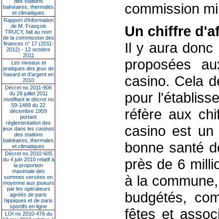
des stations
commission min
balnéaires, thermales
et climatiques
Rapport d'information
de M. François
Un chiffre d'a
TRUCY, fait au nom
de la commission des
Il y aura donc
finances n° 17 (2011-
2012) - 12 octobre
2011
proposées au
Les niveaux et
pratiques des jeux de
hasard et d’argent en
casino. Cela de
2010
Décret no 2011-906
pour l'établis
du 29 juillet 2011
modifiant le décret no
59-1489 du 22
réfère aux chi
décembre 1959
portant
réglementation des
casino est un 
jeux dans les casinos
des stations
balnéaires, thermales
bonne santé de
et climatiques
Décret no 2010-605
près de 6 millio
du 4 juin 2010 relatif à
la proportion
maximale des
à la commune, 
sommes versées en
moyenne aux joueurs
par les opérateurs
budgétés, comm
agréés de paris
hippiques et de paris
sportifs en ligne
fêtes et associ
LOI no 2010-476 du