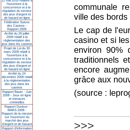
12 mai 2010 relative à
l’ouverture à la
communale re
concurrence et à la
régulation du secteur
ville des bords
des jeux d’argent et
de hasard en ligne
Fédération Suisse
des Casinos -
Le cap de l'eu
Rapport 2009
Arrêté du 29 juillet
2009 relatif à la
casino et si l
réglementation des
jeux dans les casinos
environ 90% de
Projet de Loi du 30
mars 2009 relatif à
l’ouverture à la
traditionnels e
concurrence et à la
régulation du secteur
des jeux d’argent et
encore augmen
de hasard en ligne
Arrêté du 24
grâce aux nouv
décembre 2008 relatif
à la réglementation
des jeux dans les
casinos
(source : lepro
Rapport Bauer - Juin
2008 - Jeux en ligne
et menaces
criminelles
Rapport Durieux -
MARS 2008 -
Rapport de la mission
sur l’ouverture du
marché des jeux
>>>
d’argent et de hasard
Rapport d'information