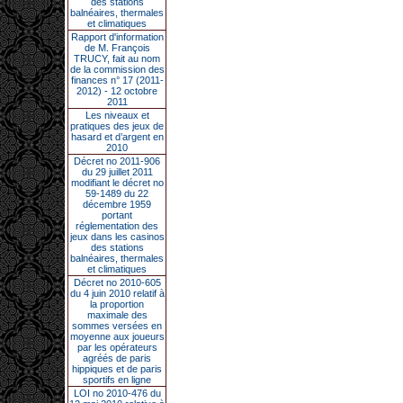
des stations
balnéaires, thermales
et climatiques
Rapport d'information
de M. François
TRUCY, fait au nom
de la commission des
finances n° 17 (2011-
2012) - 12 octobre
2011
Les niveaux et
pratiques des jeux de
hasard et d’argent en
2010
Décret no 2011-906
du 29 juillet 2011
modifiant le décret no
59-1489 du 22
décembre 1959
portant
réglementation des
jeux dans les casinos
des stations
balnéaires, thermales
et climatiques
Décret no 2010-605
du 4 juin 2010 relatif à
la proportion
maximale des
sommes versées en
moyenne aux joueurs
par les opérateurs
agréés de paris
hippiques et de paris
sportifs en ligne
LOI no 2010-476 du