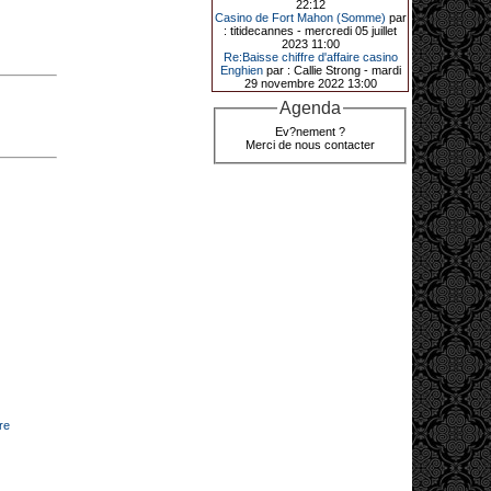
22:12
grâce à une mise de 5 euros sur la
Casino de Fort Mahon (Somme)
par
case bonus et une quinte flush
: titidecannes - mercredi 05 juillet
royale. Ces gains ont été annoncés
2023 11:00
dans un communiqué diffusé par le
Re:Baisse chiffre d'affaire casino
casino ce lundi 30 mars en soirée.
Enghien
par : Callie Strong - mardi
29 novembre 2022 13:00
Agenda
11-01-2026|
Ev?nement ?
Merci de nous contacter
Dimanche 11 janvier, en soirée, une
cliente retraitée de 78 ans, habitant
Trémuson, a eu l’énorme surprise
de décrocher un méga jackpot.
Elle n’a misé que 88 centimes sur
une machine à sous et a remporté
4_ 239 €?!
re