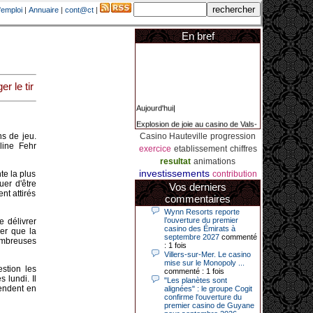
'emploi
|
Annuaire
|
cont@ct
|
En bref
r le tir
Aujourd'hui|
Explosion de joie au casino de Vals-
les-bains ce vendredi 7 août. Une
Ardéchoise a décroché le jackpot,
ns de jeu.
Casino Hauteville
progression
51 232 € sur une machine à sous.
line Fehr
exercice
etablissement
chiffres
La retraitée, originaire de la Voulte-
sur-Rhône et habituée du casino
resultat
animations
depuis plus de 20 ans, "n'en
investissements
te la plus
contribution
revenait pas".
uer d'être
Vos derniers
nt attirés
commentaires
Wynn Resorts reporte
22-07-2026|
l’ouverture du premier
 délivrer
casino des Émirats à
ver que la
Un touriste italien en vacances sur
septembre 2027
commenté
ombreuses
la Côte d’Azur a remporté un
: 1 fois
jackpot exceptionnel de 84.631
Villers-sur-Mer. Le casino
euros dans la nuit de samedi à
mise sur le Monopoly ...
dimanche au Casino Barrière Le
estion les
commenté : 1 fois
Croisette à Cannes. Il s’agit d’un
 lundi. Il
"Les planètes sont
nouveau record de gains de l’année
pendent en
alignées" : le groupe Cogit
2026 pour cet établissement.
confirme l'ouverture du
premier casino de Guyane