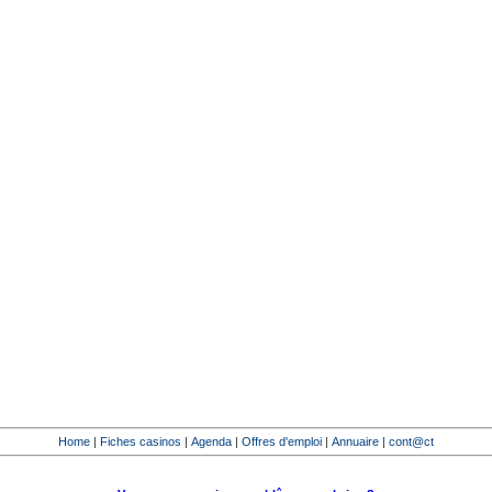
Home
|
Fiches casinos
|
Agenda
|
Offres d'emploi
|
Annuaire
|
cont@ct