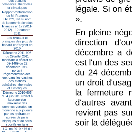
des stations
balnéaires, thermales
légale. Si on ét
et climatiques
Rapport d'information
de M. François
».
TRUCY, fait au nom
de la commission des
finances n° 17 (2011-
En pleine négo
2012) - 12 octobre
2011
Les niveaux et
direction d'o
pratiques des jeux de
hasard et d’argent en
2010
décembre a dé
Décret no 2011-906
du 29 juillet 2011
est l'un des se
modifiant le décret no
59-1489 du 22
décembre 1959
du 24 décembr
portant
réglementation des
jeux dans les casinos
un droit d'usag
des stations
balnéaires, thermales
et climatiques
la fermeture 
Décret no 2010-605
du 4 juin 2010 relatif à
d'autres avant
la proportion
maximale des
sommes versées en
revient pas su
moyenne aux joueurs
par les opérateurs
agréés de paris
soir la délégué
hippiques et de paris
sportifs en ligne
LOI no 2010-476 du