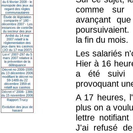
du 6 février 2008 - le
monopole des jeux au
comme sur le
regard des règles
communautaires
avançant que 
Étude de législation
comparée n° 180 -
décembre 2007 - Les
poursuivaient.
instances de contrôle
du secteur des jeux
Arrêté du 14 mai
la fin du mois.
2007 relatif à la
réglementation des
jeux dans les casinos
(JO du 17 mai 2007)
Les salariés n'
Loi n° 2007-297 du 5
mars 2007 relative à
Hier à 16 heur
la prévention de la
délinquance
Décret no 2006-1595
a été suivi 
du 13 décembre 2006
modifiant le décret no
59-1489 du 22
provoquant une
décembre 1959 et
relatif aux casinos
Décret n° 2006- 1386
A 17 heures, l
du 15 novembre 2006
Rapport Trucy
plus on a voul
Evolution des jeux de
hasard
lettre notifia
J'ai refusé d