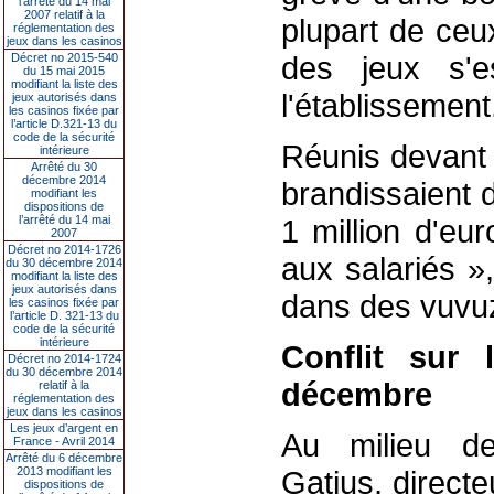
l’arrêté du 14 mai
2007 relatif à la
plupart de ceux
réglementation des
jeux dans les casinos
des jeux s'e
Décret no 2015-540
du 15 mai 2015
modifiant la liste des
l'établissement
jeux autorisés dans
les casinos fixée par
l’article D.321-13 du
code de la sécurité
Réunis devant 
intérieure
Arrêté du 30
décembre 2014
brandissaient 
modifiant les
dispositions de
l’arrêté du 14 mai
1 million d'eu
2007
Décret no 2014-1726
aux salariés »
du 30 décembre 2014
modifiant la liste des
jeux autorisés dans
dans des vuvu
les casinos fixée par
l’article D. 321-13 du
code de la sécurité
intérieure
Conflit sur 
Décret no 2014-1724
du 30 décembre 2014
décembre
relatif à la
réglementation des
jeux dans les casinos
Les jeux d’argent en
Au milieu de
France - Avril 2014
Arrêté du 6 décembre
2013 modifiant les
Gatius, direct
dispositions de