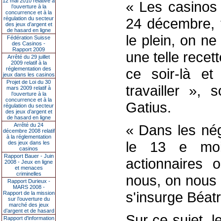
12 mai 2010 relative à
« Les casinos
l’ouverture à la
concurrence et à la
régulation du secteur
24 décembre, t
des jeux d’argent et
de hasard en ligne
le plein, on n
Fédération Suisse
des Casinos -
Rapport 2009
une telle recet
Arrêté du 29 juillet
2009 relatif à la
réglementation des
ce soir-là et
jeux dans les casinos
Projet de Loi du 30
travailler »,
mars 2009 relatif à
l’ouverture à la
concurrence et à la
Gatius.
régulation du secteur
des jeux d’argent et
de hasard en ligne
Arrêté du 24
« Dans les nég
décembre 2008 relatif
à la réglementation
le 13 e moi
des jeux dans les
casinos
Rapport Bauer - Juin
actionnaires 
2008 - Jeux en ligne
et menaces
criminelles
nous, on nous 
Rapport Durieux -
MARS 2008 -
s'insurge Béat
Rapport de la mission
sur l’ouverture du
marché des jeux
d’argent et de hasard
Sur ce sujet, l
Rapport d'information