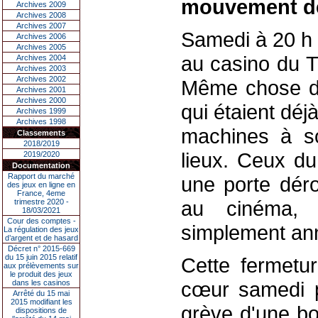
mouvement de
Archives 2009
Archives 2008
Archives 2007
Samedi à 20 h 3
Archives 2006
Archives 2005
au casino du T
Archives 2004
Archives 2003
Archives 2002
Même chose d
Archives 2001
Archives 2000
qui étaient déj
Archives 1999
Archives 1998
machines à sou
Classements
2018/2019
lieux. Ceux du
2019/2020
Documentation
Rapport du marché
une porte déro
des jeux en ligne en
France, 4eme
au cinéma, 
trimestre 2020 -
18/03/2021
Cour des comptes -
simplement an
La régulation des jeux
d’argent et de hasard
Décret n° 2015-669
du 15 juin 2015 relatif
Cette fermetur
aux prélèvements sur
le produit des jeux
cœur samedi pa
dans les casinos
Arrêté du 15 mai
2015 modifiant les
grève d'une bo
dispositions de