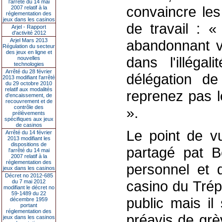
l’arrêté du 14 mai
convaincre les
2007 relatif à la
réglementation des
jeux dans les casinos
de travail : 
Arjel - Rapport
d'activité 2012
Arjel Mars 2013
abandonnant vo
Régulation du secteur
des jeux en ligne et
dans l'illégal
nouvelles
technologies
Arrêté du 28 février
délégation de
2013 modifiant l'arrêté
du 29 octobre 2010
relatif aux modalités
reprenez pas le
d'encaissement, de
recouvrement et de
contrôle des
».
prélèvements
spécifiques aux jeux
de casinos
Le point de vu
Arrêté du 14 février
2013 modifiant les
dispositions de
partagé pat B
l'arrêté du 14 mai
2007 relatif à la
réglementation des
personnel et 
jeux dans les casinos
Décret no 2012-685
casino du Trép
du 7 mai 2012
modifiant le décret no
59-1489 du 22
public mais il 
décembre 1959
portant
réglementation des
préavis de grè
jeux dans les casinos