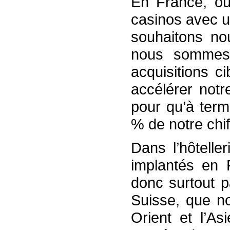
En France, o
casinos avec u
souhaitons no
nous sommes
acquisitions c
accélérer notr
pour qu’à term
% de notre chiff
Dans l’hôtelle
implantés en 
donc surtout p
Suisse, que n
Orient et l’As