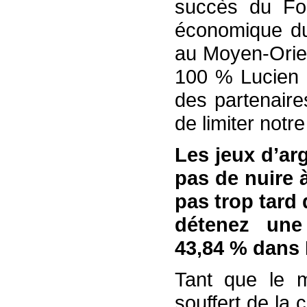
succès du Fo
économique du
au Moyen-Orien
100 % Lucien B
des partenaire
de limiter notr
Les jeux d’arg
pas de nuire 
pas trop tard 
détenez une 
43,84 % dans
Tant que le m
souffert de la 