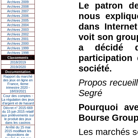
Archives 2009
Le patron de
Archives 2008
Archives 2007
nous expliqu
Archives 2006
Archives 2005
dans Interne
Archives 2004
Archives 2003
voit son grou
Archives 2002
Archives 2001
Archives 2000
a décidé 
Archives 1999
Archives 1998
participation
Classements
2018/2019
société.
2019/2020
Documentation
Rapport du marché
Propos recueil
des jeux en ligne en
France, 4eme
trimestre 2020 -
Segré
18/03/2021
Cour des comptes -
La régulation des jeux
d’argent et de hasard
Pourquoi av
Décret n° 2015-669
du 15 juin 2015 relatif
Bourse Groupe
aux prélèvements sur
le produit des jeux
dans les casinos
Arrêté du 15 mai
Les marchés se
2015 modifiant les
dispositions de