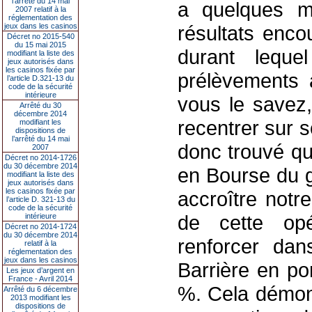
l’arrêté du 14 mai
a quelques m
2007 relatif à la
réglementation des
jeux dans les casinos
résultats enco
Décret no 2015-540
du 15 mai 2015
durant lequel
modifiant la liste des
jeux autorisés dans
les casinos fixée par
prélèvements
l’article D.321-13 du
code de la sécurité
intérieure
vous le savez,
Arrêté du 30
décembre 2014
recentrer sur 
modifiant les
dispositions de
l’arrêté du 14 mai
donc trouvé qu
2007
Décret no 2014-1726
du 30 décembre 2014
en Bourse du g
modifiant la liste des
jeux autorisés dans
les casinos fixée par
accroître notre
l’article D. 321-13 du
code de la sécurité
de cette opé
intérieure
Décret no 2014-1724
du 30 décembre 2014
renforcer dan
relatif à la
réglementation des
jeux dans les casinos
Barrière en po
Les jeux d’argent en
France - Avril 2014
%. Cela démont
Arrêté du 6 décembre
2013 modifiant les
dispositions de