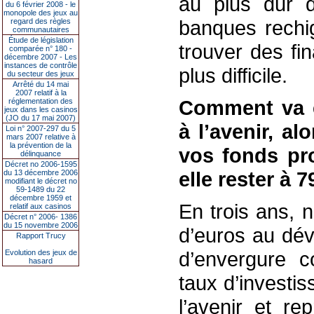
au plus dur 
du 6 février 2008 - le
monopole des jeux au
banques rechig
regard des règles
communautaires
Étude de législation
trouver des fi
comparée n° 180 -
décembre 2007 - Les
instances de contrôle
plus difficile.
du secteur des jeux
Arrêté du 14 mai
2007 relatif à la
Comment va é
réglementation des
jeux dans les casinos
(JO du 17 mai 2007)
à l’avenir, al
Loi n° 2007-297 du 5
mars 2007 relative à
la prévention de la
vos fonds pro
délinquance
Décret no 2006-1595
elle rester à 
du 13 décembre 2006
modifiant le décret no
59-1489 du 22
décembre 1959 et
En trois ans, 
relatif aux casinos
Décret n° 2006- 1386
du 15 novembre 2006
d’euros au dé
Rapport Trucy
d’envergure c
Evolution des jeux de
hasard
taux d’investi
l’avenir et r