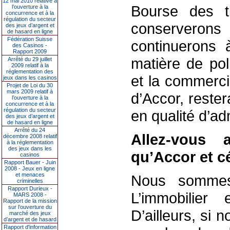
12 mai 2010 relative à
Bourse des t
l’ouverture à la
concurrence et à la
régulation du secteur
conserveron
des jeux d’argent et
de hasard en ligne
Fédération Suisse
continuerons 
des Casinos -
Rapport 2009
matière de pol
Arrêté du 29 juillet
2009 relatif à la
réglementation des
et la commerci
jeux dans les casinos
Projet de Loi du 30
mars 2009 relatif à
d’Accor, rester
l’ouverture à la
concurrence et à la
régulation du secteur
en qualité d’a
des jeux d’argent et
de hasard en ligne
Arrêté du 24
Allez-vous 
décembre 2008 relatif
à la réglementation
des jeux dans les
qu’Accor et c
casinos
Rapport Bauer - Juin
2008 - Jeux en ligne
et menaces
Nous sommes 
criminelles
Rapport Durieux -
L’immobilier
MARS 2008 -
Rapport de la mission
sur l’ouverture du
D’ailleurs, si 
marché des jeux
d’argent et de hasard
Rapport d'information