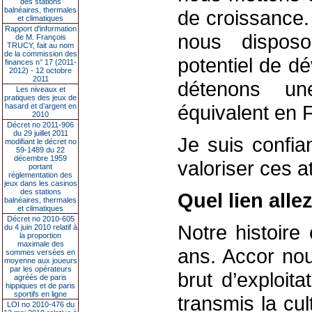
des stations
balnéaires, thermales
de croissance.
et climatiques
Rapport d'information
nous disposo
de M. François
TRUCY, fait au nom
de la commission des
potentiel de d
finances n° 17 (2011-
2012) - 12 octobre
2011
détenons un
Les niveaux et
pratiques des jeux de
équivalent en 
hasard et d’argent en
2010
Décret no 2011-906
du 29 juillet 2011
Je suis confia
modifiant le décret no
59-1489 du 22
décembre 1959
valoriser ces a
portant
réglementation des
jeux dans les casinos
des stations
Quel lien all
balnéaires, thermales
et climatiques
Décret no 2010-605
Notre histoire
du 4 juin 2010 relatif à
la proportion
maximale des
ans. Accor nou
sommes versées en
moyenne aux joueurs
par les opérateurs
brut d’exploit
agréés de paris
hippiques et de paris
sportifs en ligne
transmis la cu
LOI no 2010-476 du