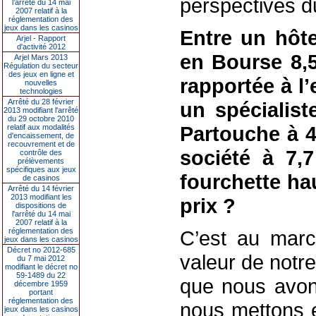
perspectives d
l’arrêté du 14 mai
2007 relatif à la
réglementation des
jeux dans les casinos
Entre un hôt
Arjel - Rapport
d'activité 2012
en Bourse 8,5
Arjel Mars 2013
Régulation du secteur
des jeux en ligne et
rapportée à l’
nouvelles
technologies
Arrêté du 28 février
un spécialis
2013 modifiant l'arrêté
du 29 octobre 2010
Partouche à 4,
relatif aux modalités
d'encaissement, de
recouvrement et de
société à 7,7
contrôle des
prélèvements
spécifiques aux jeux
fourchette ha
de casinos
Arrêté du 14 février
2013 modifiant les
prix ?
dispositions de
l'arrêté du 14 mai
2007 relatif à la
réglementation des
C’est au march
jeux dans les casinos
Décret no 2012-685
valeur de notr
du 7 mai 2012
modifiant le décret no
59-1489 du 22
que nous avons
décembre 1959
portant
réglementation des
nous mettons 
jeux dans les casinos