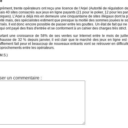
te
ment, trente opérateurs ont reçu une licence de l’Arjel (Autorité de régulation d
mais 40 sites consacrés aux jeux en ligne payants (21 pour le poker, 12 pour les pari
ppiques). L’Arjel a déjà mis en demeure une cinquantaine de sites illégaux dont la p
ivité mais, des spécialistes estiment que presque la moitié des sommes jouées le s
isés. Il est donc encore possible de passer entre les gouttes. Un état de fait qui ne 
qui ont payé des frais d'entrée et se conforment à un cahier des charges très strict.
ant une croissance de 58% de ses ventes sur Internet entre le mois de juillet 
ausse de 32 % depuis janvier, il est clair que le marché des jeux en ligne est
flement fait peur et beaucoup de nouveaux entrants vont se retrouver en difficulté
pprochements entre les opérateurs.
/M.S.)
ser un commentaire :