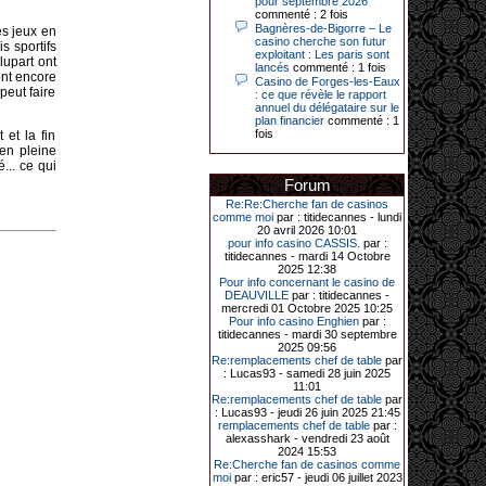
pour septembre 2026
Le plus gros gain gagné depuis plus
commenté : 2 fois
de 20 ans dans l’établissement.
Bagnères-de-Bigorre – Le
es jeux en
casino cherche son futur
s sportifs
exploitant : Les paris sont
lupart ont
lancés
commenté : 1 fois
ont encore
Casino de Forges-les-Eaux
31-03-2026|
peut faire
: ce que révèle le rapport
annuel du délégataire sur le
Série de jackpots au casino JOA de
plan financier
commenté : 1
Gujan-Mestras : ce mois de mars a
fois
été fructueux pour quelques
et la fin
joueurs. D’abord avec 44 207 euros
 en pleine
remportés le dimanche 22 mars sur
... ce qui
une machine à sous pour une mise
Forum
initiale de 5,28 €. Puis quelques
jours plus tard, le vendredi 27 mars,
Re:Re:Cherche fan de casinos
un joueur a décroché 12 086 euros
comme moi
par : titidecannes - lundi
sur une autre machine à sous.
20 avril 2026 10:01
pour info casino CASSIS.
par :
Enfin, troisième et dernier jackpot,
titidecannes - mardi 14 Octobre
record cette fois-ci, le samedi 28
2025 12:38
mars dernier. Quelque 111 322
Pour info concernant le casino de
euros ont été remportés sur la table
DEAUVILLE
par : titidecannes -
d’Ultimate Texas Hold’em Poker,
mercredi 01 Octobre 2025 10:25
grâce à une mise de 5 euros sur la
Pour info casino Enghien
par :
case bonus et une quinte flush
titidecannes - mardi 30 septembre
royale. Ces gains ont été annoncés
2025 09:56
dans un communiqué diffusé par le
Re:remplacements chef de table
par
casino ce lundi 30 mars en soirée.
: Lucas93 - samedi 28 juin 2025
11:01
Re:remplacements chef de table
par
: Lucas93 - jeudi 26 juin 2025 21:45
remplacements chef de table
par :
11-01-2026|
alexasshark - vendredi 23 août
2024 15:53
Dimanche 11 janvier, en soirée, une
Re:Cherche fan de casinos comme
cliente retraitée de 78 ans, habitant
moi
par : eric57 - jeudi 06 juillet 2023
Trémuson, a eu l’énorme surprise