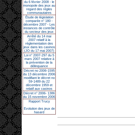
du 6 février 2008 - le
monopole des jeux au
regard des règles
communautaires
Étude de législation
comparée n° 180 -
décembre 2007 - Les
instances de contrôle
du secteur des jeux
Arrêté du 14 mai
2007 relatif à la
réglementation des
jeux dans les casinos
(JO du 17 mai 2007)
Loi n° 2007-297 du 5
mars 2007 relative à
la prévention de la
délinquance
Décret no 2006-1595
du 13 décembre 2006
modifiant le décret no
59-1489 du 22
décembre 1959 et
relatif aux casinos
Décret n° 2006- 1386
du 15 novembre 2006
Rapport Trucy
Evolution des jeux de
hasard