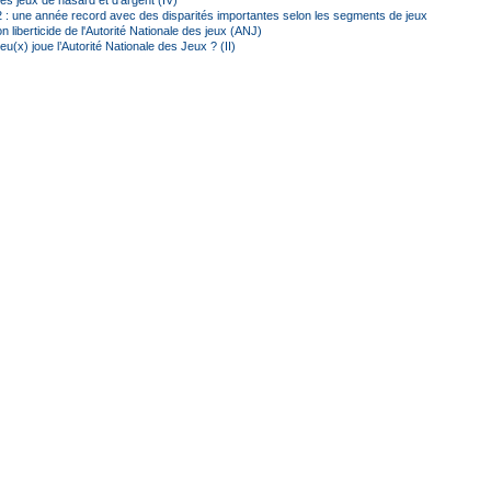
es jeux de hasard et d'argent (IV)
2 : une année record avec des disparités importantes selon les segments de jeux
on liberticide de l'Autorité Nationale des jeux (ANJ)
jeu(x) joue l’Autorité Nationale des Jeux ? (II)