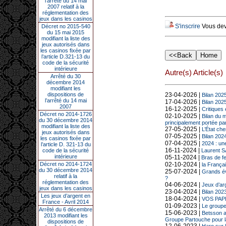
l’arrêté du 14 mai
2007 relatif à la
réglementation des
jeux dans les casinos
S'inscrire
Vous deve
Décret no 2015-540
du 15 mai 2015
modifiant la liste des
jeux autorisés dans
les casinos fixée par
l’article D.321-13 du
code de la sécurité
intérieure
Autre(s) Article(s)
Arrêté du 30
décembre 2014
modifiant les
dispositions de
23-04-2026 |
Bilan 2025
l’arrêté du 14 mai
17-04-2026 |
Bilan 2025
2007
16-12-2025 |
Critiques
Décret no 2014-1726
02-10-2025 |
Bilan du 
du 30 décembre 2014
principalement portée pa
modifiant la liste des
27-05-2025 |
L’État che
jeux autorisés dans
07-05-2025 |
Bilan 202
les casinos fixée par
07-04-2025 |
2024 : un
l’article D. 321-13 du
16-11-2024 |
code de la sécurité
Laurent S
intérieure
05-11-2024 |
Bras de fe
Décret no 2014-1724
02-10-2024 |
la França
du 30 décembre 2014
25-07-2024 |
Grands évé
relatif à la
?
réglementation des
04-06-2024 |
Jeux d’arg
jeux dans les casinos
23-04-2024 |
Bilan 202
Les jeux d’argent en
18-04-2024 |
VOS PAPIE
France - Avril 2014
01-09-2023 |
Le groupe
Arrêté du 6 décembre
15-06-2023 |
Betsson ac
2013 modifiant les
Groupe Partouche pour la
dispositions de