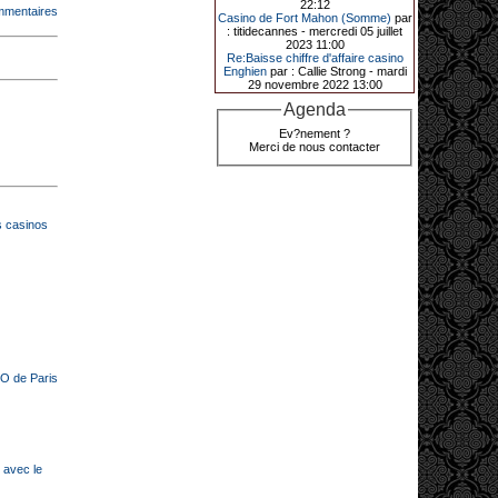
22:12
de décrocher un méga jackpot.
mmentaires
Casino de Fort Mahon (Somme)
par
: titidecannes - mercredi 05 juillet
Elle n’a misé que 88 centimes sur
2023 11:00
une machine à sous et a remporté
Re:Baisse chiffre d'affaire casino
4_ 239 €?!
Enghien
par : Callie Strong - mardi
29 novembre 2022 13:00
Agenda
10-01-2026|
Ev?nement ?
Merci de nous contacter
Au « Kasino » de Fréhel, une
vacancière a décroché le jackpot
en misant seulement 68
centimes. Elle remporte plus de
44 640 € grâce à la machine à
sous « Jin Ji Bao Xi ».
s casinos
En ce début d’année 2026, le plus
gros jackpot du « Kasino » de
Fréhel a été décroché. Samedi 10
janvier en début de soirée,
l’heureuse gagnante, qui souhaite
garder l’anonymat, a remporté plus
de 44 640 € sur la machine à sous «
Jin Ji Bao Xi », installée en février
2025. La cliente, en vacances dans
la région, a misé 0,68 € avant de
JO de Paris
remporter la somme. Un membre du
comité de direction, Flavie Jehan, lui
a remis le gain.
 avec le