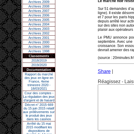
Le marché noir résis
Archives 2009
Archives 2008
Sur 51 demandes d’agré
Archives 2007
ligne). Il existe désor
Archives 2006
et 7 pour les paris hi
Archives 2005
depuis arrêté leur act
Archives 2004
sur des sites non autor
Archives 2003
plaisir aux opérateurs 
Archives 2002
Le PMU annonce pourt
Archives 2001
septembre. Avec une h
Archives 2000
croissance. Son essouf
Archives 1999
devrait amener des ra
Archives 1998
Classements
(source : 20minutes.fr
2018/2019
2019/2020
Documentation
Share
|
Rapport du marché
des jeux en ligne en
Réagissez - Lais
France, 4eme
trimestre 2020 -
18/03/2021
Cour des comptes -
La régulation des jeux
d’argent et de hasard
Décret n° 2015-669
du 15 juin 2015 relatif
aux prélèvements sur
le produit des jeux
dans les casinos
Arrêté du 15 mai
2015 modifiant les
dispositions de