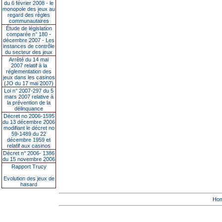
du 6 février 2008 - le
monopole des jeux au
regard des règles
communautaires
Étude de législation
comparée n° 180 -
décembre 2007 - Les
instances de contrôle
du secteur des jeux
Arrêté du 14 mai
2007 relatif à la
réglementation des
jeux dans les casinos
(JO du 17 mai 2007)
Loi n° 2007-297 du 5
mars 2007 relative à
la prévention de la
délinquance
Décret no 2006-1595
du 13 décembre 2006
modifiant le décret no
59-1489 du 22
décembre 1959 et
relatif aux casinos
Décret n° 2006- 1386
du 15 novembre 2006
Rapport Trucy
Evolution des jeux de
hasard
Ho