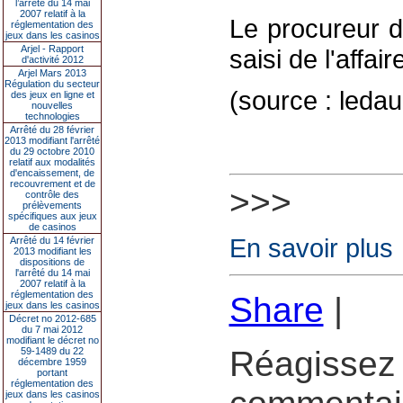
l’arrêté du 14 mai
2007 relatif à la
Le procureur d
réglementation des
jeux dans les casinos
Arjel - Rapport
saisi de l'affair
d'activité 2012
Arjel Mars 2013
Régulation du secteur
(source : leda
des jeux en ligne et
nouvelles
technologies
Arrêté du 28 février
2013 modifiant l'arrêté
du 29 octobre 2010
relatif aux modalités
d'encaissement, de
recouvrement et de
>>>
contrôle des
prélèvements
spécifiques aux jeux
de casinos
En savoir plus
Arrêté du 14 février
2013 modifiant les
dispositions de
l'arrêté du 14 mai
2007 relatif à la
réglementation des
Share
|
jeux dans les casinos
Décret no 2012-685
du 7 mai 2012
modifiant le décret no
Réagissez 
59-1489 du 22
décembre 1959
portant
réglementation des
jeux dans les casinos