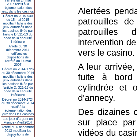
l’arrêté du 14 mai
2007 relatif à la
réglementation des
Alertées pend
jeux dans les casinos
Décret no 2015-540
patrouilles de
du 15 mai 2015
modifiant la liste des
jeux autorisés dans
patrouilles
les casinos fixée par
l’article D.321-13 du
code de la sécurité
intervention de
intérieure
Arrêté du 30
vers le casino.
décembre 2014
modifiant les
dispositions de
l’arrêté du 14 mai
A leur arrivée,
2007
Décret no 2014-1726
du 30 décembre 2014
fuite à bord
modifiant la liste des
jeux autorisés dans
les casinos fixée par
cylindrée et o
l’article D. 321-13 du
code de la sécurité
d'annecy.
intérieure
Décret no 2014-1724
du 30 décembre 2014
relatif à la
Des dizaines d
réglementation des
jeux dans les casinos
Les jeux d’argent en
sur place par
France - Avril 2014
Arrêté du 6 décembre
vidéos du casin
2013 modifiant les
dispositions de