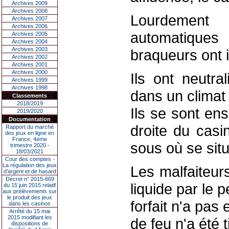
Archives 2009
Archives 2008
Lourdement 
Archives 2007
Archives 2006
automatique
Archives 2005
Archives 2004
Archives 2003
braqueurs ont in
Archives 2002
Archives 2001
Archives 2000
Ils ont neutra
Archives 1999
Archives 1998
dans un climat 
Classements
2018/2019
Ils se sont ens
2019/2020
Documentation
droite du casi
Rapport du marché
des jeux en ligne en
France, 4eme
sous où se situ
trimestre 2020 -
18/03/2021
Cour des comptes -
La régulation des jeux
Les malfaiteurs
d’argent et de hasard
Décret n° 2015-669
liquide par le 
du 15 juin 2015 relatif
aux prélèvements sur
le produit des jeux
forfait n'a pa
dans les casinos
Arrêté du 15 mai
2015 modifiant les
de feu n'a été t
dispositions de