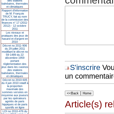
commentair
des stations
balnéaires, thermales
et climatiques
Rapport d'information
de M. François
TRUCY, fait au nom
de la commission des
finances n° 17 (2011-
2012) - 12 octobre
2011
Les niveaux et
pratiques des jeux de
hasard et d’argent en
2010
Décret no 2011-906
du 29 juillet 2011
modifiant le décret no
59-1489 du 22
décembre 1959
portant
réglementation des
S'inscrire
Vous
jeux dans les casinos
des stations
balnéaires, thermales
un commentair
et climatiques
Décret no 2010-605
du 4 juin 2010 relatif à
la proportion
maximale des
sommes versées en
moyenne aux joueurs
par les opérateurs
Article(s) rel
agréés de paris
hippiques et de paris
sportifs en ligne
LOI no 2010-476 du