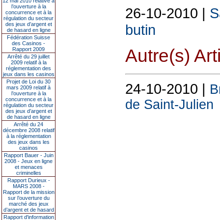
12 mai 2010 relative à
l’ouverture à la
26-10-2010 |
S
concurrence et à la
régulation du secteur
des jeux d’argent et
butin
de hasard en ligne
Fédération Suisse
des Casinos -
Autre(s) Art
Rapport 2009
Arrêté du 29 juillet
2009 relatif à la
réglementation des
jeux dans les casinos
Projet de Loi du 30
24-10-2010 |
B
mars 2009 relatif à
l’ouverture à la
concurrence et à la
de Saint-Julien
régulation du secteur
des jeux d’argent et
de hasard en ligne
Arrêté du 24
décembre 2008 relatif
à la réglementation
des jeux dans les
casinos
Rapport Bauer - Juin
2008 - Jeux en ligne
et menaces
criminelles
Rapport Durieux -
MARS 2008 -
Rapport de la mission
sur l’ouverture du
marché des jeux
d’argent et de hasard
Rapport d'information