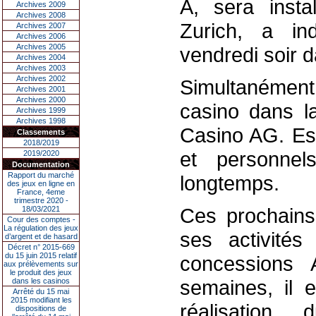
A, sera insta
Archives 2009
Archives 2008
Zurich, a ind
Archives 2007
Archives 2006
Archives 2005
vendredi soir
Archives 2004
Archives 2003
Archives 2002
Simultanément
Archives 2001
Archives 2000
casino dans l
Archives 1999
Archives 1998
Casino AG. Esc
Classements
2018/2019
et personnel
2019/2020
Documentation
Rapport du marché
longtemps.
des jeux en ligne en
France, 4eme
trimestre 2020 -
Ces prochains
18/03/2021
Cour des comptes -
La régulation des jeux
ses activités
d’argent et de hasard
Décret n° 2015-669
du 15 juin 2015 relatif
concessions 
aux prélèvements sur
le produit des jeux
semaines, il e
dans les casinos
Arrêté du 15 mai
2015 modifiant les
réalisation
dispositions de