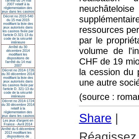
l’arrêté du 14 mai
2007 relatif à la
neuchâteloi
réglementation des
jeux dans les casinos
supplémentai
Décret no 2015-540
du 15 mai 2015
modifiant la liste des
ressources per
jeux autorisés dans
les casinos fixée par
l’article D.321-13 du
par le propriét
code de la sécurité
intérieure
Arrêté du 30
volume de l'i
décembre 2014
modifiant les
dispositions de
CHF de 19 mio 
l’arrêté du 14 mai
2007
la cession du 
Décret no 2014-1726
du 30 décembre 2014
modifiant la liste des
une autre socié
jeux autorisés dans
les casinos fixée par
l’article D. 321-13 du
code de la sécurité
(source : roma
intérieure
Décret no 2014-1724
du 30 décembre 2014
relatif à la
réglementation des
Share
|
jeux dans les casinos
Les jeux d’argent en
France - Avril 2014
Arrêté du 6 décembre
Réagissez 
2013 modifiant les
dispositions de