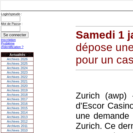
Login/speudo :
Mot de Passe :
Samedi 1 j
Inscription
dépose une
Problème
d'identification ?
Actualités
pour un cas
Archives 2026
Archives 2025
Archives 2024
Archives 2023
Archives 2022
Archives 2021
Archives 2020
Archives 2019
Zurich (awp) 
Archives 2018
Archives 2017
d'Escor Casin
Archives 2016
Archives 2015
Archives 2014
une demande d
Archives 2013
Archives 2012
Zurich. Ce der
Archives 2011
Archives 2010