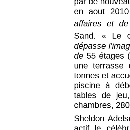
par de nouveau
en aout 201
affaires et de
Sand. « Le c
dépasse l’imagi
de
55 étages (
une terrasse
tonnes et accu
piscine à dé
tables de je
chambres, 280
Sheldon Adels
actif le célè