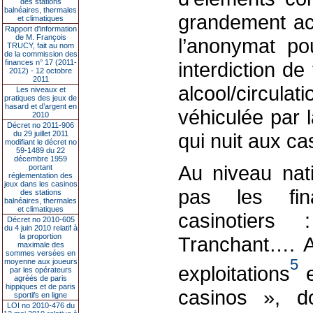
des stations
balnéaires, thermales
grandement ac
et climatiques
Rapport d'information
de M. François
l’anonymat po
TRUCY, fait au nom
de la commission des
interdiction de
finances n° 17 (2011-
2012) - 12 octobre
2011
alcool/circula
Les niveaux et
pratiques des jeux de
hasard et d’argent en
véhiculée par 
2010
Décret no 2011-906
qui nuit aux c
du 29 juillet 2011
modifiant le décret no
59-1489 du 22
décembre 1959
Au niveau nati
portant
réglementation des
jeux dans les casinos
pas les fi
des stations
balnéaires, thermales
et climatiques
casinotiers 
Décret no 2010-605
du 4 juin 2010 relatif à
la proportion
Tranchant…. Au
maximale des
sommes versées en
5
moyenne aux joueurs
exploitations
e
par les opérateurs
agréés de paris
hippiques et de paris
casinos », d
sportifs en ligne
LOI no 2010-476 du