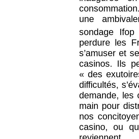
consommation.
une ambival
sondage Ifo
perdure les Fr
s’amuser et se
casinos. Ils p
« des exutoire
difficultés, s’
demande, les 
main pour dist
nos concitoyen
casino, ou qu
reviennent.