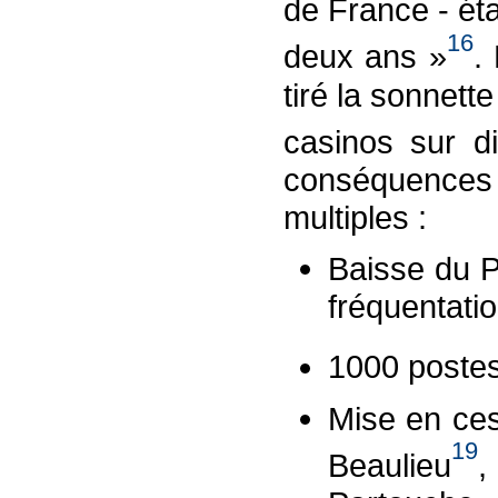
de France - éta
16
deux ans »
.
tiré la sonnett
casinos sur di
conséquences
multiples :
Baisse du P
fréquentati
1000 postes
Mise en ces
19
Beaulieu