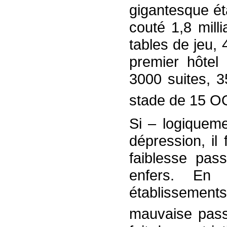
gigantesque ét
couté 1,8 mill
tables de jeu, 
premier hôtel
3000 suites, 3
stade de 15 O
Si – logiqueme
dépression, il
faiblesse pas
enfers. En
établissemen
mauvaise pa