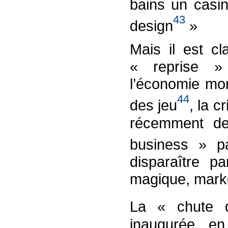
bains un casin
43
design
»
Mais il est c
« reprise »
l’économie mon
44
des jeu
, la c
récemment de 
business » p
disparaître p
magique, marke
La « chute 
inaugurée e