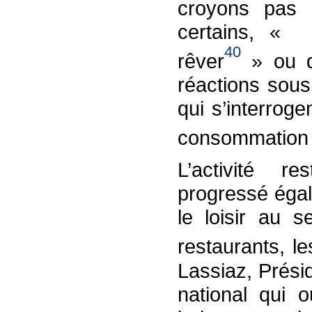
croyons pas 
certains, « 
40
rêver
» ou q
réactions sous
qui s’interrog
consommatio
L’activité res
progressé égal
le loisir au s
restaurants, 
Lassiaz, Prési
national qui 