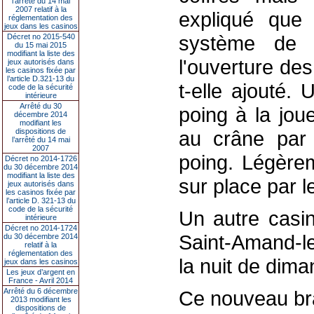
l’arrêté du 14 mai
2007 relatif à la
expliqué que 
réglementation des
jeux dans les casinos
système de t
Décret no 2015-540
du 15 mai 2015
modifiant la liste des
l'ouverture des
jeux autorisés dans
les casinos fixée par
l’article D.321-13 du
t-elle ajouté.
code de la sécurité
intérieure
Arrêté du 30
poing à la jou
décembre 2014
modifiant les
dispositions de
au crâne par
l’arrêté du 14 mai
2007
poing. Légèrem
Décret no 2014-1726
du 30 décembre 2014
modifiant la liste des
sur place par l
jeux autorisés dans
les casinos fixée par
l’article D. 321-13 du
code de la sécurité
Un autre casin
intérieure
Décret no 2014-1724
Saint-Amand-le
du 30 décembre 2014
relatif à la
réglementation des
la nuit de dima
jeux dans les casinos
Les jeux d’argent en
France - Avril 2014
Arrêté du 6 décembre
Ce nouveau br
2013 modifiant les
dispositions de