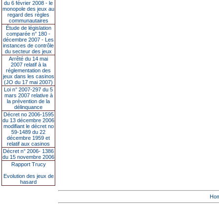
du 6 février 2008 - le
monopole des jeux au
regard des règles
communautaires
Étude de législation
comparée n° 180 -
décembre 2007 - Les
instances de contrôle
du secteur des jeux
Arrêté du 14 mai
2007 relatif à la
réglementation des
jeux dans les casinos
(JO du 17 mai 2007)
Loi n° 2007-297 du 5
mars 2007 relative à
la prévention de la
délinquance
Décret no 2006-1595
du 13 décembre 2006
modifiant le décret no
59-1489 du 22
décembre 1959 et
relatif aux casinos
Décret n° 2006- 1386
du 15 novembre 2006
Rapport Trucy
Evolution des jeux de
hasard
Ho