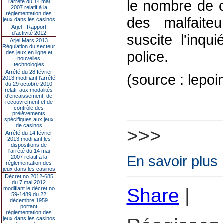
le nombre de c
l’arrêté du 14 mai
2007 relatif à la
réglementation des
des malfaite
jeux dans les casinos
Arjel - Rapport
d'activité 2012
suscite l'inqu
Arjel Mars 2013
Régulation du secteur
police.
des jeux en ligne et
nouvelles
technologies
Arrêté du 28 février
(source : lepoi
2013 modifiant l'arrêté
du 29 octobre 2010
relatif aux modalités
d'encaissement, de
recouvrement et de
contrôle des
prélèvements
spécifiques aux jeux
de casinos
>>>
Arrêté du 14 février
2013 modifiant les
dispositions de
l'arrêté du 14 mai
En savoir plus
2007 relatif à la
réglementation des
jeux dans les casinos
Décret no 2012-685
du 7 mai 2012
Share
|
modifiant le décret no
59-1489 du 22
décembre 1959
portant
réglementation des
jeux dans les casinos