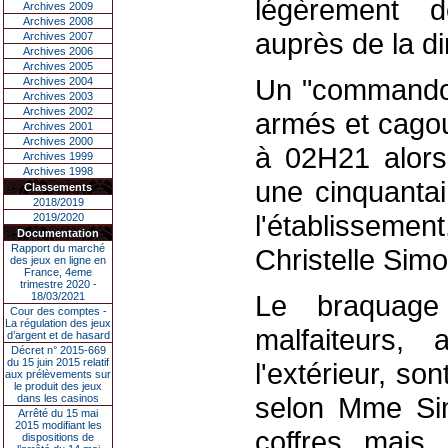
légèrement d
Archives 2009
Archives 2008
auprès de la di
Archives 2007
Archives 2006
Archives 2005
Un "commando
Archives 2004
Archives 2003
Archives 2002
armés et cagoul
Archives 2001
Archives 2000
à 02H21 alors
Archives 1999
Archives 1998
une cinquantai
Classements
2018/2019
l'établissement
2019/2020
Documentation
Rapport du marché
Christelle Simo
des jeux en ligne en
France, 4eme
trimestre 2020 -
Le braquage
18/03/2021
Cour des comptes -
La régulation des jeux
malfaiteurs,
d’argent et de hasard
Décret n° 2015-669
du 15 juin 2015 relatif
l'extérieur, so
aux prélèvements sur
le produit des jeux
selon Mme Sim
dans les casinos
Arrêté du 15 mai
2015 modifiant les
coffres mais
dispositions de