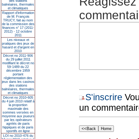
Réagissez 
des stations
balnéaires, thermales
et climatiques
commentair
Rapport d'information
de M. François
TRUCY, fait au nom
de la commission des
finances n° 17 (2011-
2012) - 12 octobre
2011
Les niveaux et
pratiques des jeux de
hasard et d’argent en
2010
Décret no 2011-906
du 29 juillet 2011
modifiant le décret no
59-1489 du 22
décembre 1959
portant
réglementation des
jeux dans les casinos
des stations
balnéaires, thermales
et climatiques
S'inscrire
Vous
Décret no 2010-605
du 4 juin 2010 relatif à
un commentair
la proportion
maximale des
sommes versées en
moyenne aux joueurs
par les opérateurs
agréés de paris
hippiques et de paris
sportifs en ligne
LOI no 2010-476 du