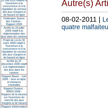
Autre(s) Art
12 mai 2010 relative à
l’ouverture à la
concurrence et à la
régulation du secteur
des jeux d’argent et
de hasard en ligne
08-02-2011 |
L
Fédération Suisse
des Casinos -
Rapport 2009
quatre malfaite
Arrêté du 29 juillet
2009 relatif à la
réglementation des
jeux dans les casinos
Projet de Loi du 30
mars 2009 relatif à
l’ouverture à la
concurrence et à la
régulation du secteur
des jeux d’argent et
de hasard en ligne
Arrêté du 24
décembre 2008 relatif
à la réglementation
des jeux dans les
casinos
Rapport Bauer - Juin
2008 - Jeux en ligne
et menaces
criminelles
Rapport Durieux -
MARS 2008 -
Rapport de la mission
sur l’ouverture du
marché des jeux
d’argent et de hasard
Rapport d'information