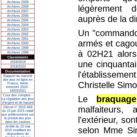
Archives 2009
légèrement d
Archives 2008
Archives 2007
Archives 2006
auprès de la di
Archives 2005
Archives 2004
Archives 2003
Un "commando
Archives 2002
Archives 2001
armés et cagoul
Archives 2000
Archives 1999
à 02H21 alors
Archives 1998
Classements
une cinquantai
2018/2019
2019/2020
Documentation
l'établissement
Rapport du marché
des jeux en ligne en
Christelle Simo
France, 4eme
trimestre 2020 -
18/03/2021
Cour des comptes -
Le
braquage
La régulation des jeux
d’argent et de hasard
malfaiteurs,
Décret n° 2015-669
du 15 juin 2015 relatif
aux prélèvements sur
l'extérieur, so
le produit des jeux
dans les casinos
Arrêté du 15 mai
selon Mme Sim
2015 modifiant les
dispositions de