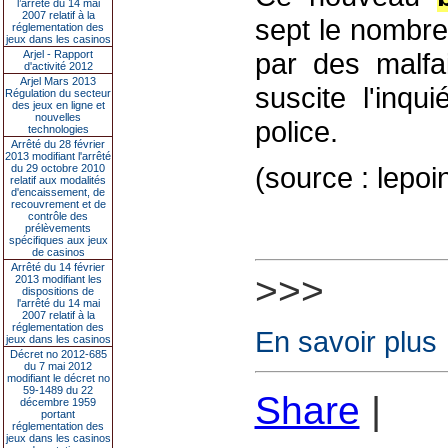
l’arrêté du 14 mai
2007 relatif à la
sept le nombre
réglementation des
jeux dans les casinos
par des malfai
Arjel - Rapport
d'activité 2012
Arjel Mars 2013
suscite l'inqu
Régulation du secteur
des jeux en ligne et
nouvelles
police.
technologies
Arrêté du 28 février
2013 modifiant l'arrêté
(source : lepoi
du 29 octobre 2010
relatif aux modalités
d'encaissement, de
recouvrement et de
contrôle des
prélèvements
spécifiques aux jeux
de casinos
Arrêté du 14 février
>>>
2013 modifiant les
dispositions de
l'arrêté du 14 mai
2007 relatif à la
réglementation des
En savoir plus
jeux dans les casinos
Décret no 2012-685
du 7 mai 2012
modifiant le décret no
59-1489 du 22
Share
|
décembre 1959
portant
réglementation des
jeux dans les casinos