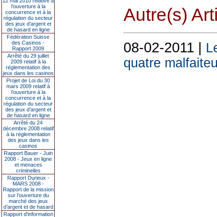
12 mai 2010 relative à
l’ouverture à la
Autre(s) Art
concurrence et à la
régulation du secteur
des jeux d’argent et
de hasard en ligne
Fédération Suisse
08-02-2011 |
des Casinos -
L
Rapport 2009
Arrêté du 29 juillet
quatre malfaite
2009 relatif à la
réglementation des
jeux dans les casinos
Projet de Loi du 30
mars 2009 relatif à
l’ouverture à la
concurrence et à la
régulation du secteur
des jeux d’argent et
de hasard en ligne
Arrêté du 24
décembre 2008 relatif
à la réglementation
des jeux dans les
casinos
Rapport Bauer - Juin
2008 - Jeux en ligne
et menaces
criminelles
Rapport Durieux -
MARS 2008 -
Rapport de la mission
sur l’ouverture du
marché des jeux
d’argent et de hasard
Rapport d'information