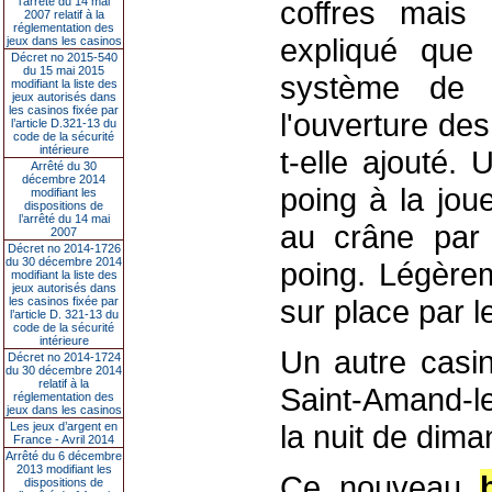
l’arrêté du 14 mai
coffres mais
2007 relatif à la
réglementation des
expliqué que 
jeux dans les casinos
Décret no 2015-540
du 15 mai 2015
système de t
modifiant la liste des
jeux autorisés dans
les casinos fixée par
l'ouverture des
l’article D.321-13 du
code de la sécurité
intérieure
t-elle ajouté.
Arrêté du 30
décembre 2014
poing à la jou
modifiant les
dispositions de
l’arrêté du 14 mai
au crâne par
2007
Décret no 2014-1726
du 30 décembre 2014
poing. Légèrem
modifiant la liste des
jeux autorisés dans
sur place par l
les casinos fixée par
l’article D. 321-13 du
code de la sécurité
intérieure
Un autre casin
Décret no 2014-1724
du 30 décembre 2014
relatif à la
Saint-Amand-le
réglementation des
jeux dans les casinos
la nuit de dima
Les jeux d’argent en
France - Avril 2014
Arrêté du 6 décembre
2013 modifiant les
Ce nouveau
dispositions de