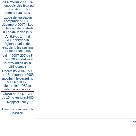
du 6 février 2008 - le
monopole des jeux au
regard des règles
communautaires
Étude de législation
comparée n° 180 -
décembre 2007 - Les
instances de contrôle
du secteur des jeux
Arrêté du 14 mai
2007 relatif à la
réglementation des
jeux dans les casinos
(JO du 17 mai 2007)
Loi n° 2007-297 du 5
mars 2007 relative à
la prévention de la
délinquance
Décret no 2006-1595
du 13 décembre 2006
modifiant le décret no
59-1489 du 22
décembre 1959 et
relatif aux casinos
Décret n° 2006- 1386
du 15 novembre 2006
Rapport Trucy
Evolution des jeux de
hasard
Ho