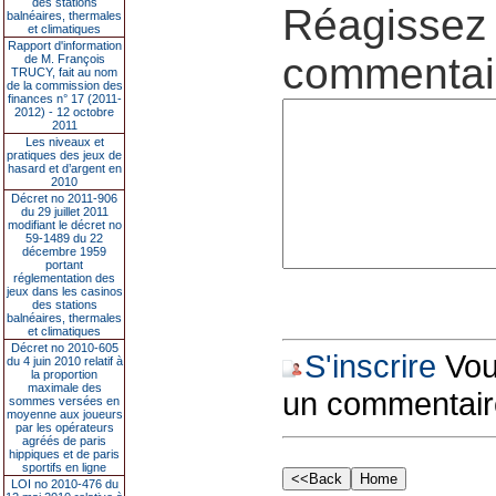
des stations
Réagissez 
balnéaires, thermales
et climatiques
Rapport d'information
commentair
de M. François
TRUCY, fait au nom
de la commission des
finances n° 17 (2011-
2012) - 12 octobre
2011
Les niveaux et
pratiques des jeux de
hasard et d’argent en
2010
Décret no 2011-906
du 29 juillet 2011
modifiant le décret no
59-1489 du 22
décembre 1959
portant
réglementation des
jeux dans les casinos
des stations
balnéaires, thermales
et climatiques
Décret no 2010-605
S'inscrire
Vous
du 4 juin 2010 relatif à
la proportion
maximale des
un commentair
sommes versées en
moyenne aux joueurs
par les opérateurs
agréés de paris
hippiques et de paris
sportifs en ligne
LOI no 2010-476 du