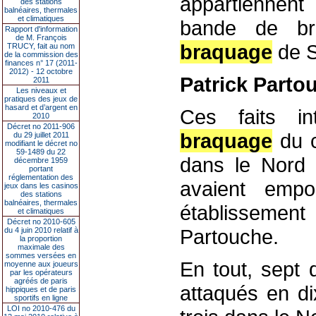
appartiennent
des stations
balnéaires, thermales
et climatiques
bande de br
Rapport d'information
de M. François
braquage
de S
TRUCY, fait au nom
de la commission des
finances n° 17 (2011-
2012) - 12 octobre
Patrick Parto
2011
Les niveaux et
pratiques des jeux de
hasard et d’argent en
Ces faits in
2010
Décret no 2011-906
braquage
du c
du 29 juillet 2011
modifiant le décret no
59-1489 du 22
dans le Nord 
décembre 1959
portant
réglementation des
avaient empo
jeux dans les casinos
des stations
balnéaires, thermales
établissemen
et climatiques
Décret no 2010-605
Partouche.
du 4 juin 2010 relatif à
la proportion
maximale des
sommes versées en
En tout, sept 
moyenne aux joueurs
par les opérateurs
agréés de paris
attaqués en di
hippiques et de paris
sportifs en ligne
LOI no 2010-476 du