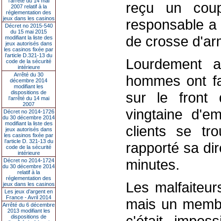
l’arrêté du 14 mai
reçu un cou
2007 relatif à la
réglementation des
jeux dans les casinos
responsable a 
Décret no 2015-540
du 15 mai 2015
de crosse d'ar
modifiant la liste des
jeux autorisés dans
les casinos fixée par
l’article D.321-13 du
Lourdement a
code de la sécurité
intérieure
Arrêté du 30
hommes ont fai
décembre 2014
modifiant les
dispositions de
sur le front
l’arrêté du 14 mai
2007
vingtaine d'e
Décret no 2014-1726
du 30 décembre 2014
modifiant la liste des
clients se tro
jeux autorisés dans
les casinos fixée par
l’article D. 321-13 du
rapporté sa dir
code de la sécurité
intérieure
minutes.
Décret no 2014-1724
du 30 décembre 2014
relatif à la
réglementation des
Les malfaiteur
jeux dans les casinos
Les jeux d’argent en
France - Avril 2014
mais un membre
Arrêté du 6 décembre
2013 modifiant les
c'était impo
dispositions de