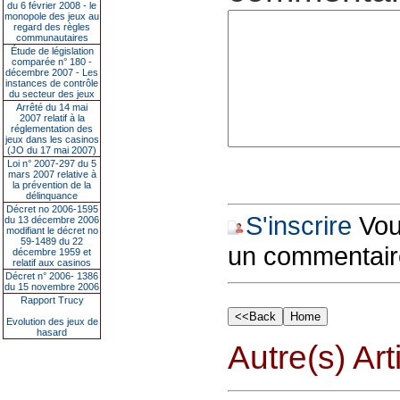
du 6 février 2008 - le
monopole des jeux au
regard des règles
communautaires
Étude de législation
comparée n° 180 -
décembre 2007 - Les
instances de contrôle
du secteur des jeux
Arrêté du 14 mai
2007 relatif à la
réglementation des
jeux dans les casinos
(JO du 17 mai 2007)
Loi n° 2007-297 du 5
mars 2007 relative à
la prévention de la
délinquance
Décret no 2006-1595
S'inscrire
Vous
du 13 décembre 2006
modifiant le décret no
59-1489 du 22
un commentair
décembre 1959 et
relatif aux casinos
Décret n° 2006- 1386
du 15 novembre 2006
Rapport Trucy
Evolution des jeux de
hasard
Autre(s) Art