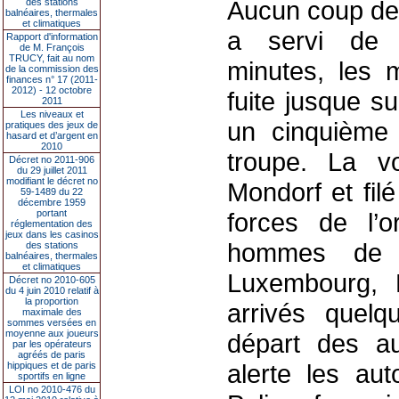
Aucun coup de 
des stations
balnéaires, thermales
et climatiques
a servi de 
Rapport d'information
de M. François
TRUCY, fait au nom
minutes, les m
de la commission des
finances n° 17 (2011-
2012) - 12 octobre
fuite jusque s
2011
Les niveaux et
un cinquième 
pratiques des jeux de
hasard et d’argent en
2010
troupe. La vo
Décret no 2011-906
du 29 juillet 2011
modifiant le décret no
Mondorf et filé
59-1489 du 22
décembre 1959
portant
forces de l’o
réglementation des
jeux dans les casinos
hommes de 
des stations
balnéaires, thermales
et climatiques
Luxembourg, 
Décret no 2010-605
du 4 juin 2010 relatif à
la proportion
arrivés quel
maximale des
sommes versées en
moyenne aux joueurs
départ des au
par les opérateurs
agréés de paris
alerte les aut
hippiques et de paris
sportifs en ligne
LOI no 2010-476 du