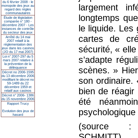
du 6 février 2008 - le
largement in
monopole des jeux au
regard des règles
communautaires
longtemps que 
Étude de législation
comparée n° 180 -
décembre 2007 - Les
le liquide. Le
instances de contrôle
du secteur des jeux
cartes de cré
Arrêté du 14 mai
2007 relatif à la
réglementation des
sécurité, « el
jeux dans les casinos
(JO du 17 mai 2007)
Loi n° 2007-297 du 5
s’adapte régul
mars 2007 relative à
la prévention de la
scènes. » Hier
délinquance
Décret no 2006-1595
du 13 décembre 2006
son ordinaire.
modifiant le décret no
59-1489 du 22
décembre 1959 et
bien de réagir
relatif aux casinos
Décret n° 2006- 1386
été néanmoin
du 15 novembre 2006
Rapport Trucy
psychologique 
Evolution des jeux de
hasard
(source : re
SCHMITT)