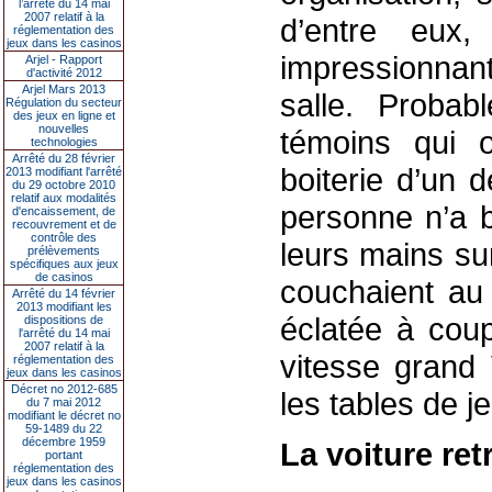
l’arrêté du 14 mai
2007 relatif à la
d’entre eux,
réglementation des
jeux dans les casinos
impressionnan
Arjel - Rapport
d'activité 2012
Arjel Mars 2013
salle. Probab
Régulation du secteur
des jeux en ligne et
nouvelles
témoins qui o
technologies
Arrêté du 28 février
boiterie d’un 
2013 modifiant l'arrêté
du 29 octobre 2010
relatif aux modalités
personne n’a 
d'encaissement, de
recouvrement et de
contrôle des
leurs mains sur
prélèvements
spécifiques aux jeux
de casinos
couchaient au 
Arrêté du 14 février
2013 modifiant les
éclatée à coup
dispositions de
l'arrêté du 14 mai
2007 relatif à la
vitesse grand 
réglementation des
jeux dans les casinos
Décret no 2012-685
les tables de j
du 7 mai 2012
modifiant le décret no
59-1489 du 22
décembre 1959
La voiture re
portant
réglementation des
jeux dans les casinos