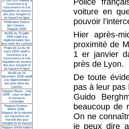
Police françai
12 mai 2010 relative à
l’ouverture à la
concurrence et à la
voiture en que
régulation du secteur
des jeux d’argent et
de hasard en ligne
pouvoir l’interc
Fédération Suisse
des Casinos -
Rapport 2009
Hier après-m
Arrêté du 29 juillet
2009 relatif à la
réglementation des
proximité de M
jeux dans les casinos
Projet de Loi du 30
1 er janvier d
mars 2009 relatif à
l’ouverture à la
concurrence et à la
près de Lyon.
régulation du secteur
des jeux d’argent et
de hasard en ligne
Arrêté du 24
De toute évide
décembre 2008 relatif
à la réglementation
des jeux dans les
pas à leur pas
casinos
Rapport Bauer - Juin
Guido Berghm
2008 - Jeux en ligne
et menaces
criminelles
beaucoup de r
Rapport Durieux -
MARS 2008 -
Rapport de la mission
On ne connaîtr
sur l’ouverture du
marché des jeux
d’argent et de hasard
je peux dire a
Rapport d'information