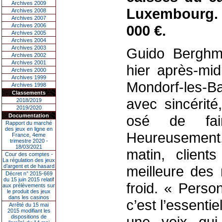
Archives 2009
Luxembourg. L
Archives 2008
Archives 2007
Archives 2006
000 €.
Archives 2005
Archives 2004
Archives 2003
Guido Berghma
Archives 2002
Archives 2001
hier après-mi
Archives 2000
Archives 1999
Mondorf-les-
Archives 1998
Classements
avec sincérité
2018/2019
2019/2020
Documentation
osé de fai
Rapport du marché
des jeux en ligne en
Heureusement, 
France, 4eme
trimestre 2020 -
18/03/2021
matin, client
Cour des comptes -
La régulation des jeux
d’argent et de hasard
meilleure des
Décret n° 2015-669
du 15 juin 2015 relatif
froid. « Perso
aux prélèvements sur
le produit des jeux
dans les casinos
c’est l’essent
Arrêté du 15 mai
2015 modifiant les
dispositions de
une voix qui