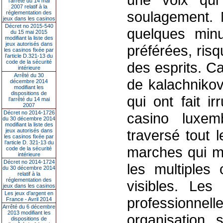
l’arrêté du 14 mai
2007 relatif à la
soulagement. 
réglementation des
jeux dans les casinos
Décret no 2015-540
quelques min
du 15 mai 2015
modifiant la liste des
jeux autorisés dans
préférées, ris
les casinos fixée par
l’article D.321-13 du
code de la sécurité
des esprits. C
intérieure
Arrêté du 30
de kalachnikov
décembre 2014
modifiant les
dispositions de
qui ont fait i
l’arrêté du 14 mai
2007
Décret no 2014-1726
casino luxem
du 30 décembre 2014
modifiant la liste des
traversé tout l
jeux autorisés dans
les casinos fixée par
l’article D. 321-13 du
marches qui m
code de la sécurité
intérieure
Décret no 2014-1724
les multiples 
du 30 décembre 2014
relatif à la
réglementation des
visibles. Les
jeux dans les casinos
Les jeux d’argent en
profession
France - Avril 2014
Arrêté du 6 décembre
2013 modifiant les
organisation, 
dispositions de