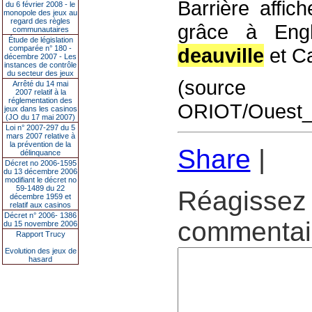
Barrière affich
du 6 février 2008 - le
monopole des jeux au
regard des règles
grâce à Engh
communautaires
Étude de législation
comparée n° 180 -
deauville
et C
décembre 2007 - Les
instances de contrôle
du secteur des jeux
(source 
Arrêté du 14 mai
2007 relatif à la
réglementation des
ORIOT/Ouest_
jeux dans les casinos
(JO du 17 mai 2007)
Loi n° 2007-297 du 5
mars 2007 relative à
la prévention de la
Share
|
délinquance
Décret no 2006-1595
du 13 décembre 2006
modifiant le décret no
59-1489 du 22
Réagissez 
décembre 1959 et
relatif aux casinos
Décret n° 2006- 1386
commentair
du 15 novembre 2006
Rapport Trucy
Evolution des jeux de
hasard