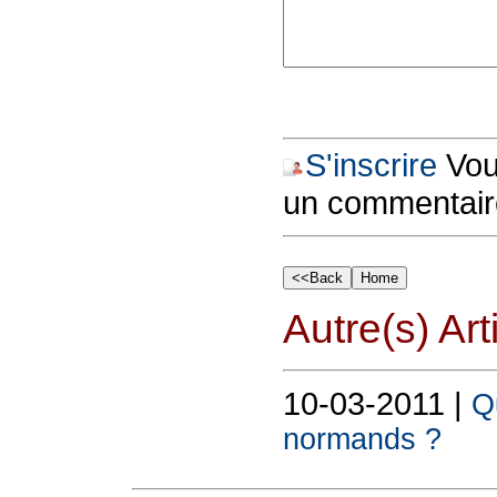
S'inscrire
Vous
un commentair
Autre(s) Art
10-03-2011 |
Q
normands ?