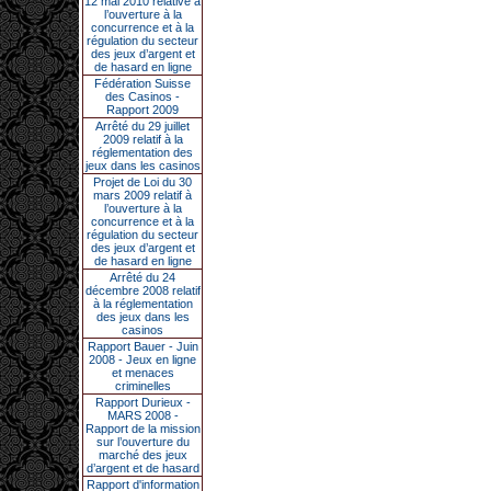
12 mai 2010 relative à
l’ouverture à la
concurrence et à la
régulation du secteur
des jeux d’argent et
de hasard en ligne
Fédération Suisse
des Casinos -
Rapport 2009
Arrêté du 29 juillet
2009 relatif à la
réglementation des
jeux dans les casinos
Projet de Loi du 30
mars 2009 relatif à
l’ouverture à la
concurrence et à la
régulation du secteur
des jeux d’argent et
de hasard en ligne
Arrêté du 24
décembre 2008 relatif
à la réglementation
des jeux dans les
casinos
Rapport Bauer - Juin
2008 - Jeux en ligne
et menaces
criminelles
Rapport Durieux -
MARS 2008 -
Rapport de la mission
sur l’ouverture du
marché des jeux
d’argent et de hasard
Rapport d'information