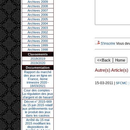
Archives 2009
Archives 2008
Archives 2007
Archives 2006
Archives 2005
Archives 2004
Archives 2003
Archives 2002
Archives 2001
Archives 2000
S'inscrire
Vous deve
Archives 1999
Archives 1998
Classements
2018/2019
2019/2020
Documentation
Autre(s) Article(s)
Rapport du marché
des jeux en ligne en
France, 4eme
trimestre 2020 -
15-03-2011 |
SFCMC : la
18/03/2021
Cour des comptes -
La régulation des jeux
d’argent et de hasard
Décret n° 2015-669
du 15 juin 2015 relatif
aux prélèvements sur
le produit des jeux
dans les casinos
Arrêté du 15 mai
2015 modifiant les
dispositions de