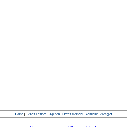
Home
|
Fiches casinos
|
Agenda
|
Offres d'emploi
|
Annuaire
|
cont@ct