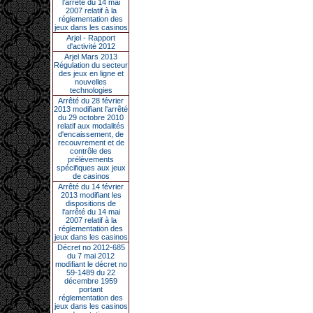
l’arrêté du 14 mai
2007 relatif à la
réglementation des
jeux dans les casinos
Arjel - Rapport
d'activité 2012
Arjel Mars 2013
Régulation du secteur
des jeux en ligne et
nouvelles
technologies
Arrêté du 28 février
2013 modifiant l'arrêté
du 29 octobre 2010
relatif aux modalités
d'encaissement, de
recouvrement et de
contrôle des
prélèvements
spécifiques aux jeux
de casinos
Arrêté du 14 février
2013 modifiant les
dispositions de
l'arrêté du 14 mai
2007 relatif à la
réglementation des
jeux dans les casinos
Décret no 2012-685
du 7 mai 2012
modifiant le décret no
59-1489 du 22
décembre 1959
portant
réglementation des
jeux dans les casinos