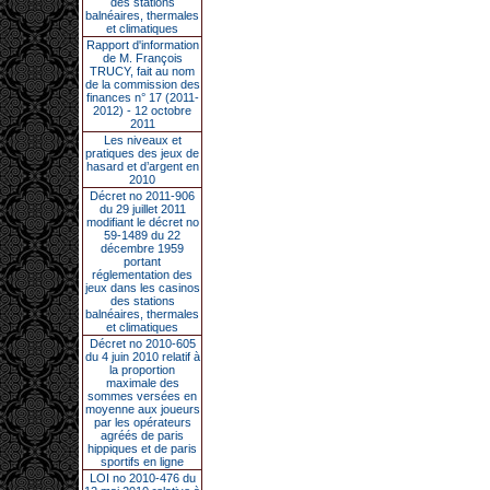
des stations
balnéaires, thermales
et climatiques
Rapport d'information
de M. François
TRUCY, fait au nom
de la commission des
finances n° 17 (2011-
2012) - 12 octobre
2011
Les niveaux et
pratiques des jeux de
hasard et d’argent en
2010
Décret no 2011-906
du 29 juillet 2011
modifiant le décret no
59-1489 du 22
décembre 1959
portant
réglementation des
jeux dans les casinos
des stations
balnéaires, thermales
et climatiques
Décret no 2010-605
du 4 juin 2010 relatif à
la proportion
maximale des
sommes versées en
moyenne aux joueurs
par les opérateurs
agréés de paris
hippiques et de paris
sportifs en ligne
LOI no 2010-476 du