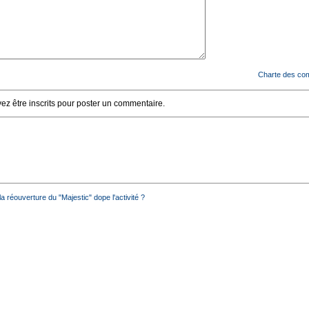
Charte des co
z être inscrits pour poster un commentaire.
 réouverture du "Majestic" dope l'activité ?