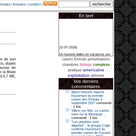
'emploi
|
Annuaire
|
cont@ct
|
En bref
22-07-2026|
Un touriste italien en vacances sur
la Côte d’Azur a remporté un
re de son
casino Émirats
perturbations
jackpot exceptionnel de 84.631
euros dans la nuit de samedi à
ros, dopés
chambres
billings
complexe
dimanche au Casino Barrière Le
hausse de
americaine
pratique
Croisette à Cannes. Il s’agit d’un
la filiale
nouveau record de gains de l’année
exploitation
delivree
nt 0,7 ME,
2026 pour cet établissement.
Vos derniers
commentaires
Wynn Resorts reporte
14-04-2026|
l’ouverture du premier
casino des Émirats à
Dimanche 12 avril 2026, cette date
septembre 2027
commenté
restera gravée dans la mémoire de
: 1 fois
ce joueur du casino de Saint-Quay-
Villers-sur-Mer. Le casino
Portrieux (Côtes-d’Armor).
mise sur le Monopoly ...
commenté : 1 fois
Ce quinquagénaire, habitant Plouha
"Les planètes sont
mais souhaitant garder l’anonymat,
alignées" : le groupe Cogit
a eu l’énorme surprise de décrocher
confirme l'ouverture du
un jackpot record de 82 426 €.
premier casino de Guyane