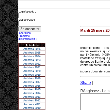
Login/speudo :
Mot de Passe :
Mardi 15 mars 20
Inscription
Problème
d'identification ?
Actualités
(Boursier.com) -- Le
Archives 2026
nouvel exercice, qui 
Archives 2025
par l'Hôtellerie (+
Archives 2024
l'hôtellerie s'expliqu
Archives 2023
du groupe Barrière sig
Archives 2022
contre un niveau nul u
Archives 2021
Archives 2020
(source : boursier.com
Archives 2019
Archives 2018
Archives 2017
Share
|
Archives 2016
Archives 2015
Réagissez - Lais
Archives 2014
Archives 2013
Archives 2012
Archives 2011
Archives 2010