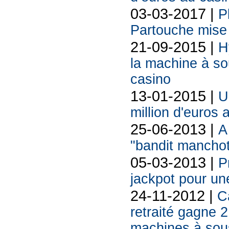
03-03-2017 |
P
Partouche mise s
21-09-2015 |
H
la machine à so
casino
13-01-2015 |
U
million d'euros
25-06-2013 |
A
"bandit manchot
05-03-2013 |
P
jackpot pour un
24-11-2012 |
C
retraité gagne 2
machines à sou