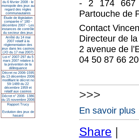
- 2 174 667
du 6 février 2008 - le
monopole des jeux au
regard des règles
Partouche de P
communautaires
Étude de législation
comparée n° 180 -
Contact Vincen
décembre 2007 - Les
instances de contrôle
du secteur des jeux
Directeur de l
Arrêté du 14 mai
2007 relatif à la
réglementation des
2 avenue de 
jeux dans les casinos
(JO du 17 mai 2007)
04 50 87 66 20
Loi n° 2007-297 du 5
mars 2007 relative à
la prévention de la
délinquance
Décret no 2006-1595
du 13 décembre 2006
modifiant le décret no
59-1489 du 22
décembre 1959 et
>>>
relatif aux casinos
Décret n° 2006- 1386
du 15 novembre 2006
Rapport Trucy
En savoir plus
Evolution des jeux de
hasard
Share
|