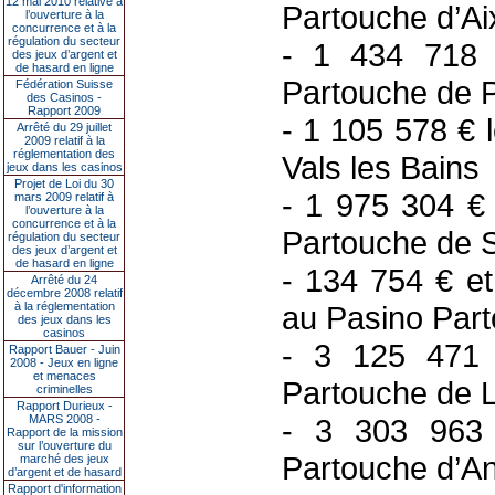
12 mai 2010 relative à
Partouche d’Ai
l’ouverture à la
concurrence et à la
régulation du secteur
- 1 434 718 
des jeux d’argent et
de hasard en ligne
Partouche de P
Fédération Suisse
des Casinos -
Rapport 2009
- 1 105 578 € 
Arrêté du 29 juillet
2009 relatif à la
réglementation des
Vals les Bains
jeux dans les casinos
Projet de Loi du 30
- 1 975 304 €
mars 2009 relatif à
l’ouverture à la
concurrence et à la
Partouche de 
régulation du secteur
des jeux d’argent et
de hasard en ligne
- 134 754 € e
Arrêté du 24
décembre 2008 relatif
à la réglementation
au Pasino Part
des jeux dans les
casinos
- 3 125 471 
Rapport Bauer - Juin
2008 - Jeux en ligne
et menaces
Partouche de 
criminelles
Rapport Durieux -
MARS 2008 -
- 3 303 963
Rapport de la mission
sur l’ouverture du
Partouche d’
marché des jeux
d’argent et de hasard
Rapport d'information