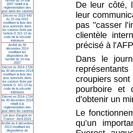
l’arrêté du 14 mai
De leur côté, 
2007 relatif à la
réglementation des
jeux dans les casinos
leur communica
Décret no 2015-540
du 15 mai 2015
pas "casser l'
modifiant la liste des
jeux autorisés dans
les casinos fixée par
clientèle inte
l’article D.321-13 du
code de la sécurité
intérieure
précisé à l'AF
Arrêté du 30
décembre 2014
modifiant les
dispositions de
Dans le jour
l’arrêté du 14 mai
2007
représentant
Décret no 2014-1726
du 30 décembre 2014
modifiant la liste des
croupiers sont
jeux autorisés dans
les casinos fixée par
l’article D. 321-13 du
pourboire et
code de la sécurité
intérieure
d'obtenir un m
Décret no 2014-1724
du 30 décembre 2014
relatif à la
réglementation des
Le fonctionne
jeux dans les casinos
Les jeux d’argent en
France - Avril 2014
qu'un importa
Arrêté du 6 décembre
2013 modifiant les
Everest, auque
dispositions de