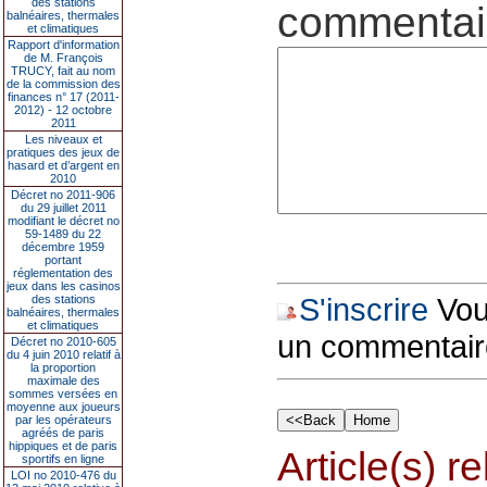
des stations
commentair
balnéaires, thermales
et climatiques
Rapport d'information
de M. François
TRUCY, fait au nom
de la commission des
finances n° 17 (2011-
2012) - 12 octobre
2011
Les niveaux et
pratiques des jeux de
hasard et d’argent en
2010
Décret no 2011-906
du 29 juillet 2011
modifiant le décret no
59-1489 du 22
décembre 1959
portant
réglementation des
jeux dans les casinos
S'inscrire
Vous
des stations
balnéaires, thermales
et climatiques
un commentair
Décret no 2010-605
du 4 juin 2010 relatif à
la proportion
maximale des
sommes versées en
moyenne aux joueurs
par les opérateurs
agréés de paris
hippiques et de paris
Article(s) rel
sportifs en ligne
LOI no 2010-476 du