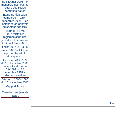
du 6 février 2008 - le
monopole des jeux au
regard des règles
communautaires
Étude de législation
comparée n° 180 -
décembre 2007 - Les
instances de contrôle
du secteur des jeux
Arrêté du 14 mai
2007 relatif à la
réglementation des
jeux dans les casinos
(JO du 17 mai 2007)
Loi n° 2007-297 du 5
mars 2007 relative à
la prévention de la
délinquance
Décret no 2006-1595
du 13 décembre 2006
modifiant le décret no
59-1489 du 22
décembre 1959 et
relatif aux casinos
Décret n° 2006- 1386
du 15 novembre 2006
Rapport Trucy
Evolution des jeux de
hasard
Ho