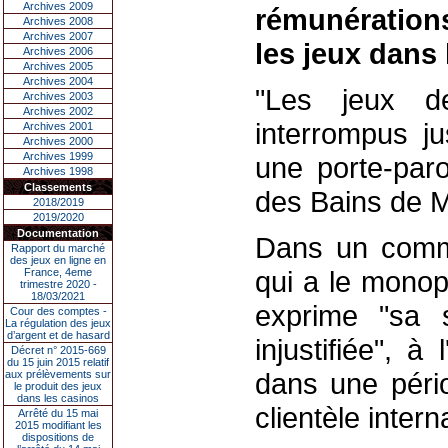
Archives 2009
rémunération
Archives 2008
Archives 2007
les jeux dans 
Archives 2006
Archives 2005
Archives 2004
"Les jeux d
Archives 2003
Archives 2002
interrompus ju
Archives 2001
Archives 2000
Archives 1999
une porte-paro
Archives 1998
Classements
des Bains de M
2018/2019
2019/2020
Documentation
Dans un commu
Rapport du marché
des jeux en ligne en
qui a le monop
France, 4eme
trimestre 2020 -
18/03/2021
exprime "sa s
Cour des comptes -
La régulation des jeux
d’argent et de hasard
injustifiée", 
Décret n° 2015-669
du 15 juin 2015 relatif
dans une pério
aux prélèvements sur
le produit des jeux
dans les casinos
clientèle intern
Arrêté du 15 mai
2015 modifiant les
dispositions de