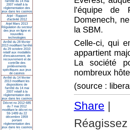
l’arrêté du 14 mai
2007 relatif à la
l'équipe de
réglementation des
jeux dans les casinos
Arjel - Rapport
Domenech, ne 
d'activité 2012
Arjel Mars 2013
la SBM.
Régulation du secteur
des jeux en ligne et
nouvelles
technologies
Celle-ci, qui 
Arrêté du 28 février
2013 modifiant l'arrêté
du 29 octobre 2010
appartient maj
relatif aux modalités
d'encaissement, de
recouvrement et de
La société p
contrôle des
prélèvements
nombreux hôtel
spécifiques aux jeux
de casinos
Arrêté du 14 février
2013 modifiant les
(source : libera
dispositions de
l'arrêté du 14 mai
2007 relatif à la
réglementation des
jeux dans les casinos
Share
|
Décret no 2012-685
du 7 mai 2012
modifiant le décret no
59-1489 du 22
décembre 1959
Réagissez 
portant
réglementation des
jeux dans les casinos