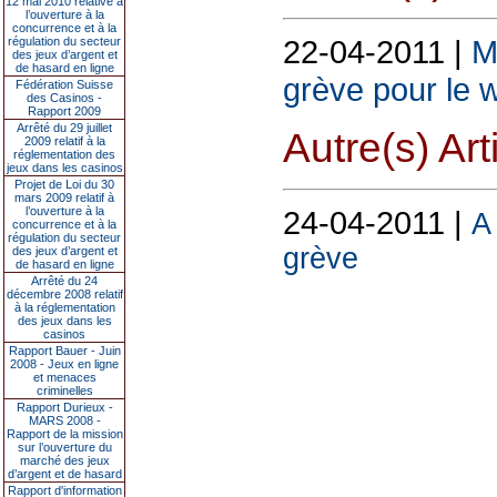
12 mai 2010 relative à
l’ouverture à la
concurrence et à la
22-04-2011 |
M
régulation du secteur
des jeux d’argent et
de hasard en ligne
grève pour le
Fédération Suisse
des Casinos -
Rapport 2009
Arrêté du 29 juillet
Autre(s) Art
2009 relatif à la
réglementation des
jeux dans les casinos
Projet de Loi du 30
mars 2009 relatif à
24-04-2011 |
l’ouverture à la
A
concurrence et à la
régulation du secteur
grève
des jeux d’argent et
de hasard en ligne
Arrêté du 24
décembre 2008 relatif
à la réglementation
des jeux dans les
casinos
Rapport Bauer - Juin
2008 - Jeux en ligne
et menaces
criminelles
Rapport Durieux -
MARS 2008 -
Rapport de la mission
sur l’ouverture du
marché des jeux
d’argent et de hasard
Rapport d'information