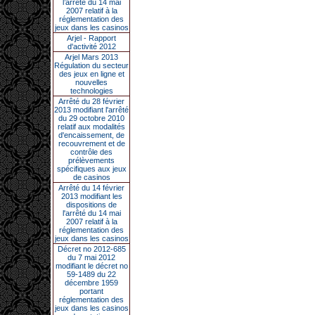
l’arrêté du 14 mai
2007 relatif à la
réglementation des
jeux dans les casinos
Arjel - Rapport
d'activité 2012
Arjel Mars 2013
Régulation du secteur
des jeux en ligne et
nouvelles
technologies
Arrêté du 28 février
2013 modifiant l'arrêté
du 29 octobre 2010
relatif aux modalités
d'encaissement, de
recouvrement et de
contrôle des
prélèvements
spécifiques aux jeux
de casinos
Arrêté du 14 février
2013 modifiant les
dispositions de
l'arrêté du 14 mai
2007 relatif à la
réglementation des
jeux dans les casinos
Décret no 2012-685
du 7 mai 2012
modifiant le décret no
59-1489 du 22
décembre 1959
portant
réglementation des
jeux dans les casinos