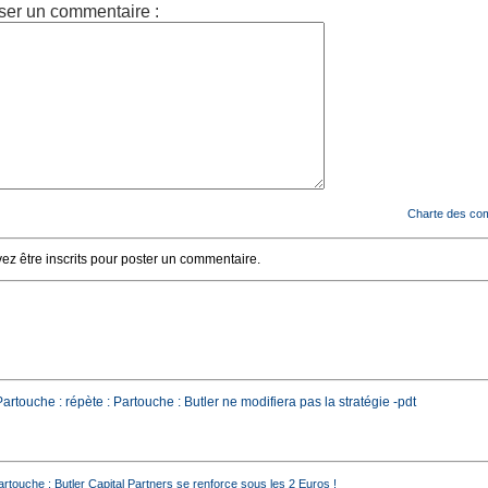
ser un commentaire :
Charte des co
z être inscrits pour poster un commentaire.
rtouche : répète : Partouche : Butler ne modifiera pas la stratégie -pdt
touche : Butler Capital Partners se renforce sous les 2 Euros !