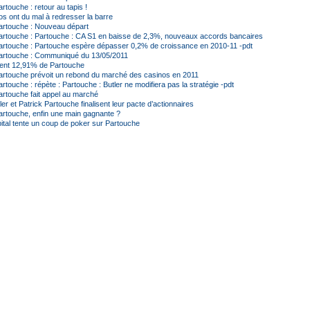
touche : retour au tapis !
s ont du mal à redresser la barre
rtouche : Nouveau départ
rtouche : Partouche : CA S1 en baisse de 2,3%, nouveaux accords bancaires
rtouche : Partouche espère dépasser 0,2% de croissance en 2010-11 -pdt
rtouche : Communiqué du 13/05/2011
tient 12,91% de Partouche
rtouche prévoit un rebond du marché des casinos en 2011
touche : répète : Partouche : Butler ne modifiera pas la stratégie -pdt
rtouche fait appel au marché
ler et Patrick Partouche finalisent leur pacte d’actionnaires
rtouche, enfin une main gagnante ?
ital tente un coup de poker sur Partouche