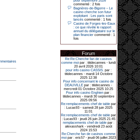
pour septembre 2026
Le plus gros gain gagné depuis plus
commenté : 2 fois
de 20 ans dans l’établissement.
Bagnères-de-Bigorre – Le
casino cherche son futur
exploitant : Les paris sont
lancés
commenté : 1 fois
Casino de Forges-les-Eaux
31-03-2026|
: ce que révèle le rapport
Série de jackpots au casino JOA de
annuel du délégataire sur le
Gujan-Mestras : ce mois de mars a
plan financier
commenté : 1
été fructueux pour quelques
fois
joueurs. D’abord avec 44 207 euros
remportés le dimanche 22 mars sur
une machine à sous pour une mise
Forum
initiale de 5,28 €. Puis quelques
jours plus tard, le vendredi 27 mars,
Re:Re:Cherche fan de casinos
un joueur a décroché 12 086 euros
mmentaires
comme moi
par : titidecannes - lundi
sur une autre machine à sous.
20 avril 2026 10:01
pour info casino CASSIS.
par :
Enfin, troisième et dernier jackpot,
titidecannes - mardi 14 Octobre
record cette fois-ci, le samedi 28
2025 12:38
mars dernier. Quelque 111 322
Pour info concernant le casino de
euros ont été remportés sur la table
DEAUVILLE
par : titidecannes -
d’Ultimate Texas Hold’em Poker,
mercredi 01 Octobre 2025 10:25
grâce à une mise de 5 euros sur la
Pour info casino Enghien
par :
case bonus et une quinte flush
titidecannes - mardi 30 septembre
royale. Ces gains ont été annoncés
2025 09:56
dans un communiqué diffusé par le
Re:remplacements chef de table
par
casino ce lundi 30 mars en soirée.
: Lucas93 - samedi 28 juin 2025
11:01
Re:remplacements chef de table
par
: Lucas93 - jeudi 26 juin 2025 21:45
remplacements chef de table
par :
11-01-2026|
alexasshark - vendredi 23 août
2024 15:53
Dimanche 11 janvier, en soirée, une
Re:Cherche fan de casinos comme
cliente retraitée de 78 ans, habitant
moi
par : eric57 - jeudi 06 juillet 2023
Trémuson, a eu l’énorme surprise