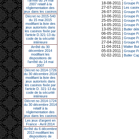
l’arrêté du 14 mai
18-08-2011 |
Groupe Par
2007 relatif à la
27-07-2011 |
Les casino
réglementation des
26-07-2011 |
jeux dans les casinos
Groupe Pa
10-06-2011 |
Groupe Pa
Décret no 2015-540
du 15 mai 2015
25-05-2011 |
Groupe Pa
modifiant la liste des
14-05-2011 |
Groupe Pa
jeux autorisés dans
13-05-2011 |
Butler dé
les casinos fixée par
06-05-2011 |
Groupe Pa
l’article D.321-13 du
04-05-2011 |
Groupe Par
code de la sécurité
27-04-2011 |
Groupe Pa
intérieure
11-04-2011 |
Walter But
Arrêté du 30
05-03-2011 |
décembre 2014
Groupe Pa
modifiant les
02-02-2011 |
Butler Cap
dispositions de
l’arrêté du 14 mai
2007
Décret no 2014-1726
du 30 décembre 2014
modifiant la liste des
jeux autorisés dans
les casinos fixée par
l’article D. 321-13 du
code de la sécurité
intérieure
Décret no 2014-1724
du 30 décembre 2014
relatif à la
réglementation des
jeux dans les casinos
Les jeux d’argent en
France - Avril 2014
Arrêté du 6 décembre
2013 modifiant les
dispositions de