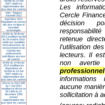
l’arrêté du 14 mai
2007 relatif à la
Les informati
réglementation des
jeux dans les casinos
Cercle Finance
Arjel - Rapport
d'activité 2012
Arjel Mars 2013
décision p
Régulation du secteur
des jeux en ligne et
nouvelles
responsabilité
technologies
Arrêté du 28 février
retenue direc
2013 modifiant l'arrêté
du 29 octobre 2010
relatif aux modalités
l'utilisation d
d'encaissement, de
recouvrement et de
contrôle des
lecteurs. Il 
prélèvements
spécifiques aux jeux
de casinos
non avertie
Arrêté du 14 février
2013 modifiant les
dispositions de
professionnel
l'arrêté du 14 mai
2007 relatif à la
informations 
réglementation des
jeux dans les casinos
Décret no 2012-685
aucune manière
du 7 mai 2012
modifiant le décret no
59-1489 du 22
sollicitation à 
décembre 1959
portant
réglementation des
jeux dans les casinos