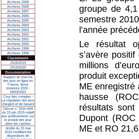
Archives 2009
groupe de 4,1 
Archives 2008
Archives 2007
Archives 2006
semestre 2010/
Archives 2005
Archives 2004
l'année précéd
Archives 2003
Archives 2002
Archives 2001
Le résultat o
Archives 2000
Archives 1999
s'avère positif
Archives 1998
Classements
millions d'eu
2018/2019
2019/2020
Documentation
produit excepti
Rapport du marché
des jeux en ligne en
ME enregistré 
France, 4eme
trimestre 2020 -
18/03/2021
hausse (RO
Cour des comptes -
La régulation des jeux
d’argent et de hasard
résultats sont
Décret n° 2015-669
du 15 juin 2015 relatif
Dupont (ROC 
aux prélèvements sur
le produit des jeux
dans les casinos
ME et RO 21,6
Arrêté du 15 mai
2015 modifiant les
dispositions de