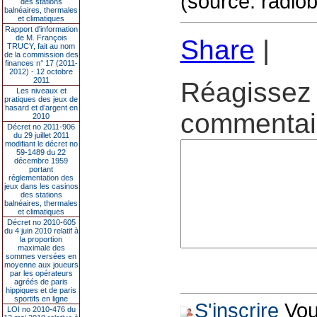
(source: radi
des stations
balnéaires, thermales
et climatiques
Rapport d'information
de M. François
Share
|
TRUCY, fait au nom
de la commission des
finances n° 17 (2011-
2012) - 12 octobre
2011
Réagissez 
Les niveaux et
pratiques des jeux de
hasard et d’argent en
commentair
2010
Décret no 2011-906
du 29 juillet 2011
modifiant le décret no
59-1489 du 22
décembre 1959
portant
réglementation des
jeux dans les casinos
des stations
balnéaires, thermales
et climatiques
Décret no 2010-605
du 4 juin 2010 relatif à
la proportion
maximale des
sommes versées en
moyenne aux joueurs
par les opérateurs
agréés de paris
hippiques et de paris
sportifs en ligne
S'inscrire
Vous
LOI no 2010-476 du