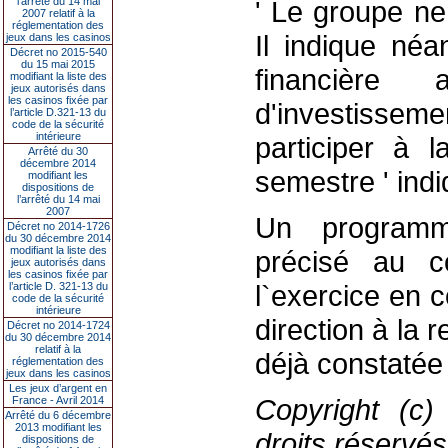
l’arrêté du 14 mai
' Le groupe ne
2007 relatif à la
réglementation des
Il indique néa
jeux dans les casinos
Décret no 2015-540
du 15 mai 2015
financière
modifiant la liste des
jeux autorisés dans
les casinos fixée par
d'investisse
l’article D.321-13 du
code de la sécurité
intérieure
participer à 
Arrêté du 30
décembre 2014
semestre ' indi
modifiant les
dispositions de
l’arrêté du 14 mai
2007
Un programme
Décret no 2014-1726
du 30 décembre 2014
modifiant la liste des
précisé au 
jeux autorisés dans
les casinos fixée par
l`exercice en c
l’article D. 321-13 du
code de la sécurité
intérieure
direction à la 
Décret no 2014-1724
du 30 décembre 2014
relatif à la
déjà constatée
réglementation des
jeux dans les casinos
Les jeux d’argent en
Copyright (c)
France - Avril 2014
Arrêté du 6 décembre
2013 modifiant les
droits réservés
dispositions de