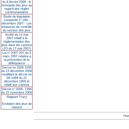
du 6 février 2008 - le
monopole des jeux au
regard des règles
communautaires
Étude de législation
comparée n° 180 -
décembre 2007 - Les
instances de contrôle
du secteur des jeux
Arrêté du 14 mai
2007 relatif à la
réglementation des
jeux dans les casinos
(JO du 17 mai 2007)
Loi n° 2007-297 du 5
mars 2007 relative à
la prévention de la
délinquance
Décret no 2006-1595
du 13 décembre 2006
modifiant le décret no
59-1489 du 22
décembre 1959 et
relatif aux casinos
Décret n° 2006- 1386
du 15 novembre 2006
Rapport Trucy
Evolution des jeux de
hasard
Ho