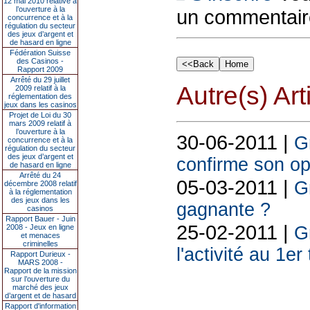
12 mai 2010 relative à
l’ouverture à la
un commentair
concurrence et à la
régulation du secteur
des jeux d’argent et
de hasard en ligne
Fédération Suisse
des Casinos -
Rapport 2009
Arrêté du 29 juillet
Autre(s) Art
2009 relatif à la
réglementation des
jeux dans les casinos
Projet de Loi du 30
mars 2009 relatif à
l’ouverture à la
30-06-2011 |
G
concurrence et à la
régulation du secteur
des jeux d’argent et
confirme son op
de hasard en ligne
Arrêté du 24
05-03-2011 |
G
décembre 2008 relatif
à la réglementation
des jeux dans les
gagnante ?
casinos
Rapport Bauer - Juin
25-02-2011 |
2008 - Jeux en ligne
G
et menaces
criminelles
l'activité au 1er
Rapport Durieux -
MARS 2008 -
Rapport de la mission
sur l’ouverture du
marché des jeux
d’argent et de hasard
Rapport d'information