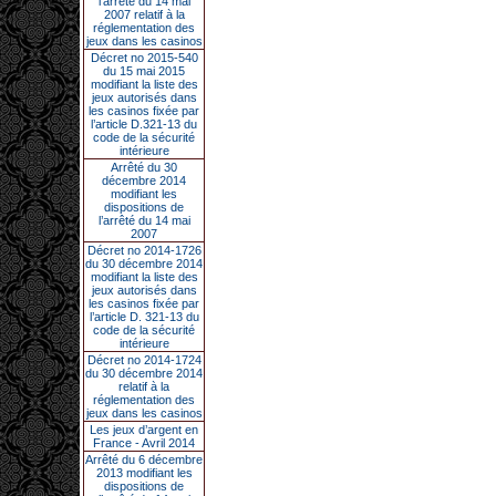
l’arrêté du 14 mai
2007 relatif à la
réglementation des
jeux dans les casinos
Décret no 2015-540
du 15 mai 2015
modifiant la liste des
jeux autorisés dans
les casinos fixée par
l’article D.321-13 du
code de la sécurité
intérieure
Arrêté du 30
décembre 2014
modifiant les
dispositions de
l’arrêté du 14 mai
2007
Décret no 2014-1726
du 30 décembre 2014
modifiant la liste des
jeux autorisés dans
les casinos fixée par
l’article D. 321-13 du
code de la sécurité
intérieure
Décret no 2014-1724
du 30 décembre 2014
relatif à la
réglementation des
jeux dans les casinos
Les jeux d’argent en
France - Avril 2014
Arrêté du 6 décembre
2013 modifiant les
dispositions de