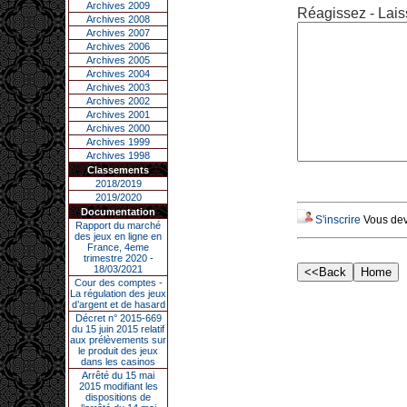
Archives 2009
Réagissez - Lais
Archives 2008
Archives 2007
Archives 2006
Archives 2005
Archives 2004
Archives 2003
Archives 2002
Archives 2001
Archives 2000
Archives 1999
Archives 1998
Classements
2018/2019
2019/2020
Documentation
S'inscrire
Vous deve
Rapport du marché
des jeux en ligne en
France, 4eme
trimestre 2020 -
18/03/2021
Cour des comptes -
La régulation des jeux
d’argent et de hasard
Décret n° 2015-669
du 15 juin 2015 relatif
aux prélèvements sur
le produit des jeux
dans les casinos
Arrêté du 15 mai
2015 modifiant les
dispositions de