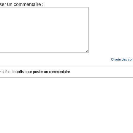
ser un commentaire :
Charte des co
z être inscrits pour poster un commentaire.