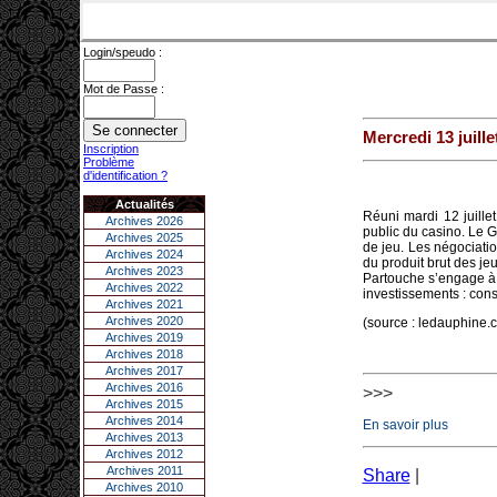
Login/speudo :
Mot de Passe :
Mercredi 13 juille
Inscription
Problème
d'identification ?
Actualités
Réuni mardi 12 juillet
Archives 2026
public du casino. Le G
Archives 2025
de jeu. Les négociatio
Archives 2024
du produit brut des je
Archives 2023
Partouche s’engage à p
Archives 2022
investissements : cons
Archives 2021
Archives 2020
(source : ledauphine.
Archives 2019
Archives 2018
Archives 2017
Archives 2016
>>>
Archives 2015
Archives 2014
En savoir plus
Archives 2013
Archives 2012
Archives 2011
Share
|
Archives 2010