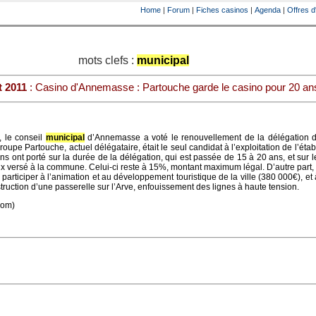
Home
|
Forum
|
Fiches casinos
|
Agenda
|
Offres d
mots clefs :
municipal
t 2011
: Casino d'Annemasse : Partouche garde le casino pour 20 an
, le conseil
municipal
d’Annemasse a voté le renouvellement de la délégation d
roupe Partouche, actuel délégataire, était le seul candidat à l’exploitation de l’éta
ns ont porté sur la durée de la délégation, qui est passée de 15 à 20 ans, et sur 
ux versé à la commune. Celui-ci reste à 15%, montant maximum légal. D’autre part,
articiper à l’animation et au développement touristique de la ville (380 000€), et 
truction d’une passerelle sur l’Arve, enfouissement des lignes à haute tension.
com)