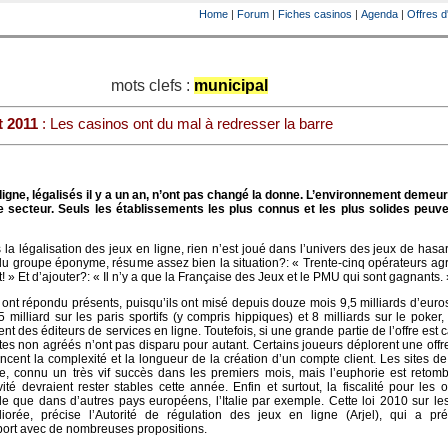
Home
|
Forum
|
Fiches casinos
|
Agenda
|
Offres d
mots clefs :
municipal
t 2011
: Les casinos ont du mal à redresser la barre
igne, légalisés il y a un an, n’ont pas changé la donne. L’environnement demeure
e secteur. Seuls les établissements les plus connus et les plus solides peuve
 la légalisation des jeux en ligne, rien n’est joué dans l’univers des jeux de hasar
du groupe éponyme, résume assez bien la situation?: « Trente-cinq opérateurs ag
! » Et d’ajouter?: « Il n’y a que la Française des Jeux et le PMU qui sont gagnants. 
 ont répondu présents, puisqu’ils ont misé depuis douze mois 9,5 milliards d’euro
5 milliard sur les paris sportifs (y compris hippiques) et 8 milliards sur le poker,
des éditeurs de services en ligne. Toutefois, si une grande partie de l’offre est 
sites non agréés n’ont pas disparu pour autant. Certains joueurs déplorent une offre 
oncent la complexité et la longueur de la création d’un compte client. Les sites d
e, connu un très vif succès dans les premiers mois, mais l’euphorie est retomb
ité devraient rester stables cette année. Enfin et surtout, la fiscalité pour les 
rde que dans d’autres pays européens, l’Italie par exemple. Cette loi 2010 sur le
iorée, précise l’Autorité de régulation des jeux en ligne (Arjel), qui a pr
ort avec de nombreuses propositions.