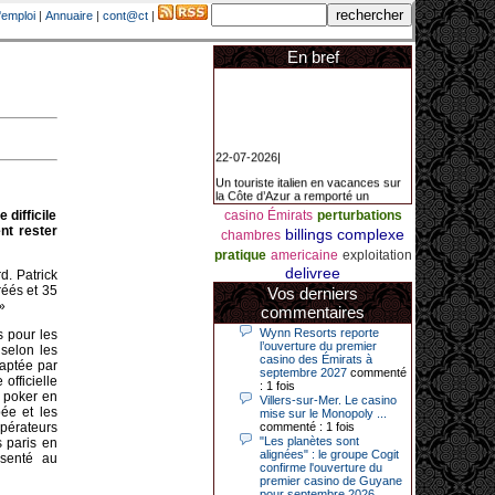
'emploi
|
Annuaire
|
cont@ct
|
En bref
22-07-2026|
Un touriste italien en vacances sur
la Côte d’Azur a remporté un
jackpot exceptionnel de 84.631
euros dans la nuit de samedi à
 difficile
casino Émirats
perturbations
dimanche au Casino Barrière Le
nt rester
billings
complexe
chambres
Croisette à Cannes. Il s’agit d’un
nouveau record de gains de l’année
pratique
americaine
exploitation
2026 pour cet établissement.
delivree
d. Patrick
réés et 35
Vos derniers
»
commentaires
14-04-2026|
Wynn Resorts reporte
s pour les
l’ouverture du premier
 selon les
Dimanche 12 avril 2026, cette date
casino des Émirats à
captée par
restera gravée dans la mémoire de
septembre 2027
commenté
officielle
ce joueur du casino de Saint-Quay-
: 1 fois
e poker en
Portrieux (Côtes-d’Armor).
Villers-sur-Mer. Le casino
ée et les
mise sur le Monopoly ...
Ce quinquagénaire, habitant Plouha
opérateurs
commenté : 1 fois
mais souhaitant garder l’anonymat,
"Les planètes sont
s paris en
a eu l’énorme surprise de décrocher
alignées" : le groupe Cogit
ésenté au
un jackpot record de 82 426 €.
confirme l'ouverture du
premier casino de Guyane
Le plus gros gain gagné depuis plus
pour septembre 2026