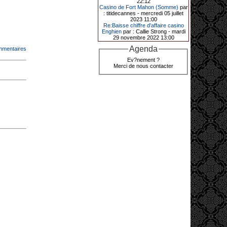
22:12
Casino de Fort Mahon (Somme)
par
Elle n’a misé que 88 centimes sur
: titidecannes - mercredi 05 juillet
une machine à sous et a remporté
2023 11:00
4_ 239 €?!
Re:Baisse chiffre d'affaire casino
Enghien
par : Callie Strong - mardi
29 novembre 2022 13:00
Agenda
mmentaires
10-01-2026|
Ev?nement ?
Au « Kasino » de Fréhel, une
Merci de nous contacter
vacancière a décroché le jackpot
en misant seulement 68
centimes. Elle remporte plus de
44 640 € grâce à la machine à
sous « Jin Ji Bao Xi ».
En ce début d’année 2026, le plus
gros jackpot du « Kasino » de
Fréhel a été décroché. Samedi 10
janvier en début de soirée,
l’heureuse gagnante, qui souhaite
garder l’anonymat, a remporté plus
de 44 640 € sur la machine à sous «
Jin Ji Bao Xi », installée en février
2025. La cliente, en vacances dans
la région, a misé 0,68 € avant de
remporter la somme. Un membre du
comité de direction, Flavie Jehan, lui
a remis le gain.