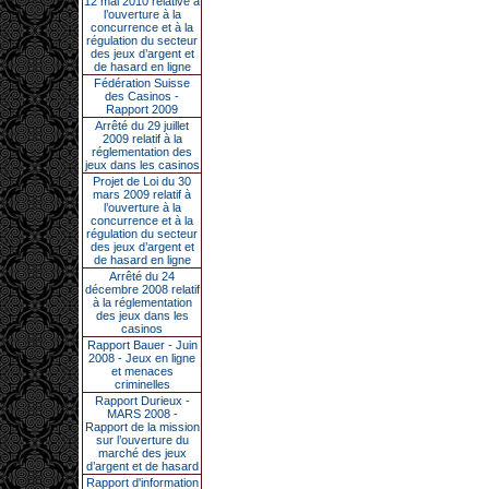
12 mai 2010 relative à
l’ouverture à la
concurrence et à la
régulation du secteur
des jeux d’argent et
de hasard en ligne
Fédération Suisse
des Casinos -
Rapport 2009
Arrêté du 29 juillet
2009 relatif à la
réglementation des
jeux dans les casinos
Projet de Loi du 30
mars 2009 relatif à
l’ouverture à la
concurrence et à la
régulation du secteur
des jeux d’argent et
de hasard en ligne
Arrêté du 24
décembre 2008 relatif
à la réglementation
des jeux dans les
casinos
Rapport Bauer - Juin
2008 - Jeux en ligne
et menaces
criminelles
Rapport Durieux -
MARS 2008 -
Rapport de la mission
sur l’ouverture du
marché des jeux
d’argent et de hasard
Rapport d'information