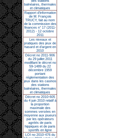
des stations
balnéaires, thermales
et climatiques
Rapport d'information
de M. François
TRUCY, fait au nom
de la commission des
finances n° 17 (2011-
2012) - 12 octobre
2011
Les niveaux et
pratiques des jeux de
hasard et d’argent en
2010
Décret no 2011-906
du 29 juillet 2011
modifiant le décret no
59-1489 du 22
décembre 1959
portant
réglementation des
jeux dans les casinos
des stations
balnéaires, thermales
et climatiques
Décret no 2010-605
du 4 juin 2010 relatif à
la proportion
maximale des
sommes versées en
moyenne aux joueurs
par les opérateurs
agréés de paris
hippiques et de paris
sportifs en ligne
LOI no 2010-476 du