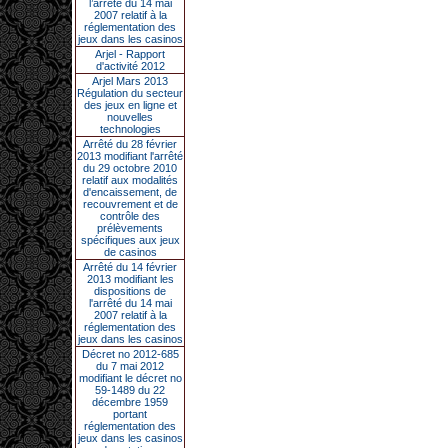
l’arrêté du 14 mai
2007 relatif à la
réglementation des
jeux dans les casinos
Arjel - Rapport
d'activité 2012
Arjel Mars 2013
Régulation du secteur
des jeux en ligne et
nouvelles
technologies
Arrêté du 28 février
2013 modifiant l'arrêté
du 29 octobre 2010
relatif aux modalités
d'encaissement, de
recouvrement et de
contrôle des
prélèvements
spécifiques aux jeux
de casinos
Arrêté du 14 février
2013 modifiant les
dispositions de
l'arrêté du 14 mai
2007 relatif à la
réglementation des
jeux dans les casinos
Décret no 2012-685
du 7 mai 2012
modifiant le décret no
59-1489 du 22
décembre 1959
portant
réglementation des
jeux dans les casinos