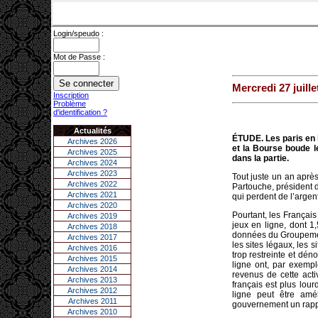
Login/speudo :
Mot de Passe :
Mercredi 27 juille
Inscription
Problème
d'identification ?
Actualités
ÉTUDE. Les paris en l
Archives 2026
et la Bourse boude l
Archives 2025
dans la partie.
Archives 2024
Archives 2023
Tout juste un an après
Archives 2022
Partouche, président 
Archives 2021
qui perdent de l’argent
Archives 2020
Pourtant, les Français
Archives 2019
jeux en ligne, dont 1,
Archives 2018
données du Groupement 
Archives 2017
les sites légaux, les 
Archives 2016
trop restreinte et dén
Archives 2015
ligne ont, par exempl
Archives 2014
revenus de cette activ
Archives 2013
français est plus lou
Archives 2012
ligne peut être amél
Archives 2011
gouvernement un rapp
Archives 2010