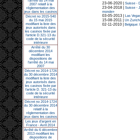
l’arrêté du 14 mai
23-06-2020 |
Suisse - D
2007 relatif à la
23-04-2018 |
Suisse - 
réglementation des
jeux dans les casinos
monde»
03-05-2013 |
Las Vegas
Décret no 2015-540
15-08-2011 |
du 15 mai 2015
Un Zurich
modifiant la liste des
02-11-2010 |
Belgique: 
jeux autorisés dans
les casinos fixée par
l’article D.321-13 du
code de la sécurité
intérieure
Arrêté du 30
décembre 2014
modifiant les
dispositions de
l’arrêté du 14 mai
2007
Décret no 2014-1726
du 30 décembre 2014
modifiant la liste des
jeux autorisés dans
les casinos fixée par
l’article D. 321-13 du
code de la sécurité
intérieure
Décret no 2014-1724
du 30 décembre 2014
relatif à la
réglementation des
jeux dans les casinos
Les jeux d’argent en
France - Avril 2014
Arrêté du 6 décembre
2013 modifiant les
dispositions de