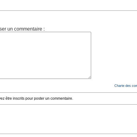
ser un commentaire :
Charte des co
z être inscrits pour poster un commentaire.