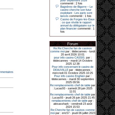
pour septembre 2026
commenté : 2 fois
Série de jackpots au casino JOA de
Bagnères-de-Bigorre – Le
Gujan-Mestras : ce mois de mars a
casino cherche son futur
été fructueux pour quelques
exploitant : Les paris sont
joueurs. D’abord avec 44 207 euros
lancés
commenté : 1 fois
remportés le dimanche 22 mars sur
Casino de Forges-les-Eaux
une machine à sous pour une mise
: ce que révèle le rapport
initiale de 5,28 €. Puis quelques
annuel du délégataire sur le
jours plus tard, le vendredi 27 mars,
plan financier
commenté : 1
un joueur a décroché 12 086 euros
fois
sur une autre machine à sous.
Enfin, troisième et dernier jackpot,
record cette fois-ci, le samedi 28
Forum
mars dernier. Quelque 111 322
euros ont été remportés sur la table
Re:Re:Cherche fan de casinos
d’Ultimate Texas Hold’em Poker,
comme moi
par : titidecannes - lundi
grâce à une mise de 5 euros sur la
20 avril 2026 10:01
case bonus et une quinte flush
pour info casino CASSIS.
par :
royale. Ces gains ont été annoncés
titidecannes - mardi 14 Octobre
dans un communiqué diffusé par le
2025 12:38
casino ce lundi 30 mars en soirée.
Pour info concernant le casino de
DEAUVILLE
par : titidecannes -
mmentaires
mercredi 01 Octobre 2025 10:25
Pour info casino Enghien
par :
titidecannes - mardi 30 septembre
11-01-2026|
2025 09:56
Re:remplacements chef de table
par
Dimanche 11 janvier, en soirée, une
: Lucas93 - samedi 28 juin 2025
cliente retraitée de 78 ans, habitant
11:01
Trémuson, a eu l’énorme surprise
Re:remplacements chef de table
par
de décrocher un méga jackpot.
: Lucas93 - jeudi 26 juin 2025 21:45
remplacements chef de table
par :
Elle n’a misé que 88 centimes sur
alexasshark - vendredi 23 août
une machine à sous et a remporté
2024 15:53
4_ 239 €?!
Re:Cherche fan de casinos comme
moi
par : eric57 - jeudi 06 juillet 2023