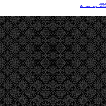
Vous r
Vous avez la possibili