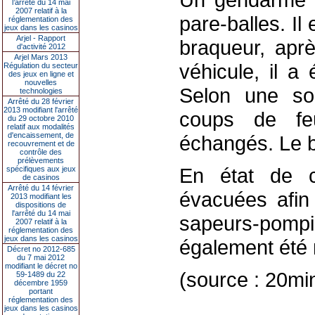
l’arrêté du 14 mai
2007 relatif à la
pare-balles. I
réglementation des
jeux dans les casinos
Arjel - Rapport
braqueur, aprè
d'activité 2012
Arjel Mars 2013
véhicule, il a
Régulation du secteur
des jeux en ligne et
nouvelles
Selon une so
technologies
Arrêté du 28 février
2013 modifiant l'arrêté
coups de fe
du 29 octobre 2010
relatif aux modalités
d'encaissement, de
échangés. Le b
recouvrement et de
contrôle des
prélèvements
En état de c
spécifiques aux jeux
de casinos
Arrêté du 14 février
évacuées afin 
2013 modifiant les
dispositions de
l'arrêté du 14 mai
sapeurs-pompie
2007 relatif à la
réglementation des
jeux dans les casinos
également été 
Décret no 2012-685
du 7 mai 2012
modifiant le décret no
(source : 20mi
59-1489 du 22
décembre 1959
portant
réglementation des
jeux dans les casinos