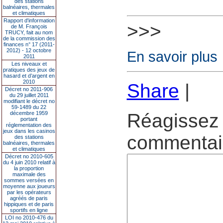
des stations
balnéaires, thermales
et climatiques
Rapport d'information
>>>
de M. François
TRUCY, fait au nom
de la commission des
finances n° 17 (2011-
2012) - 12 octobre
En savoir plus
2011
Les niveaux et
pratiques des jeux de
hasard et d’argent en
2010
Share
|
Décret no 2011-906
du 29 juillet 2011
modifiant le décret no
59-1489 du 22
décembre 1959
Réagissez 
portant
réglementation des
jeux dans les casinos
commentair
des stations
balnéaires, thermales
et climatiques
Décret no 2010-605
du 4 juin 2010 relatif à
la proportion
maximale des
sommes versées en
moyenne aux joueurs
par les opérateurs
agréés de paris
hippiques et de paris
sportifs en ligne
LOI no 2010-476 du