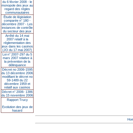
du 6 février 2008 - le
monopole des jeux au
regard des règles
communautaires
Étude de législation
comparée n° 180 -
décembre 2007 - Les
instances de contrôle
du secteur des jeux
Arrêté du 14 mai
2007 relatif à la
réglementation des
jeux dans les casinos
(JO du 17 mai 2007)
Loi n° 2007-297 du 5
mars 2007 relative à
la prévention de la
délinquance
Décret no 2006-1595
du 13 décembre 2006
modifiant le décret no
59-1489 du 22
décembre 1959 et
relatif aux casinos
Décret n° 2006- 1386
du 15 novembre 2006
Rapport Trucy
Evolution des jeux de
hasard
Ho