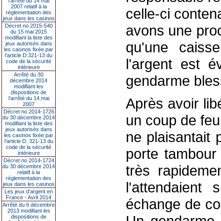
l’arrêté du 14 mai
2007 relatif à la
celle-ci conte
réglementation des
jeux dans les casinos
avons une procé
Décret no 2015-540
du 15 mai 2015
modifiant la liste des
qu'une caiss
jeux autorisés dans
les casinos fixée par
l’article D.321-13 du
l'argent est 
code de la sécurité
intérieure
Arrêté du 30
gendarme bles
décembre 2014
modifiant les
dispositions de
l’arrêté du 14 mai
Après avoir lib
2007
Décret no 2014-1726
un coup de feu 
du 30 décembre 2014
modifiant la liste des
jeux autorisés dans
ne plaisantait 
les casinos fixée par
l’article D. 321-13 du
code de la sécurité
porte tambour 
intérieure
Décret no 2014-1724
très rapidemen
du 30 décembre 2014
relatif à la
réglementation des
l'attendaient
jeux dans les casinos
Les jeux d’argent en
France - Avril 2014
échange de cou
Arrêté du 6 décembre
2013 modifiant les
Un gendarme a
dispositions de