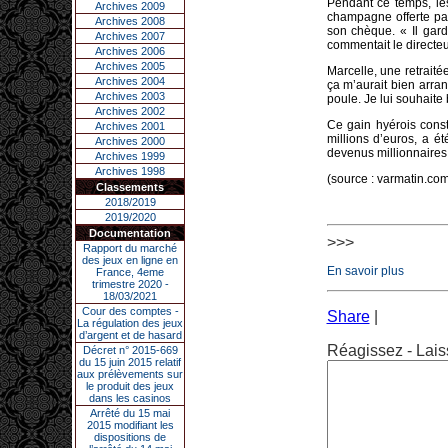
Pendant ce temps, le
Archives 2009
champagne offerte par
Archives 2008
son chèque. « Il garde
Archives 2007
commentait le directeu
Archives 2006
Archives 2005
Marcelle, une retraitée
Archives 2004
ça m’aurait bien arra
Archives 2003
poule. Je lui souhaite
Archives 2002
Ce gain hyérois cons
Archives 2001
millions d’euros, a é
Archives 2000
devenus millionnaires
Archives 1999
Archives 1998
(source : varmatin.com
Classements
2018/2019
2019/2020
Documentation
>>>
Rapport du marché
des jeux en ligne en
En savoir plus
France, 4eme
trimestre 2020 -
18/03/2021
Cour des comptes -
Share
|
La régulation des jeux
d’argent et de hasard
Réagissez - Lais
Décret n° 2015-669
du 15 juin 2015 relatif
aux prélèvements sur
le produit des jeux
dans les casinos
Arrêté du 15 mai
2015 modifiant les
dispositions de