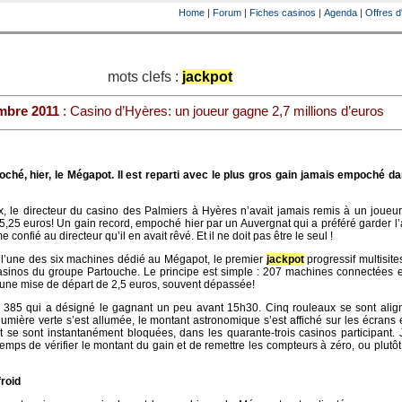
Home
|
Forum
|
Fiches casinos
|
Agenda
|
Offres d
mots clefs :
jackpot
mbre 2011
: Casino d’Hyères: un joueur gagne 2,7 millions d’euros
hé, hier, le Mégapot. Il est reparti avec le plus gros gain jamais empoché dan
 le directeur du casino des Palmiers à Hyères n’avait jamais remis à un joueur
,25 euros! Un gain record, empoché hier par un Auvergnat qui a préféré garder 
onfié au directeur qu’il en avait rêvé. Et il ne doit pas être le seul !
 l’une des six machines dédié au Mégapot, le premier
jackpot
progressif multisit
casinos du groupe Partouche. Le principe est simple : 207 machines connectées 
 une mise de départ de 2,5 euros, souvent dépassée!
e 385 qui a désigné le gagnant un peu avant 15h30. Cinq rouleaux se sont align
umière verte s’est allumée, le montant astronomique s’est affiché sur les écrans 
se sont instantanément bloquées, dans les quarante-trois casinos participant. 
temps de vérifier le montant du gain et de remettre les compteurs à zéro, ou plutô
roid