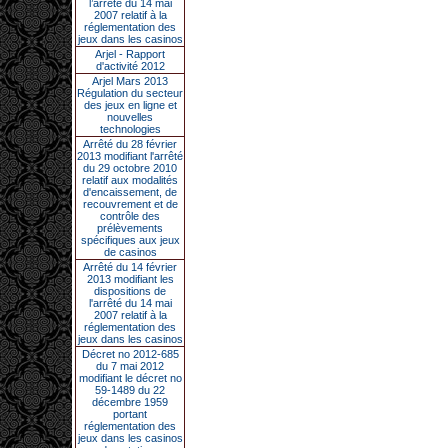
l’arrêté du 14 mai
2007 relatif à la
réglementation des
jeux dans les casinos
Arjel - Rapport
d'activité 2012
Arjel Mars 2013
Régulation du secteur
des jeux en ligne et
nouvelles
technologies
Arrêté du 28 février
2013 modifiant l'arrêté
du 29 octobre 2010
relatif aux modalités
d'encaissement, de
recouvrement et de
contrôle des
prélèvements
spécifiques aux jeux
de casinos
Arrêté du 14 février
2013 modifiant les
dispositions de
l'arrêté du 14 mai
2007 relatif à la
réglementation des
jeux dans les casinos
Décret no 2012-685
du 7 mai 2012
modifiant le décret no
59-1489 du 22
décembre 1959
portant
réglementation des
jeux dans les casinos