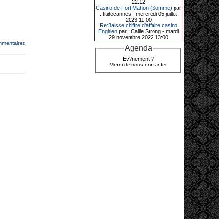
22:12
de décrocher un méga jackpot.
Casino de Fort Mahon (Somme)
par
: titidecannes - mercredi 05 juillet
Elle n’a misé que 88 centimes sur
2023 11:00
une machine à sous et a remporté
Re:Baisse chiffre d'affaire casino
4_ 239 €?!
Enghien
par : Callie Strong - mardi
29 novembre 2022 13:00
mmentaires
Agenda
10-01-2026|
Ev?nement ?
Merci de nous contacter
Au « Kasino » de Fréhel, une
vacancière a décroché le jackpot
en misant seulement 68
centimes. Elle remporte plus de
44 640 € grâce à la machine à
sous « Jin Ji Bao Xi ».
En ce début d’année 2026, le plus
gros jackpot du « Kasino » de
Fréhel a été décroché. Samedi 10
janvier en début de soirée,
l’heureuse gagnante, qui souhaite
garder l’anonymat, a remporté plus
de 44 640 € sur la machine à sous «
Jin Ji Bao Xi », installée en février
2025. La cliente, en vacances dans
la région, a misé 0,68 € avant de
remporter la somme. Un membre du
comité de direction, Flavie Jehan, lui
a remis le gain.