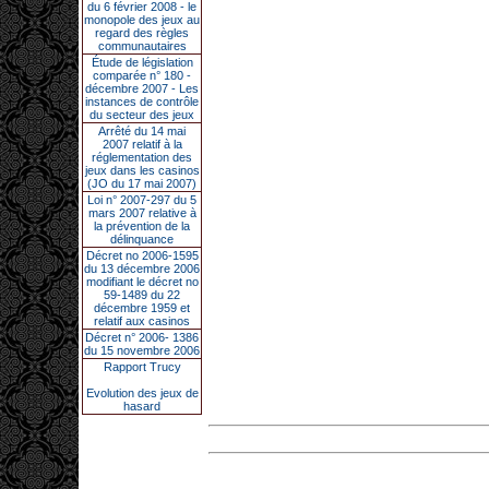
du 6 février 2008 - le
monopole des jeux au
regard des règles
communautaires
Étude de législation
comparée n° 180 -
décembre 2007 - Les
instances de contrôle
du secteur des jeux
Arrêté du 14 mai
2007 relatif à la
réglementation des
jeux dans les casinos
(JO du 17 mai 2007)
Loi n° 2007-297 du 5
mars 2007 relative à
la prévention de la
délinquance
Décret no 2006-1595
du 13 décembre 2006
modifiant le décret no
59-1489 du 22
décembre 1959 et
relatif aux casinos
Décret n° 2006- 1386
du 15 novembre 2006
Rapport Trucy
Evolution des jeux de
hasard