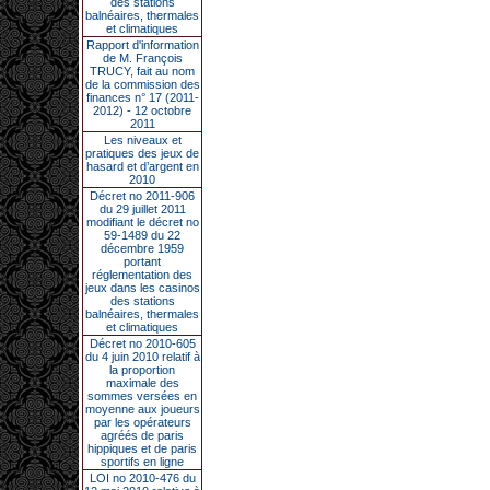
des stations
balnéaires, thermales
et climatiques
Rapport d'information
de M. François
TRUCY, fait au nom
de la commission des
finances n° 17 (2011-
2012) - 12 octobre
2011
Les niveaux et
pratiques des jeux de
hasard et d’argent en
2010
Décret no 2011-906
du 29 juillet 2011
modifiant le décret no
59-1489 du 22
décembre 1959
portant
réglementation des
jeux dans les casinos
des stations
balnéaires, thermales
et climatiques
Décret no 2010-605
du 4 juin 2010 relatif à
la proportion
maximale des
sommes versées en
moyenne aux joueurs
par les opérateurs
agréés de paris
hippiques et de paris
sportifs en ligne
LOI no 2010-476 du