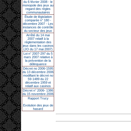
du 6 février 2008 - le
monopole des jeux au
regard des règles
communautaires
Étude de législation
comparée n° 180 -
décembre 2007 - Les
instances de contrôle
du secteur des jeux
Arrêté du 14 mai
2007 relatif à la
réglementation des
jeux dans les casinos
(JO du 17 mai 2007)
Loi n° 2007-297 du 5
mars 2007 relative à
la prévention de la
délinquance
Décret no 2006-1595
du 13 décembre 2006
modifiant le décret no
59-1489 du 22
décembre 1959 et
relatif aux casinos
Décret n° 2006- 1386
du 15 novembre 2006
Rapport Trucy
Evolution des jeux de
hasard