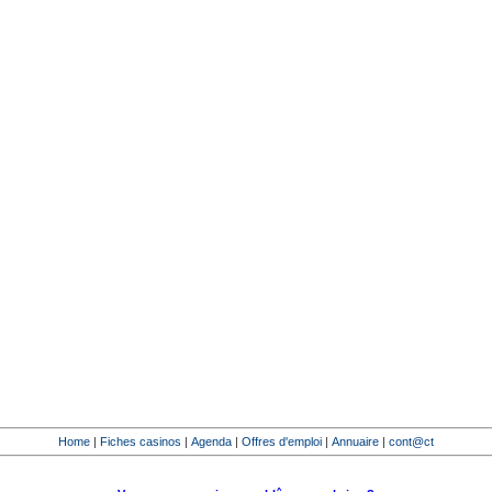
Home
|
Fiches casinos
|
Agenda
|
Offres d'emploi
|
Annuaire
|
cont@ct