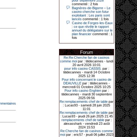
pour septembre 2026
Le plus gros gain gagné depuis plus
commenté : 2 fois
de 20 ans dans l’établissement.
Bagnères-de-Bigorre – Le
casino cherche son futur
exploitant : Les paris sont
lancés
commenté : 1 fois
Casino de Forges-les-Eaux
31-03-2026|
: ce que révèle le rapport
annuel du délégataire sur le
Série de jackpots au casino JOA de
plan financier
commenté : 1
Gujan-Mestras : ce mois de mars a
fois
été fructueux pour quelques
joueurs. D’abord avec 44 207 euros
remportés le dimanche 22 mars sur
une machine à sous pour une mise
Forum
initiale de 5,28 €. Puis quelques
jours plus tard, le vendredi 27 mars,
Re:Re:Cherche fan de casinos
un joueur a décroché 12 086 euros
comme moi
par : titidecannes - lundi
sur une autre machine à sous.
20 avril 2026 10:01
pour info casino CASSIS.
par :
Enfin, troisième et dernier jackpot,
titidecannes - mardi 14 Octobre
record cette fois-ci, le samedi 28
2025 12:38
mars dernier. Quelque 111 322
Pour info concernant le casino de
euros ont été remportés sur la table
DEAUVILLE
par : titidecannes -
d’Ultimate Texas Hold’em Poker,
mercredi 01 Octobre 2025 10:25
grâce à une mise de 5 euros sur la
Pour info casino Enghien
par :
case bonus et une quinte flush
titidecannes - mardi 30 septembre
royale. Ces gains ont été annoncés
2025 09:56
dans un communiqué diffusé par le
Re:remplacements chef de table
par
mmentaires
casino ce lundi 30 mars en soirée.
: Lucas93 - samedi 28 juin 2025
11:01
Re:remplacements chef de table
par
: Lucas93 - jeudi 26 juin 2025 21:45
remplacements chef de table
par :
11-01-2026|
alexasshark - vendredi 23 août
2024 15:53
Dimanche 11 janvier, en soirée, une
Re:Cherche fan de casinos comme
cliente retraitée de 78 ans, habitant
moi
par : eric57 - jeudi 06 juillet 2023
Trémuson, a eu l’énorme surprise