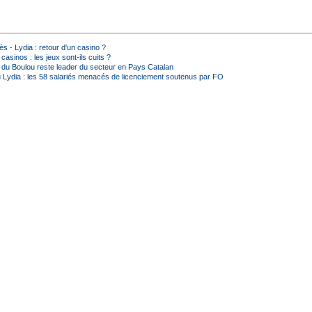
s - Lydia : retour d'un casino ?
casinos : les jeux sont-ils cuits ?
 du Boulou reste leader du secteur en Pays Catalan
 Lydia : les 58 salariés menacés de licenciement soutenus par FO