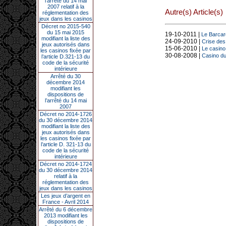
l’arrêté du 14 mai
2007 relatif à la
Autre(s) Article(s)
réglementation des
jeux dans les casinos
Décret no 2015-540
du 15 mai 2015
19-10-2011 |
Le Barcarè
modifiant la liste des
24-09-2010 |
Crise des 
jeux autorisés dans
15-06-2010 |
Le casino
les casinos fixée par
30-08-2008 |
Casino du
l’article D.321-13 du
code de la sécurité
intérieure
Arrêté du 30
décembre 2014
modifiant les
dispositions de
l’arrêté du 14 mai
2007
Décret no 2014-1726
du 30 décembre 2014
modifiant la liste des
jeux autorisés dans
les casinos fixée par
l’article D. 321-13 du
code de la sécurité
intérieure
Décret no 2014-1724
du 30 décembre 2014
relatif à la
réglementation des
jeux dans les casinos
Les jeux d’argent en
France - Avril 2014
Arrêté du 6 décembre
2013 modifiant les
dispositions de