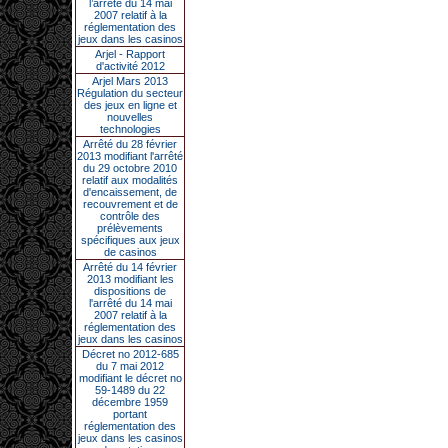
l’arrêté du 14 mai
2007 relatif à la
réglementation des
jeux dans les casinos
Arjel - Rapport
d'activité 2012
Arjel Mars 2013
Régulation du secteur
des jeux en ligne et
nouvelles
technologies
Arrêté du 28 février
2013 modifiant l'arrêté
du 29 octobre 2010
relatif aux modalités
d'encaissement, de
recouvrement et de
contrôle des
prélèvements
spécifiques aux jeux
de casinos
Arrêté du 14 février
2013 modifiant les
dispositions de
l'arrêté du 14 mai
2007 relatif à la
réglementation des
jeux dans les casinos
Décret no 2012-685
du 7 mai 2012
modifiant le décret no
59-1489 du 22
décembre 1959
portant
réglementation des
jeux dans les casinos