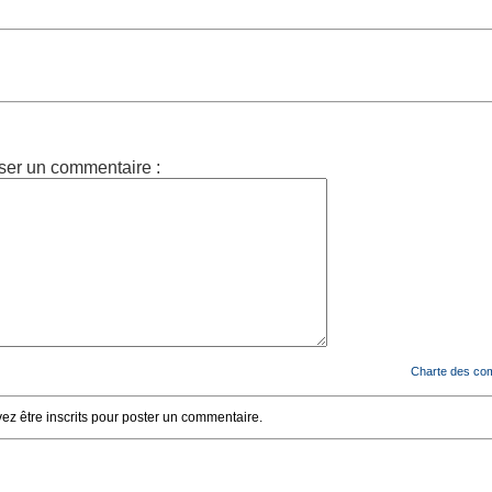
ser un commentaire :
Charte des co
z être inscrits pour poster un commentaire.