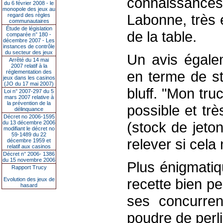
connaissances 
du 6 février 2008 - le
monopole des jeux au
Labonne, très
regard des règles
communautaires
Étude de législation
de la table.
comparée n° 180 -
décembre 2007 - Les
instances de contrôle
du secteur des jeux
Un avis égale
Arrêté du 14 mai
2007 relatif à la
en terme de st
réglementation des
jeux dans les casinos
(JO du 17 mai 2007)
bluff. "Mon truc
Loi n° 2007-297 du 5
mars 2007 relative à
la prévention de la
possible et tr
délinquance
Décret no 2006-1595
(stock de jeto
du 13 décembre 2006
modifiant le décret no
59-1489 du 22
relever si cela 
décembre 1959 et
relatif aux casinos
Décret n° 2006- 1386
du 15 novembre 2006
Plus énigmatiq
Rapport Trucy
recette bien pe
Evolution des jeux de
hasard
ses concurrent
poudre de perl