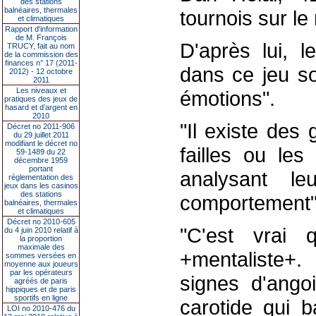
des stations
balnéaires, thermales
tournois sur le 
et climatiques
Rapport d'information
de M. François
D'après lui, l
TRUCY, fait au nom
de la commission des
finances n° 17 (2011-
dans ce jeu so
2012) - 12 octobre
2011
Les niveaux et
émotions".
pratiques des jeux de
hasard et d’argent en
2010
"Il existe des
Décret no 2011-906
du 29 juillet 2011
modifiant le décret no
failles ou les
59-1489 du 22
décembre 1959
portant
analysant le
réglementation des
jeux dans les casinos
des stations
comportement", 
balnéaires, thermales
et climatiques
Décret no 2010-605
"C'est vrai q
du 4 juin 2010 relatif à
la proportion
maximale des
+mentaliste+
sommes versées en
moyenne aux joueurs
par les opérateurs
signes d'ang
agréés de paris
hippiques et de paris
sportifs en ligne
carotide qui b
LOI no 2010-476 du