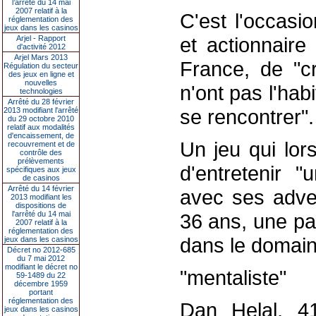
l’arrêté du 14 mai
2007 relatif à la
C'est l'occasi
réglementation des
jeux dans les casinos
et actionnaire
Arjel - Rapport
d'activité 2012
Arjel Mars 2013
France, de "c
Régulation du secteur
des jeux en ligne et
nouvelles
n'ont pas l'hab
technologies
Arrêté du 28 février
se rencontrer".
2013 modifiant l'arrêté
du 29 octobre 2010
relatif aux modalités
d'encaissement, de
Un jeu qui lor
recouvrement et de
contrôle des
prélèvements
d'entretenir "
spécifiques aux jeux
de casinos
Arrêté du 14 février
avec ses adver
2013 modifiant les
dispositions de
l'arrêté du 14 mai
36 ans, une pa
2007 relatif à la
réglementation des
dans le domain
jeux dans les casinos
Décret no 2012-685
du 7 mai 2012
modifiant le décret no
"mentaliste"
59-1489 du 22
décembre 1959
portant
réglementation des
Dan Helal, 41
jeux dans les casinos