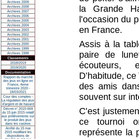
Archives 2009
la Grande Hal
Archives 2008
Archives 2007
Archives 2006
l'occasion du 
Archives 2005
Archives 2004
en France.
Archives 2003
Archives 2002
Archives 2001
Assis à la tab
Archives 2000
Archives 1999
paire de lun
Archives 1998
Classements
écouteurs, 
2018/2019
2019/2020
Documentation
D'habitude, ce
Rapport du marché
des jeux en ligne en
des amis dans
France, 4eme
trimestre 2020 -
18/03/2021
souvent sur int
Cour des comptes -
La régulation des jeux
d’argent et de hasard
C'est justement
Décret n° 2015-669
du 15 juin 2015 relatif
aux prélèvements sur
ce tournoi 
le produit des jeux
dans les casinos
Arrêté du 15 mai
représente la 
2015 modifiant les
dispositions de