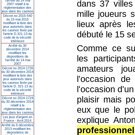
l’arrêté du 14 mai
dans 37 villes
2007 relatif à la
réglementation des
mille joueurs 
jeux dans les casinos
Décret no 2015-540
du 15 mai 2015
lieux après le
modifiant la liste des
jeux autorisés dans
les casinos fixée par
débuté le 15 s
l’article D.321-13 du
code de la sécurité
intérieure
Comme ce supp
Arrêté du 30
décembre 2014
modifiant les
les participa
dispositions de
l’arrêté du 14 mai
2007
amateurs joua
Décret no 2014-1726
du 30 décembre 2014
modifiant la liste des
l'occasion d
jeux autorisés dans
les casinos fixée par
l'occasion d'un
l’article D. 321-13 du
code de la sécurité
intérieure
plaisir mais p
Décret no 2014-1724
du 30 décembre 2014
relatif à la
eux que le po
réglementation des
jeux dans les casinos
explique Anto
Les jeux d’argent en
France - Avril 2014
Arrêté du 6 décembre
professionnel
2013 modifiant les
dispositions de