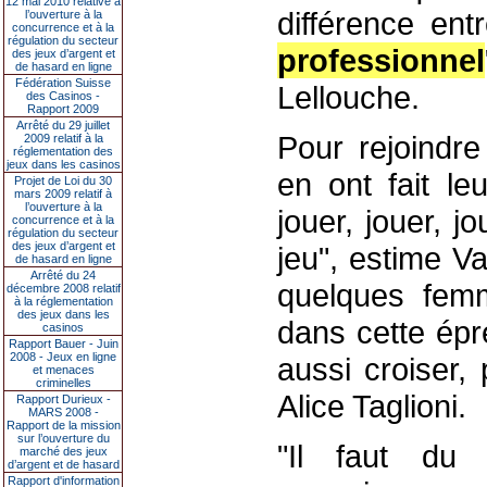
12 mai 2010 relative à
différence en
l’ouverture à la
concurrence et à la
régulation du secteur
professionnel
des jeux d’argent et
de hasard en ligne
Fédération Suisse
Lellouche.
des Casinos -
Rapport 2009
Arrêté du 29 juillet
Pour rejoindre
2009 relatif à la
réglementation des
jeux dans les casinos
en ont fait le
Projet de Loi du 30
mars 2009 relatif à
l’ouverture à la
jouer, jouer, j
concurrence et à la
régulation du secteur
des jeux d’argent et
jeu", estime Va
de hasard en ligne
Arrêté du 24
quelques fem
décembre 2008 relatif
à la réglementation
des jeux dans les
dans cette épr
casinos
Rapport Bauer - Juin
2008 - Jeux en ligne
aussi croiser,
et menaces
criminelles
Alice Taglioni.
Rapport Durieux -
MARS 2008 -
Rapport de la mission
sur l’ouverture du
"Il faut du 
marché des jeux
d’argent et de hasard
Rapport d'information