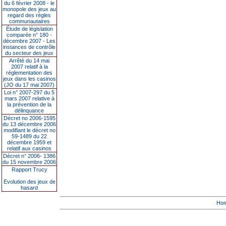
du 6 février 2008 - le
monopole des jeux au
regard des règles
communautaires
Étude de législation
comparée n° 180 -
décembre 2007 - Les
instances de contrôle
du secteur des jeux
Arrêté du 14 mai
2007 relatif à la
réglementation des
jeux dans les casinos
(JO du 17 mai 2007)
Loi n° 2007-297 du 5
mars 2007 relative à
la prévention de la
délinquance
Décret no 2006-1595
du 13 décembre 2006
modifiant le décret no
59-1489 du 22
décembre 1959 et
relatif aux casinos
Décret n° 2006- 1386
du 15 novembre 2006
Rapport Trucy
Evolution des jeux de
hasard
Ho