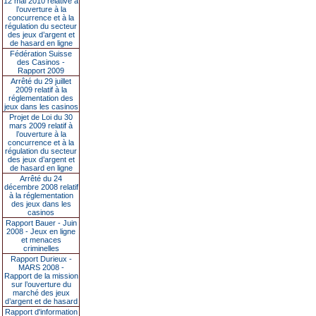
12 mai 2010 relative à
l’ouverture à la
concurrence et à la
régulation du secteur
des jeux d’argent et
de hasard en ligne
Fédération Suisse
des Casinos -
Rapport 2009
Arrêté du 29 juillet
2009 relatif à la
réglementation des
jeux dans les casinos
Projet de Loi du 30
mars 2009 relatif à
l’ouverture à la
concurrence et à la
régulation du secteur
des jeux d’argent et
de hasard en ligne
Arrêté du 24
décembre 2008 relatif
à la réglementation
des jeux dans les
casinos
Rapport Bauer - Juin
2008 - Jeux en ligne
et menaces
criminelles
Rapport Durieux -
MARS 2008 -
Rapport de la mission
sur l’ouverture du
marché des jeux
d’argent et de hasard
Rapport d'information