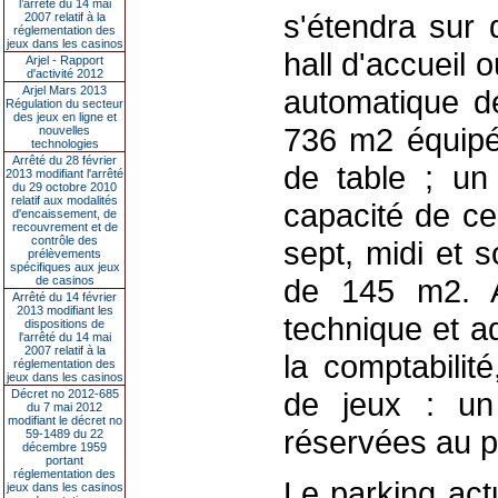
l’arrêté du 14 mai
s'étendra sur 
2007 relatif à la
réglementation des
jeux dans les casinos
hall d'accueil 
Arjel - Rapport
d'activité 2012
Arjel Mars 2013
automatique de
Régulation du secteur
des jeux en ligne et
736 m2 équipé
nouvelles
technologies
Arrêté du 28 février
de table ; un
2013 modifiant l'arrêté
du 29 octobre 2010
relatif aux modalités
capacité de ce
d'encaissement, de
recouvrement et de
contrôle des
sept, midi et 
prélèvements
spécifiques aux jeux
de 145 m2. A
de casinos
Arrêté du 14 février
2013 modifiant les
technique et a
dispositions de
l'arrêté du 14 mai
2007 relatif à la
la comptabilit
réglementation des
jeux dans les casinos
de jeux : un
Décret no 2012-685
du 7 mai 2012
modifiant le décret no
réservées au p
59-1489 du 22
décembre 1959
portant
réglementation des
Le parking act
jeux dans les casinos