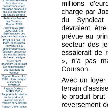
12 mai 2010 relative à
millions d'eu
l’ouverture à la
concurrence et à la
régulation du secteur
charge par Joa
des jeux d’argent et
de hasard en ligne
du Syndicat
Fédération Suisse
des Casinos -
Rapport 2009
devraient êtr
Arrêté du 29 juillet
2009 relatif à la
réglementation des
prévue au prin
jeux dans les casinos
Projet de Loi du 30
secteur des je
mars 2009 relatif à
l’ouverture à la
concurrence et à la
essaierait de 
régulation du secteur
des jeux d’argent et
de hasard en ligne
», n'a pas m
Arrêté du 24
décembre 2008 relatif
Courson.
à la réglementation
des jeux dans les
casinos
Rapport Bauer - Juin
Avec un loyer
2008 - Jeux en ligne
et menaces
criminelles
terrain d'assi
Rapport Durieux -
MARS 2008 -
le produit bru
Rapport de la mission
sur l’ouverture du
marché des jeux
reversement d
d’argent et de hasard
Rapport d'information