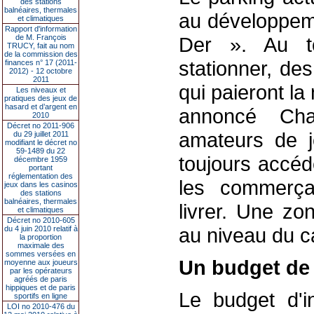
des stations
balnéaires, thermales
au développeme
et climatiques
Rapport d'information
de M. François
Der ». Au to
TRUCY, fait au nom
de la commission des
stationner, de
finances n° 17 (2011-
2012) - 12 octobre
2011
qui paieront la
Les niveaux et
pratiques des jeux de
hasard et d’argent en
annoncé Ch
2010
Décret no 2011-906
amateurs de je
du 29 juillet 2011
modifiant le décret no
59-1489 du 22
toujours accéd
décembre 1959
portant
réglementation des
les commerçan
jeux dans les casinos
des stations
balnéaires, thermales
livrer. Une zo
et climatiques
Décret no 2010-605
au niveau du ca
du 4 juin 2010 relatif à
la proportion
maximale des
sommes versées en
Un budget de 
moyenne aux joueurs
par les opérateurs
agréés de paris
hippiques et de paris
Le budget d'i
sportifs en ligne
LOI no 2010-476 du