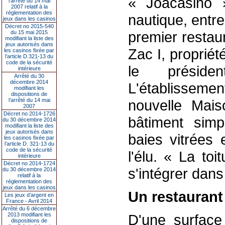
« Joacasino »
l’arrêté du 14 mai
2007 relatif à la
réglementation des
nautique, entre
jeux dans les casinos
Décret no 2015-540
premier restaur
du 15 mai 2015
modifiant la liste des
jeux autorisés dans
Zac I, proprié
les casinos fixée par
l’article D.321-13 du
code de la sécurité
le présid
intérieure
Arrêté du 30
décembre 2014
L'établissemen
modifiant les
dispositions de
l’arrêté du 14 mai
nouvelle Mai
2007
Décret no 2014-1726
bâtiment sim
du 30 décembre 2014
modifiant la liste des
jeux autorisés dans
baies vitrées 
les casinos fixée par
l’article D. 321-13 du
code de la sécurité
l'élu. « La to
intérieure
Décret no 2014-1724
s'intégrer dans
du 30 décembre 2014
relatif à la
réglementation des
jeux dans les casinos
Un restaurant
Les jeux d’argent en
France - Avril 2014
Arrêté du 6 décembre
2013 modifiant les
D'une surface
dispositions de