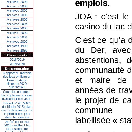
emplois.
Archives 2009
Archives 2008
Archives 2007
JOA : c'est le
Archives 2006
Archives 2005
casino du lac d
Archives 2004
Archives 2003
Archives 2002
C'est ce qu'a d
Archives 2001
Archives 2000
Archives 1999
du Der, avec
Archives 1998
Classements
abstentions, d
2018/2019
2019/2020
communauté de
Documentation
Rapport du marché
des jeux en ligne en
et maire de 
France, 4eme
trimestre 2020 -
années de trav
18/03/2021
Cour des comptes -
La régulation des jeux
le projet de ca
d’argent et de hasard
Décret n° 2015-669
du 15 juin 2015 relatif
commune de
aux prélèvements sur
le produit des jeux
labellisée « st
dans les casinos
Arrêté du 15 mai
2015 modifiant les
dispositions de