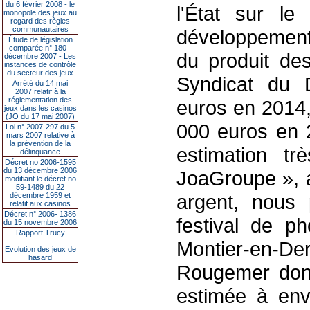
du 6 février 2008 - le
l'État sur le
monopole des jeux au
regard des règles
communautaires
développement
Étude de législation
comparée n° 180 -
du produit des
décembre 2007 - Les
instances de contrôle
du secteur des jeux
Syndicat du 
Arrêté du 14 mai
2007 relatif à la
réglementation des
euros en 2014,
jeux dans les casinos
(JO du 17 mai 2007)
000 euros en 2
Loi n° 2007-297 du 5
mars 2007 relative à
la prévention de la
estimation t
délinquance
Décret no 2006-1595
du 13 décembre 2006
JoaGroupe », a
modifiant le décret no
59-1489 du 22
argent, nous 
décembre 1959 et
relatif aux casinos
Décret n° 2006- 1386
festival de p
du 15 novembre 2006
Rapport Trucy
Montier-en-Der
Evolution des jeux de
hasard
Rougemer dont 
estimée à env