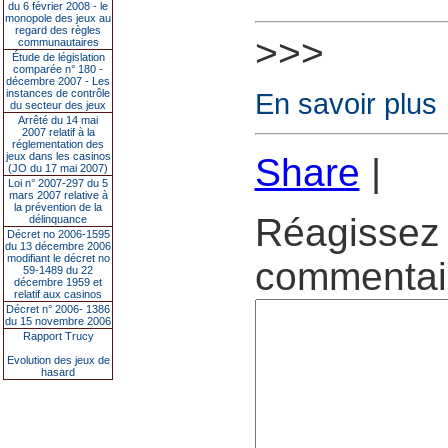
du 6 février 2008 - le
monopole des jeux au
regard des règles
>>>
communautaires
Étude de législation
comparée n° 180 -
décembre 2007 - Les
instances de contrôle
En savoir plus
du secteur des jeux
Arrêté du 14 mai
2007 relatif à la
réglementation des
jeux dans les casinos
Share
|
(JO du 17 mai 2007)
Loi n° 2007-297 du 5
mars 2007 relative à
la prévention de la
Réagissez 
délinquance
Décret no 2006-1595
du 13 décembre 2006
modifiant le décret no
commentair
59-1489 du 22
décembre 1959 et
relatif aux casinos
Décret n° 2006- 1386
du 15 novembre 2006
Rapport Trucy
Evolution des jeux de
hasard