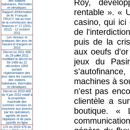
Roy, dévelop
des stations
balnéaires, thermales
et climatiques
rentable ». « 
Rapport d'information
de M. François
TRUCY, fait au nom
casino, qui ic
de la commission des
finances n° 17 (2011-
de l'interdicti
2012) - 12 octobre
2011
Les niveaux et
puis de la cris
pratiques des jeux de
hasard et d’argent en
2010
aux oeufs d'or
Décret no 2011-906
du 29 juillet 2011
jeux du Pasin
modifiant le décret no
59-1489 du 22
décembre 1959
s'autofinanc
portant
réglementation des
jeux dans les casinos
machines à sous
des stations
balnéaires, thermales
et climatiques
n'est pas enco
Décret no 2010-605
du 4 juin 2010 relatif à
clientèle a su
la proportion
maximale des
sommes versées en
boutique. «
moyenne aux joueurs
par les opérateurs
agréés de paris
communication
hippiques et de paris
sportifs en ligne
LOI no 2010-476 du