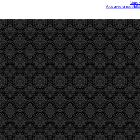
Vous r
Vous avez la possibili