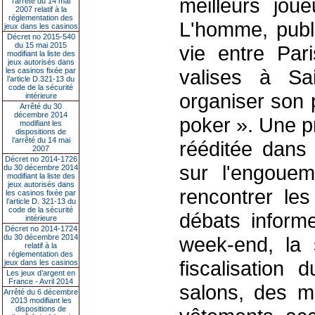
meilleurs jou
l’arrêté du 14 mai
2007 relatif à la
réglementation des
L'homme, publi
jeux dans les casinos
Décret no 2015-540
du 15 mai 2015
vie entre Par
modifiant la liste des
jeux autorisés dans
valises à Sa
les casinos fixée par
l’article D.321-13 du
code de la sécurité
organiser son 
intérieure
Arrêté du 30
décembre 2014
poker ». Une p
modifiant les
dispositions de
l’arrêté du 14 mai
rééditée dans 
2007
Décret no 2014-1726
sur l'engoue
du 30 décembre 2014
modifiant la liste des
jeux autorisés dans
rencontrer le
les casinos fixée par
l’article D. 321-13 du
code de la sécurité
débats inform
intérieure
Décret no 2014-1724
du 30 décembre 2014
week-end, la 
relatif à la
réglementation des
fiscalisation
jeux dans les casinos
Les jeux d’argent en
France - Avril 2014
salons, des m
Arrêté du 6 décembre
2013 modifiant les
dispositions de