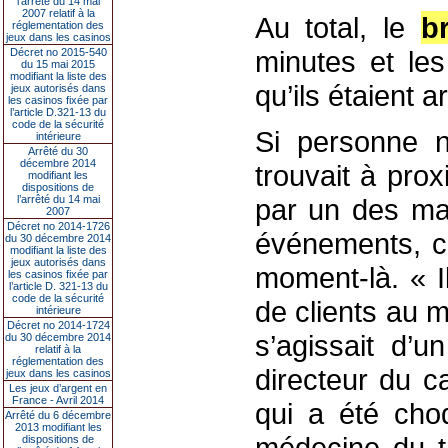
l’arrêté du 14 mai
2007 relatif à la
Au total, le
b
réglementation des
jeux dans les casinos
minutes et les
Décret no 2015-540
du 15 mai 2015
modifiant la liste des
qu’ils étaient a
jeux autorisés dans
les casinos fixée par
l’article D.321-13 du
code de la sécurité
Si personne n
intérieure
Arrêté du 30
décembre 2014
trouvait à pro
modifiant les
dispositions de
l’arrêté du 14 mai
par un des mal
2007
Décret no 2014-1726
événements, c
du 30 décembre 2014
modifiant la liste des
jeux autorisés dans
moment-là. « Il
les casinos fixée par
l’article D. 321-13 du
code de la sécurité
de clients au m
intérieure
Décret no 2014-1724
s’agissait d’u
du 30 décembre 2014
relatif à la
réglementation des
directeur du c
jeux dans les casinos
Les jeux d’argent en
France - Avril 2014
qui a été cho
Arrêté du 6 décembre
2013 modifiant les
médecine du t
dispositions de