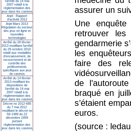
l’arrêté du 14 mai
2007 relatif à la
assurer un suivi
réglementation des
jeux dans les casinos
Arjel - Rapport
d'activité 2012
Une enquête 
Arjel Mars 2013
Régulation du secteur
retrouver le
des jeux en ligne et
nouvelles
technologies
gendarmerie s’e
Arrêté du 28 février
2013 modifiant l'arrêté
du 29 octobre 2010
les enquêteurs
relatif aux modalités
d'encaissement, de
recouvrement et de
faire des re
contrôle des
prélèvements
vidéosurveillan
spécifiques aux jeux
de casinos
Arrêté du 14 février
de l’autorout
2013 modifiant les
dispositions de
l'arrêté du 14 mai
braqué en jui
2007 relatif à la
réglementation des
jeux dans les casinos
s’étaient emp
Décret no 2012-685
du 7 mai 2012
euros.
modifiant le décret no
59-1489 du 22
décembre 1959
portant
(source : led
réglementation des
jeux dans les casinos