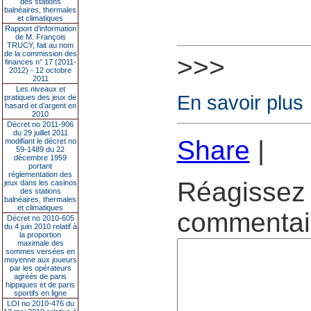
des stations
balnéaires, thermales
et climatiques
Rapport d'information
de M. François
TRUCY, fait au nom
de la commission des
>>>
finances n° 17 (2011-
2012) - 12 octobre
2011
Les niveaux et
En savoir plus
pratiques des jeux de
hasard et d’argent en
2010
Décret no 2011-906
du 29 juillet 2011
Share
|
modifiant le décret no
59-1489 du 22
décembre 1959
portant
réglementation des
Réagissez 
jeux dans les casinos
des stations
balnéaires, thermales
et climatiques
commentair
Décret no 2010-605
du 4 juin 2010 relatif à
la proportion
maximale des
sommes versées en
moyenne aux joueurs
par les opérateurs
agréés de paris
hippiques et de paris
sportifs en ligne
LOI no 2010-476 du