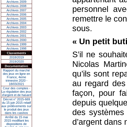
Archives 2009
Archives 2008
personnel avec
Archives 2007
Archives 2006
remettre le co
Archives 2005
Archives 2004
sous.
Archives 2003
Archives 2002
Archives 2001
« Un petit but
Archives 2000
Archives 1999
Archives 1998
S’il ne souhai
Classements
2018/2019
Nicolas Martin
2019/2020
Documentation
Rapport du marché
qu’ils sont rep
des jeux en ligne en
France, 4eme
au regard des
trimestre 2020 -
18/03/2021
Cour des comptes -
façon, pour f
La régulation des jeux
d’argent et de hasard
Décret n° 2015-669
depuis quelque
du 15 juin 2015 relatif
aux prélèvements sur
des systèmes 
le produit des jeux
dans les casinos
Arrêté du 15 mai
d’argent dans n
2015 modifiant les
dispositions de