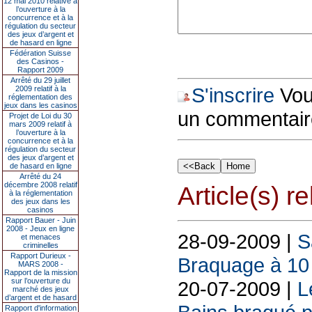
12 mai 2010 relative à
l’ouverture à la
concurrence et à la
régulation du secteur
des jeux d’argent et
de hasard en ligne
Fédération Suisse
des Casinos -
Rapport 2009
Arrêté du 29 juillet
S'inscrire
Vous
2009 relatif à la
réglementation des
jeux dans les casinos
un commentair
Projet de Loi du 30
mars 2009 relatif à
l’ouverture à la
concurrence et à la
régulation du secteur
des jeux d’argent et
de hasard en ligne
Arrêté du 24
décembre 2008 relatif
Article(s) rel
à la réglementation
des jeux dans les
casinos
Rapport Bauer - Juin
2008 - Jeux en ligne
28-09-2009 |
S
et menaces
criminelles
Rapport Durieux -
Braquage à 10
MARS 2008 -
Rapport de la mission
sur l’ouverture du
20-07-2009 |
L
marché des jeux
d’argent et de hasard
Rapport d'information