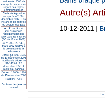
Bains braqué p
du 6 février 2008 - le
monopole des jeux au
regard des règles
Autre(s) Art
communautaires
Étude de législation
comparée n° 180 -
décembre 2007 - Les
instances de contrôle
du secteur des jeux
10-12-2011 |
B
Arrêté du 14 mai
2007 relatif à la
réglementation des
jeux dans les casinos
(JO du 17 mai 2007)
Loi n° 2007-297 du 5
mars 2007 relative à
la prévention de la
délinquance
Décret no 2006-1595
du 13 décembre 2006
modifiant le décret no
59-1489 du 22
décembre 1959 et
relatif aux casinos
Décret n° 2006- 1386
du 15 novembre 2006
Rapport Trucy
Evolution des jeux de
hasard
Ho