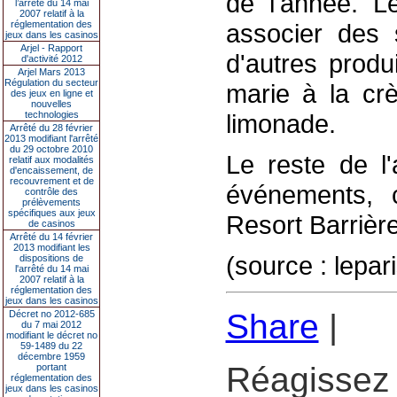
de l'année. 
l’arrêté du 14 mai
2007 relatif à la
réglementation des
associer des
jeux dans les casinos
Arjel - Rapport
d'autres produ
d'activité 2012
Arjel Mars 2013
Régulation du secteur
marie à la cr
des jeux en ligne et
nouvelles
technologies
limonade.
Arrêté du 28 février
2013 modifiant l'arrêté
du 29 octobre 2010
Le reste de l
relatif aux modalités
d'encaissement, de
recouvrement et de
événements, 
contrôle des
prélèvements
spécifiques aux jeux
Resort Barrière
de casinos
Arrêté du 14 février
2013 modifiant les
(source : lepari
dispositions de
l'arrêté du 14 mai
2007 relatif à la
réglementation des
jeux dans les casinos
Share
|
Décret no 2012-685
du 7 mai 2012
modifiant le décret no
59-1489 du 22
décembre 1959
Réagissez 
portant
réglementation des
jeux dans les casinos