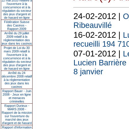
12 mai 2010 relative à
l’ouverture à la
concurrence et à la
régulation du secteur
24-02-2012 |
O
des jeux d’argent et
de hasard en ligne
Fédération Suisse
Ribeauvillé
des Casinos -
Rapport 2009
16-02-2012 |
L
Arrêté du 29 juillet
2009 relatif à la
réglementation des
recueilli 194 71
jeux dans les casinos
Projet de Loi du 30
07-01-2012 |
mars 2009 relatif à
L
l’ouverture à la
concurrence et à la
Lucien Barrière
régulation du secteur
des jeux d’argent et
de hasard en ligne
8 janvier
Arrêté du 24
décembre 2008 relatif
à la réglementation
des jeux dans les
casinos
Rapport Bauer - Juin
2008 - Jeux en ligne
et menaces
criminelles
Rapport Durieux -
MARS 2008 -
Rapport de la mission
sur l’ouverture du
marché des jeux
d’argent et de hasard
Rapport d'information