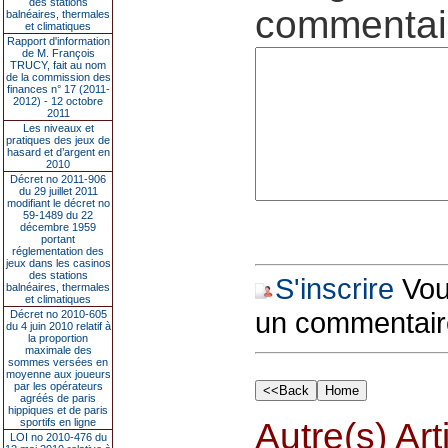
des stations
commentair
balnéaires, thermales
et climatiques
Rapport d'information
de M. François
TRUCY, fait au nom
de la commission des
finances n° 17 (2011-
2012) - 12 octobre
2011
Les niveaux et
pratiques des jeux de
hasard et d’argent en
2010
Décret no 2011-906
du 29 juillet 2011
modifiant le décret no
59-1489 du 22
décembre 1959
portant
réglementation des
jeux dans les casinos
des stations
S'inscrire
Vous
balnéaires, thermales
et climatiques
un commentair
Décret no 2010-605
du 4 juin 2010 relatif à
la proportion
maximale des
sommes versées en
moyenne aux joueurs
par les opérateurs
agréés de paris
hippiques et de paris
sportifs en ligne
Autre(s) Art
LOI no 2010-476 du