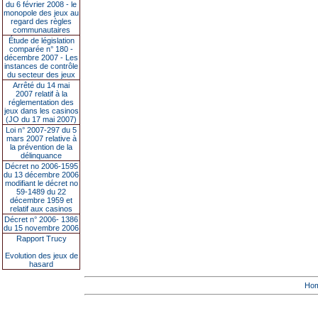
du 6 février 2008 - le
monopole des jeux au
regard des règles
communautaires
Étude de législation
comparée n° 180 -
décembre 2007 - Les
instances de contrôle
du secteur des jeux
Arrêté du 14 mai
2007 relatif à la
réglementation des
jeux dans les casinos
(JO du 17 mai 2007)
Loi n° 2007-297 du 5
mars 2007 relative à
la prévention de la
délinquance
Décret no 2006-1595
du 13 décembre 2006
modifiant le décret no
59-1489 du 22
décembre 1959 et
relatif aux casinos
Décret n° 2006- 1386
du 15 novembre 2006
Rapport Trucy
Evolution des jeux de
hasard
Ho