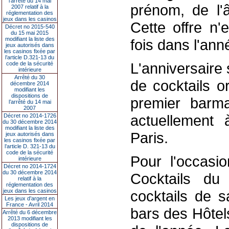
l’arrêté du 14 mai
prénom, de l'â
2007 relatif à la
réglementation des
jeux dans les casinos
Cette offre n'
Décret no 2015-540
du 15 mai 2015
modifiant la liste des
fois dans l'ann
jeux autorisés dans
les casinos fixée par
l’article D.321-13 du
L'anniversaire
code de la sécurité
intérieure
Arrêté du 30
de cocktails o
décembre 2014
modifiant les
dispositions de
premier barma
l’arrêté du 14 mai
2007
actuellement 
Décret no 2014-1726
du 30 décembre 2014
modifiant la liste des
Paris.
jeux autorisés dans
les casinos fixée par
l’article D. 321-13 du
code de la sécurité
Pour l'occasio
intérieure
Décret no 2014-1724
du 30 décembre 2014
Cocktails du
relatif à la
réglementation des
jeux dans les casinos
cocktails de s
Les jeux d’argent en
France - Avril 2014
bars des Hôtel
Arrêté du 6 décembre
2013 modifiant les
dispositions de