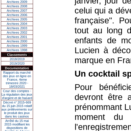
janvier, jour 
Archives 2009
Archives 2008
celui qui a dév
Archives 2007
Archives 2006
française". Po
Archives 2005
Archives 2004
tout au long d
Archives 2003
Archives 2002
Archives 2001
enfants de m
Archives 2000
Archives 1999
Lucien à décou
Archives 1998
Classements
marque en Fran
2018/2019
2019/2020
Documentation
Un cocktail sp
Rapport du marché
des jeux en ligne en
France, 4eme
trimestre 2020 -
Pour bénéfici
18/03/2021
Cour des comptes -
devront être 
La régulation des jeux
d’argent et de hasard
Décret n° 2015-669
prénommant Lu
du 15 juin 2015 relatif
aux prélèvements sur
le produit des jeux
moment du s
dans les casinos
Arrêté du 15 mai
l'enregistremen
2015 modifiant les
dispositions de