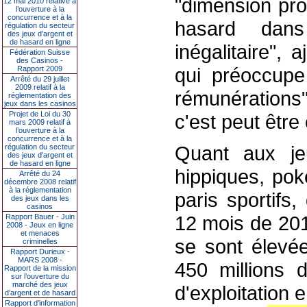
"dimension pro
12 mai 2010 relative à
l’ouverture à la
concurrence et à la
hasard dans
régulation du secteur
des jeux d’argent et
de hasard en ligne
inégalitaire", 
Fédération Suisse
des Casinos -
qui préoccupe 
Rapport 2009
Arrêté du 29 juillet
2009 relatif à la
rémunérations"
réglementation des
jeux dans les casinos
Projet de Loi du 30
c'est peut être
mars 2009 relatif à
l’ouverture à la
concurrence et à la
Quant aux j
régulation du secteur
des jeux d’argent et
de hasard en ligne
hippiques, poke
Arrêté du 24
décembre 2008 relatif
à la réglementation
paris sportifs,
des jeux dans les
casinos
12 mois de 2011
Rapport Bauer - Juin
2008 - Jeux en ligne
et menaces
se sont élevée
criminelles
Rapport Durieux -
MARS 2008 -
450 millions 
Rapport de la mission
sur l’ouverture du
marché des jeux
d'exploitation
d’argent et de hasard
Rapport d'information