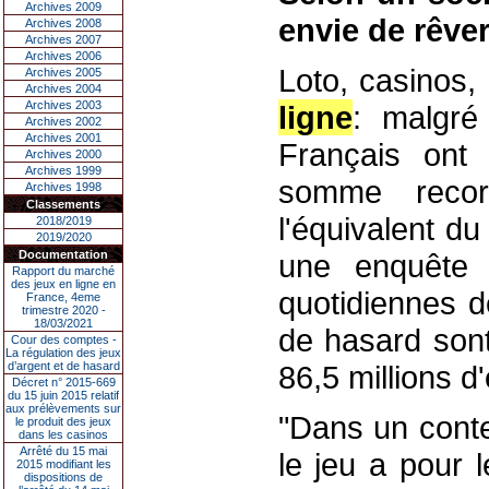
Archives 2009
envie de rêver
Archives 2008
Archives 2007
Archives 2006
Loto, casinos,
Archives 2005
Archives 2004
Archives 2003
ligne
: malgré
Archives 2002
Archives 2001
Français ont
Archives 2000
Archives 1999
somme recor
Archives 1998
Classements
l'équivalent d
2018/2019
2019/2020
Documentation
une enquête 
Rapport du marché
des jeux en ligne en
quotidiennes d
France, 4eme
trimestre 2020 -
18/03/2021
de hasard son
Cour des comptes -
La régulation des jeux
d’argent et de hasard
86,5 millions d
Décret n° 2015-669
du 15 juin 2015 relatif
aux prélèvements sur
"Dans un conte
le produit des jeux
dans les casinos
Arrêté du 15 mai
le jeu a pour 
2015 modifiant les
dispositions de