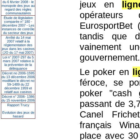
jeux en
lign
du 6 février 2008 - le
monopole des jeux au
regard des règles
opérateurs
communautaires
Étude de législation
comparée n° 180 -
EurosportBet (
décembre 2007 - Les
instances de contrôle
du secteur des jeux
tandis que d'
Arrêté du 14 mai
2007 relatif à la
vainement un
réglementation des
jeux dans les casinos
(JO du 17 mai 2007)
gouvernement.
Loi n° 2007-297 du 5
mars 2007 relative à
la prévention de la
délinquance
Le poker en
l
Décret no 2006-1595
du 13 décembre 2006
féroce, se po
modifiant le décret no
59-1489 du 22
décembre 1959 et
poker "cash 
relatif aux casinos
Décret n° 2006- 1386
du 15 novembre 2006
passant de 3,7 
Rapport Trucy
Canel Frichet
Evolution des jeux de
hasard
français Win
place avec 30