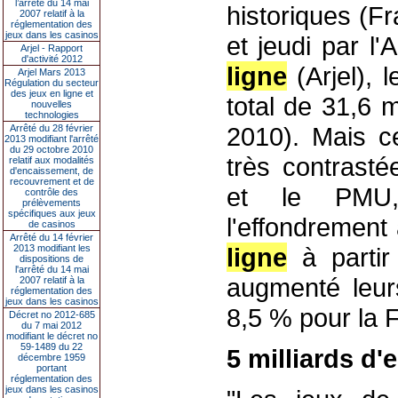
l’arrêté du 14 mai
historiques (F
2007 relatif à la
réglementation des
jeux dans les casinos
et jeudi par l'
Arjel - Rapport
d'activité 2012
ligne
(Arjel), 
Arjel Mars 2013
Régulation du secteur
des jeux en ligne et
total de 31,6 m
nouvelles
technologies
2010). Mais ce
Arrêté du 28 février
2013 modifiant l'arrêté
du 29 octobre 2010
très contrast
relatif aux modalités
d'encaissement, de
recouvrement et de
et le PMU,
contrôle des
prélèvements
spécifiques aux jeux
l'effondrement
de casinos
Arrêté du 14 février
2013 modifiant les
ligne
à partir
dispositions de
l'arrêté du 14 mai
augmenté leurs
2007 relatif à la
réglementation des
jeux dans les casinos
8,5 % pour la 
Décret no 2012-685
du 7 mai 2012
modifiant le décret no
59-1489 du 22
5 milliards d'
décembre 1959
portant
réglementation des
jeux dans les casinos