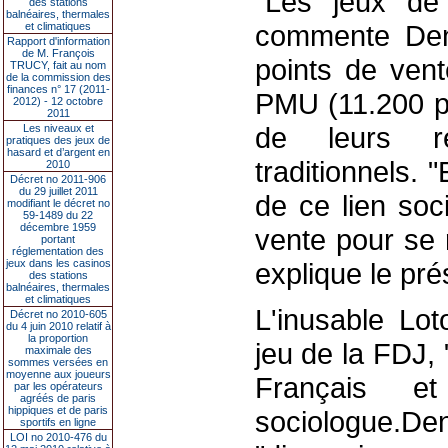
"Les jeux de 
des stations
balnéaires, thermales
commente Deni
et climatiques
Rapport d'information
de M. François
points de ven
TRUCY, fait au nom
de la commission des
finances n° 17 (2011-
PMU (11.200 poi
2012) - 12 octobre
2011
de leurs r
Les niveaux et
pratiques des jeux de
hasard et d’argent en
traditionnels. 
2010
Décret no 2011-906
du 29 juillet 2011
de ce lien soc
modifiant le décret no
59-1489 du 22
décembre 1959
vente pour se 
portant
réglementation des
jeux dans les casinos
explique le pré
des stations
balnéaires, thermales
et climatiques
L'inusable Lo
Décret no 2010-605
du 4 juin 2010 relatif à
la proportion
jeu de la FDJ, 
maximale des
sommes versées en
moyenne aux joueurs
Français e
par les opérateurs
agréés de paris
hippiques et de paris
sociologue.De
sportifs en ligne
LOI no 2010-476 du