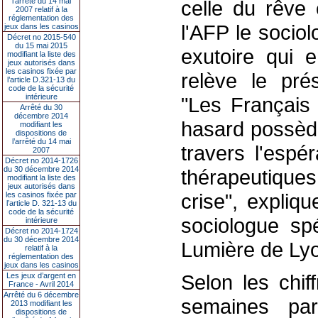
l’arrêté du 14 mai
celle du rêve 
2007 relatif à la
réglementation des
l'AFP le socio
jeux dans les casinos
Décret no 2015-540
du 15 mai 2015
exutoire qui e
modifiant la liste des
jeux autorisés dans
les casinos fixée par
relève le prés
l’article D.321-13 du
code de la sécurité
intérieure
"Les Français 
Arrêté du 30
décembre 2014
hasard possède
modifiant les
dispositions de
l’arrêté du 14 mai
travers l'espé
2007
Décret no 2014-1726
du 30 décembre 2014
thérapeutique
modifiant la liste des
jeux autorisés dans
crise", expliq
les casinos fixée par
l’article D. 321-13 du
code de la sécurité
sociologue spé
intérieure
Décret no 2014-1724
du 30 décembre 2014
Lumière de Ly
relatif à la
réglementation des
jeux dans les casinos
Selon les chi
Les jeux d’argent en
France - Avril 2014
Arrêté du 6 décembre
semaines par
2013 modifiant les
dispositions de