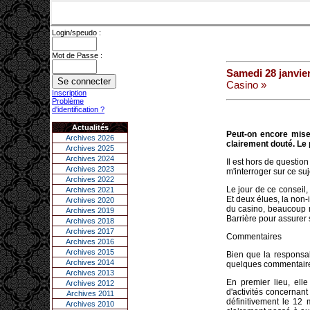
Login/speudo :
Mot de Passe :
Samedi 28 janvie
Casino »
Inscription
Problème
d'identification ?
Actualités
Peut-on encore mise
Archives 2026
clairement douté. Le p
Archives 2025
Archives 2024
Il est hors de questio
Archives 2023
m'interroger sur ce suj
Archives 2022
Le jour de ce conseil,
Archives 2021
Et deux élues, la non-i
Archives 2020
du casino, beaucoup m
Archives 2019
Barrière pour assurer 
Archives 2018
Archives 2017
Commentaires
Archives 2016
Archives 2015
Bien que la responsab
Archives 2014
quelques commentaire
Archives 2013
En premier lieu, ell
Archives 2012
d'activités concernant
Archives 2011
définitivement le 12 
Archives 2010