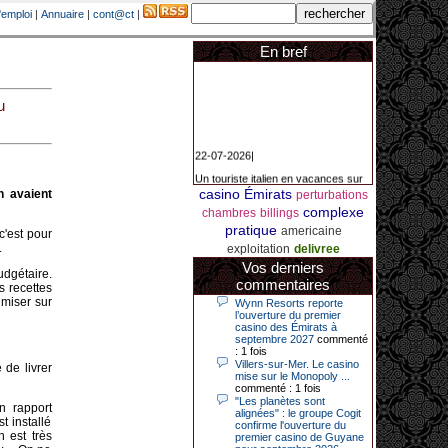
'emploi
|
Annuaire
|
cont@ct
|
En bref
u
22-07-2026|
Un touriste italien en vacances sur
la Côte d’Azur a remporté un
casino Émirats
n avaient
perturbations
jackpot exceptionnel de 84.631
euros dans la nuit de samedi à
complexe
chambres
billings
dimanche au Casino Barrière Le
pratique
americaine
Croisette à Cannes. Il s’agit d’un
c'est pour
nouveau record de gains de l’année
.
exploitation
delivree
2026 pour cet établissement.
Vos derniers
udgétaire.
commentaires
s recettes
 miser sur
Wynn Resorts reporte
l’ouverture du premier
14-04-2026|
casino des Émirats à
Dimanche 12 avril 2026, cette date
septembre 2027
commenté
restera gravée dans la mémoire de
: 1 fois
ce joueur du casino de Saint-Quay-
Villers-sur-Mer. Le casino
de livrer
Portrieux (Côtes-d’Armor).
mise sur le Monopoly ...
commenté : 1 fois
Ce quinquagénaire, habitant Plouha
"Les planètes sont
n rapport
mais souhaitant garder l’anonymat,
alignées" : le groupe Cogit
t installé
a eu l’énorme surprise de décrocher
confirme l'ouverture du
un jackpot record de 82 426 €.
n est très
premier casino de Guyane