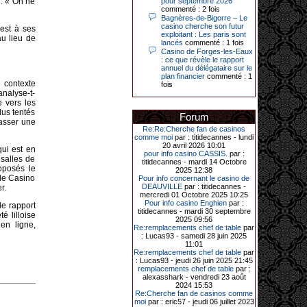
 : « On ne
pour septembre 2026
Le plus gros gain gagné depuis plus
commenté : 2 fois
de 20 ans dans l’établissement.
Bagnères-de-Bigorre – Le
casino cherche son futur
 est à ses
exploitant : Les paris sont
au lieu de
lancés
commenté : 1 fois
Casino de Forges-les-Eaux
31-03-2026|
: ce que révèle le rapport
annuel du délégataire sur le
Série de jackpots au casino JOA de
plan financier
commenté : 1
Gujan-Mestras : ce mois de mars a
n contexte
fois
été fructueux pour quelques
analyse-t-
joueurs. D’abord avec 44 207 euros
e vers les
remportés le dimanche 22 mars sur
une machine à sous pour une mise
lus tentés
Forum
initiale de 5,28 €. Puis quelques
passer une
jours plus tard, le vendredi 27 mars,
Re:Re:Cherche fan de casinos
un joueur a décroché 12 086 euros
comme moi
par : titidecannes - lundi
sur une autre machine à sous.
20 avril 2026 10:01
qui est en
pour info casino CASSIS.
par :
salles de
Enfin, troisième et dernier jackpot,
titidecannes - mardi 14 Octobre
oposés le
record cette fois-ci, le samedi 28
2025 12:38
mars dernier. Quelque 111 322
 le Casino
Pour info concernant le casino de
euros ont été remportés sur la table
DEAUVILLE
par : titidecannes -
r.
d’Ultimate Texas Hold’em Poker,
mercredi 01 Octobre 2025 10:25
grâce à une mise de 5 euros sur la
Pour info casino Enghien
par :
le rapport
case bonus et une quinte flush
titidecannes - mardi 30 septembre
é lilloise
royale. Ces gains ont été annoncés
2025 09:56
en ligne,
dans un communiqué diffusé par le
Re:remplacements chef de table
par
casino ce lundi 30 mars en soirée.
: Lucas93 - samedi 28 juin 2025
11:01
Re:remplacements chef de table
par
: Lucas93 - jeudi 26 juin 2025 21:45
remplacements chef de table
par :
11-01-2026|
alexasshark - vendredi 23 août
2024 15:53
Dimanche 11 janvier, en soirée, une
Re:Cherche fan de casinos comme
cliente retraitée de 78 ans, habitant
moi
par : eric57 - jeudi 06 juillet 2023
Trémuson, a eu l’énorme surprise