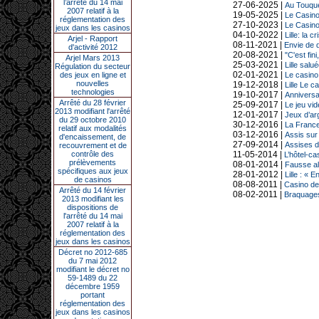
l’arrêté du 14 mai
27-06-2025 |
Au Touque
2007 relatif à la
19-05-2025 |
Le Casino 
réglementation des
27-10-2023 |
Le Casino 
jeux dans les casinos
04-10-2022 |
Lille: la 
Arjel - Rapport
08-11-2021 |
Envie de d
d'activité 2012
20-08-2021 |
"C'est fin
Arjel Mars 2013
25-03-2021 |
Lille salu
Régulation du secteur
02-01-2021 |
des jeux en ligne et
Le casino 
nouvelles
19-12-2018 |
Lille Le c
technologies
19-10-2017 |
Anniversai
Arrêté du 28 février
25-09-2017 |
Le jeu vid
2013 modifiant l'arrêté
12-01-2017 |
Jeux d’arg
du 29 octobre 2010
30-12-2016 |
La France
relatif aux modalités
03-12-2016 |
Assis sur 
d'encaissement, de
27-09-2014 |
Assises d
recouvrement et de
contrôle des
11-05-2014 |
L’hôtel-ca
prélèvements
08-01-2014 |
Fausse al
spécifiques aux jeux
28-01-2012 |
Lille : « 
de casinos
08-08-2011 |
Casino de 
Arrêté du 14 février
08-02-2011 |
Braquages 
2013 modifiant les
dispositions de
l'arrêté du 14 mai
2007 relatif à la
réglementation des
jeux dans les casinos
Décret no 2012-685
du 7 mai 2012
modifiant le décret no
59-1489 du 22
décembre 1959
portant
réglementation des
jeux dans les casinos