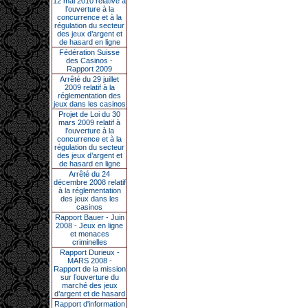
12 mai 2010 relative à
l’ouverture à la
concurrence et à la
régulation du secteur
des jeux d’argent et
de hasard en ligne
Fédération Suisse
des Casinos -
Rapport 2009
Arrêté du 29 juillet
2009 relatif à la
réglementation des
jeux dans les casinos
Projet de Loi du 30
mars 2009 relatif à
l’ouverture à la
concurrence et à la
régulation du secteur
des jeux d’argent et
de hasard en ligne
Arrêté du 24
décembre 2008 relatif
à la réglementation
des jeux dans les
casinos
Rapport Bauer - Juin
2008 - Jeux en ligne
et menaces
criminelles
Rapport Durieux -
MARS 2008 -
Rapport de la mission
sur l’ouverture du
marché des jeux
d’argent et de hasard
Rapport d'information