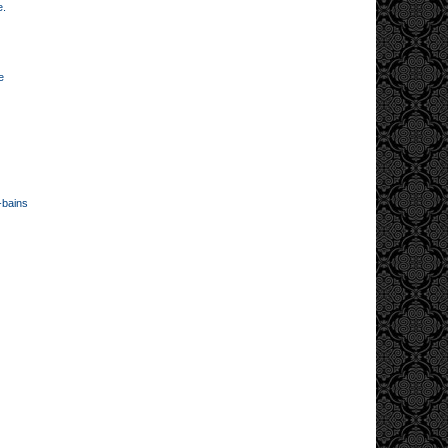
e.
e
-bains