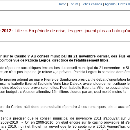
Home
|
Forum
|
Fiches casinos
|
Agenda
|
Offres d
r 2012
: Lille : « En période de crise, les gens jouent plus au Loto qu'a
r sur le Casino ? Au conseil municipal du 21 novembre dernier, des élus e
oint de vue de Patricia Legros, directrice de l'établissement lillois.
n de répondre aux critiques émises lors du conseil municipal du 21 novembre : « Si 
et, ce n'est pas la peine, je refuse », a prévenu Patricia Legros la semaine dernière
 le premier adjoint au maire Pierre de Saintignon présidait le débat d'orientation b
nscrite Isabelle Baert et l'adjointe Verte Lise Daleux, avaient lourdement critiqué le
oins élevées que prévu selon elles. Pour Isabelle Baert, la Ville ne pouvait plus
son budget : « Vous en attendiez 15 millions d'euros par an, c'est moitié moins ! »
le du Casino n'ait donc pas souhaité répondre à ces remarques, elle a accepté 
s...
e tient à préciser que le conseil municipal de novembre 2011 s'appuyait sur u
 2009-2010 : « Or, en 2009-2010, on était encore sur le casino provisoire (il s'es
mars 2010, ndlr) et l'hôtel n'a ouvert que le 30 septembre 2010. Aujourd'hui, o