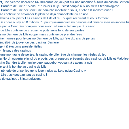
t, une picarde décroche 64 700 euros de jackpot sur une machine à sous du casino Barrièr
Barrière de Lille a 15 ans : "L'univers du jeu s'est adapté aux nouvelles technologies"
Barrière de Lille accueille une nouvelle machine à sous, et elle est monstrueuse !
crise continue de savonner la planche déjà chancelante du casino
evenir croupier ? Les casinos de Lille et du Touquet recrutent et vous forment !
i, le coffre où il y a 50 millions !" : pourquoi arnaquer les casinos est devenu mission impossibl
ée par la Cour des comptes pour avoir fait sauter la banque du casino
de Lille continue de creuser le puits sans fond de ses pertes
asino Barrière de Lille écope, mais continue de prendre l’eau
re morose pour le casino Barrière de Lille, qui fête dix ans de pertes
éo, élixir de jouvence des casinos Barrière
ent & élections présidentielles
 : le pays des casinos
une montagne de pertes, le casino de Lille rêve de changer les règles du jeu
u Nord : ouverture lundi du procès des braqueurs présumés des casinos de Lille et Malo-les
sino Barrière à Lille : un luxueux paquebot voguant à travers la nuit
erte à la bombe au casino de Lille
En période de crise, les gens jouent plus au Loto qu'au Casino »
Lille : jackpot gagnant au casino !
de casinos : 8 interpellations