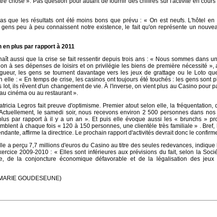
re chose ». Pas question pour autant de fournir des chiffres sur l'activité en cours
pas que les résultats ont été moins bons que prévu : « On est neufs. L'hôtel en
es gens peu à peu connaissent notre existence, le fait qu'on représente un nouve
 en plus par rapport à 2011
naît aussi que la crise se fait ressentir depuis trois ans : « Nous sommes dans u
tion à ses dépenses de loisirs et on privilégie les biens de première nécessité », 
igueur, les gens se tournent davantage vers les jeux de grattage ou le Loto qu
elle : « En temps de crise, les casinos ont toujours été touchés : les gens sont p
os lot, ils rêvent d'un changement de vie. À l'inverse, on vient plus au Casino pour 
 au cinéma ou au restaurant ».
tricia Legros fait preuve d'optimisme. Premier atout selon elle, la fréquentation, 
 Actuellement, le samedi soir, nous recevons environ 2 500 personnes dans nos 
lus par rapport à il y a un an ». Et puis elle évoque aussi les « brunchs » pr
blent à chaque fois « 120 à 150 personnes, une clientèle très familiale » . Bref,
dante, affirme la directrice. Le prochain rapport d'activités devrait donc le confirme
ille a perçu 7,7 millions d'euros du Casino au titre des seules redevances, indique 
xercice 2009-2010 : « Elles sont inférieures aux prévisions du fait, selon la Sociét
que, de la conjoncture économique défavorable et de la légalisation des jeux 
.fr/MARIE GOUDESEUNE)