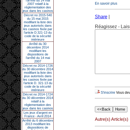
l’arrêté du 14 mai
En savoir plus
2007 relatif à la
réglementation des
jeux dans les casinos
Décret no 2015-540
Share
|
du 15 mai 2015
modifiant la liste des
jeux autorisés dans
Réagissez - Lais
les casinos fixée par
l’article D.321-13 du
code de la sécurité
intérieure
Arrêté du 30
décembre 2014
modifiant les
dispositions de
l’arrêté du 14 mai
2007
Décret no 2014-1726
du 30 décembre 2014
modifiant la liste des
jeux autorisés dans
les casinos fixée par
l’article D. 321-13 du
code de la sécurité
intérieure
S'inscrire
Vous deve
Décret no 2014-1724
du 30 décembre 2014
relatif à la
réglementation des
jeux dans les casinos
Les jeux d’argent en
France - Avril 2014
Autre(s) Article(s)
Arrêté du 6 décembre
2013 modifiant les
dispositions de