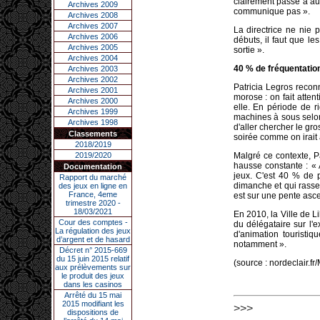
clairement passé à aut
Archives 2009
communique pas ».
Archives 2008
Archives 2007
La directrice ne nie 
Archives 2006
débuts, il faut que l
Archives 2005
sortie ».
Archives 2004
40 % de fréquentation
Archives 2003
Archives 2002
Patricia Legros recon
Archives 2001
morose : on fait atten
Archives 2000
elle. En période de r
Archives 1999
machines à sous selon 
Archives 1998
d'aller chercher le gr
Classements
soirée comme on irait
2018/2019
2019/2020
Malgré ce contexte, Pa
hausse constante : «
Documentation
jeux. C'est 40 % de p
Rapport du marché
dimanche et qui rassem
des jeux en ligne en
France, 4eme
est sur une pente ascen
trimestre 2020 -
18/03/2021
En 2010, la Ville de L
Cour des comptes -
du délégataire sur l'e
La régulation des jeux
d'animation touristi
d’argent et de hasard
notamment ».
Décret n° 2015-669
du 15 juin 2015 relatif
(source : nordeclair
aux prélèvements sur
le produit des jeux
dans les casinos
Arrêté du 15 mai
2015 modifiant les
>>>
dispositions de