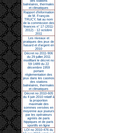
des stations
balnéaires, thermales
et climatiques
Rapport d'information
de M. François
TRUCY, fait au nom
de la commission des
finances n° 17 (2011-
2012) - 12 octobre
2011
Les niveaux et
pratiques des jeux de
hasard et d’argent en
2010
Décret no 2011-906
du 29 juillet 2011
modifiant le décret no
59-1489 du 22
décembre 1959
portant
réglementation des
jeux dans les casinos
des stations
balnéaires, thermales
et climatiques
Décret no 2010-605
du 4 juin 2010 relatif à
la proportion
maximale des
sommes versées en
moyenne aux joueurs
par les opérateurs
agréés de paris
hippiques et de paris
sportifs en ligne
LOI no 2010-476 du