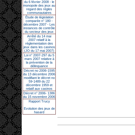
du 6 février 2008 - le
monopole des jeux au
regard des règles
communautaires
Étude de législation
comparée n° 180 -
décembre 2007 - Les
instances de contrôle
du secteur des jeux
Arrêté du 14 mai
2007 relatif à la
réglementation des
jeux dans les casinos
(JO du 17 mai 2007)
Loi n° 2007-297 du 5
mars 2007 relative à
la prévention de la
délinquance
Décret no 2006-1595
du 13 décembre 2006
modifiant le décret no
59-1489 du 22
décembre 1959 et
relatif aux casinos
Décret n° 2006- 1386
du 15 novembre 2006
Rapport Trucy
Evolution des jeux de
hasard