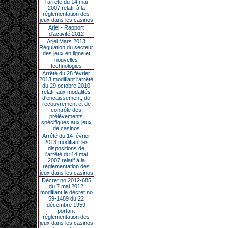
l’arrêté du 14 mai
2007 relatif à la
réglementation des
jeux dans les casinos
Arjel - Rapport
d'activité 2012
Arjel Mars 2013
Régulation du secteur
des jeux en ligne et
nouvelles
technologies
Arrêté du 28 février
2013 modifiant l'arrêté
du 29 octobre 2010
relatif aux modalités
d'encaissement, de
recouvrement et de
contrôle des
prélèvements
spécifiques aux jeux
de casinos
Arrêté du 14 février
2013 modifiant les
dispositions de
l'arrêté du 14 mai
2007 relatif à la
réglementation des
jeux dans les casinos
Décret no 2012-685
du 7 mai 2012
modifiant le décret no
59-1489 du 22
décembre 1959
portant
réglementation des
jeux dans les casinos