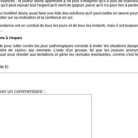
croyances : le joueur devra apprendre à ne plus s'imaginer qu'il a plus de chance
'il peut rejouer tout l'argent qu'il vient de gagner, parce qu'il n'a plus rien à perdre
ur invétéré devra aussi faire une liste des solutions qu'il peut mettre en œuvre pou
ller sur sa motivation et la confiance en soi.
endance est un combat de tous les jours et de tous les instants, mais il est toujour
..
ons à risques
 pour lutter contre les jeux pathologiques consiste à éviter les situations dang
rdire de casino, par exemple. L'aide d'un groupe, tel que les joueurs anony
use pour résister aux tentations et gérer les rechutes éventuelles, comme c'est l
te.fr)
ser un commentaire :