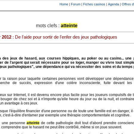
Home
|
Forum
|
Fiches casinos
|
Agenda
|
Offres d
mots clefs :
atteinte
r 2012
: De l'aide pour sortir de l'enfer des jeux pathologiques
à des jeux de hasard, aux courses hippiques, au poker ou au casino... une
de l'argent qui serait nécessaire pour se loger, manger ou vivre tout simpl
 "jeux pathologiques", une dépendance qui va nécessiter des soins et du temps 
avoir la raison pour laquelle certaines personnes vont développer une dépendanc
herche de succès, expression d'une colère inconsciente, fuite devant les
jeux sur Internet, il est devenu encore plus facile pour les joueurs compulsifs de 
 bouger de chez soi et à n'importe qu'elle heure du jour ou de la nuit, et contrai
cun avantage à ces jeux.
orsque l'équilibre financier d'une personne ou de toute une famille est en danger, il
, c'est-à-dire d'entamer par exemple une thérapie comportementale et cognitive.
 : une personne
atteinte
de cette pathologie doit tout d'abord prendre conscien
a comprendre que le hasard ne peut être contrôlé, même si on joue souvent.