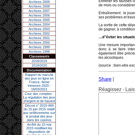
Éliminer les fausses 
Archives 2009
de mois ou considérer qu
Archives 2008
Archives 2007
Entraînement : le joue
Archives 2006
ses problèmes et travai
Archives 2005
Archives 2004
La sortie de cette dép
Archives 2003
de gagner, à condition.
Archives 2002
…d''éviter les situati
Archives 2001
Archives 2000
Une mesure importante
Archives 1999
donc à se faire inte
Archives 1998
également être précie
Classements
les alcooliques.
2018/2019
(source : bien-etre.exci
2019/2020
Documentation
Rapport du marché
des jeux en ligne en
Share
|
France, 4eme
trimestre 2020 -
Réagissez - Lais
18/03/2021
Cour des comptes -
La régulation des jeux
d’argent et de hasard
Décret n° 2015-669
du 15 juin 2015 relatif
aux prélèvements sur
le produit des jeux
dans les casinos
Arrêté du 15 mai
2015 modifiant les
dispositions de