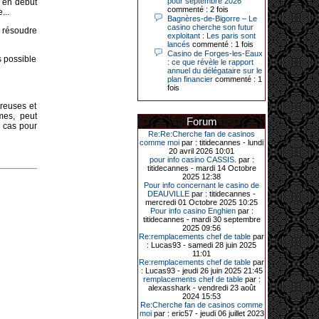
pour septembre 2026
s en début
Le plus gros gain gagné depuis plus
commenté : 2 fois
...
de 20 ans dans l’établissement.
Bagnères-de-Bigorre – Le
casino cherche son futur
r résoudre
exploitant : Les paris sont
lancés
commenté : 1 fois
Casino de Forges-les-Eaux
31-03-2026|
s possible
: ce que révèle le rapport
annuel du délégataire sur le
Série de jackpots au casino JOA de
plan financier
commenté : 1
Gujan-Mestras : ce mois de mars a
fois
été fructueux pour quelques
joueurs. D’abord avec 44 207 euros
ereuses et
remportés le dimanche 22 mars sur
une machine à sous pour une mise
mes, peut
Forum
initiale de 5,28 €. Puis quelques
e cas pour
jours plus tard, le vendredi 27 mars,
Re:Re:Cherche fan de casinos
un joueur a décroché 12 086 euros
comme moi
par : titidecannes - lundi
sur une autre machine à sous.
20 avril 2026 10:01
pour info casino CASSIS.
par :
Enfin, troisième et dernier jackpot,
titidecannes - mardi 14 Octobre
record cette fois-ci, le samedi 28
2025 12:38
mars dernier. Quelque 111 322
Pour info concernant le casino de
euros ont été remportés sur la table
DEAUVILLE
par : titidecannes -
d’Ultimate Texas Hold’em Poker,
mercredi 01 Octobre 2025 10:25
grâce à une mise de 5 euros sur la
Pour info casino Enghien
par :
case bonus et une quinte flush
titidecannes - mardi 30 septembre
royale. Ces gains ont été annoncés
2025 09:56
dans un communiqué diffusé par le
Re:remplacements chef de table
par
casino ce lundi 30 mars en soirée.
: Lucas93 - samedi 28 juin 2025
11:01
Re:remplacements chef de table
par
: Lucas93 - jeudi 26 juin 2025 21:45
remplacements chef de table
par :
11-01-2026|
alexasshark - vendredi 23 août
2024 15:53
Dimanche 11 janvier, en soirée, une
Re:Cherche fan de casinos comme
cliente retraitée de 78 ans, habitant
moi
par : eric57 - jeudi 06 juillet 2023
Trémuson, a eu l’énorme surprise