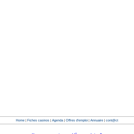
Home
|
Fiches casinos
|
Agenda
|
Offres d'emploi
|
Annuaire
|
cont@ct