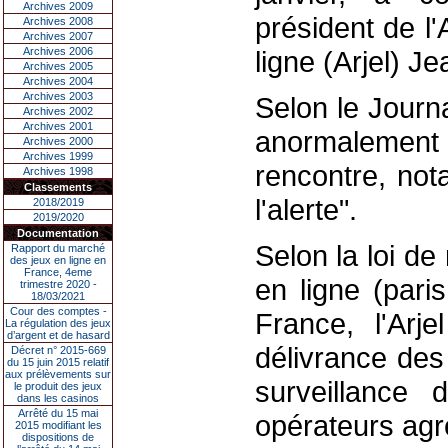
Archives 2009
président de l'
Archives 2008
Archives 2007
Archives 2006
ligne (Arjel) Je
Archives 2005
Archives 2004
Archives 2003
Selon le Journ
Archives 2002
Archives 2001
anormalement 
Archives 2000
Archives 1999
rencontre, not
Archives 1998
Classements
l'alerte".
2018/2019
2019/2020
Documentation
Selon la loi de
Rapport du marché
des jeux en ligne en
France, 4eme
en ligne (pari
trimestre 2020 -
18/03/2021
Cour des comptes -
France, l'Arj
La régulation des jeux
d’argent et de hasard
délivrance des
Décret n° 2015-669
du 15 juin 2015 relatif
aux prélèvements sur
surveillance 
le produit des jeux
dans les casinos
Arrêté du 15 mai
opérateurs agr
2015 modifiant les
dispositions de