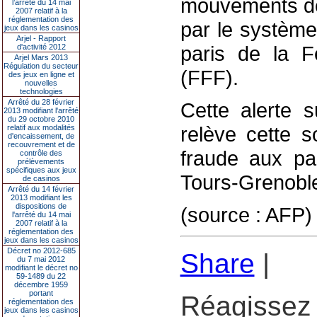
mouvements de
l’arrêté du 14 mai
2007 relatif à la
réglementation des
par le système
jeux dans les casinos
Arjel - Rapport
paris de la F
d'activité 2012
Arjel Mars 2013
Régulation du secteur
(FFF).
des jeux en ligne et
nouvelles
technologies
Arrêté du 28 février
Cette alerte s
2013 modifiant l'arrêté
du 29 octobre 2010
relève cette s
relatif aux modalités
d'encaissement, de
recouvrement et de
fraude aux pa
contrôle des
prélèvements
spécifiques aux jeux
Tours-Grenoble 
de casinos
Arrêté du 14 février
2013 modifiant les
dispositions de
(source : AFP)
l'arrêté du 14 mai
2007 relatif à la
réglementation des
jeux dans les casinos
Décret no 2012-685
Share
|
du 7 mai 2012
modifiant le décret no
59-1489 du 22
décembre 1959
portant
Réagissez 
réglementation des
jeux dans les casinos