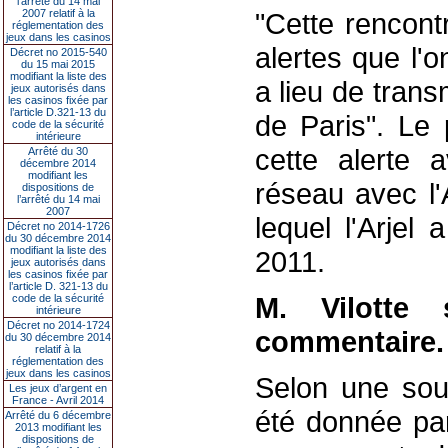
l’arrêté du 14 mai
2007 relatif à la
"Cette rencontr
réglementation des
jeux dans les casinos
alertes que l'o
Décret no 2015-540
du 15 mai 2015
modifiant la liste des
a lieu de tran
jeux autorisés dans
les casinos fixée par
l’article D.321-13 du
de Paris". Le 
code de la sécurité
intérieure
cette alerte a
Arrêté du 30
décembre 2014
modifiant les
réseau avec l'
dispositions de
l’arrêté du 14 mai
2007
lequel l'Arjel
Décret no 2014-1726
du 30 décembre 2014
modifiant la liste des
2011.
jeux autorisés dans
les casinos fixée par
l’article D. 321-13 du
M. Vilotte 
code de la sécurité
intérieure
Décret no 2014-1724
commentaire.
du 30 décembre 2014
relatif à la
réglementation des
jeux dans les casinos
Selon une sour
Les jeux d’argent en
France - Avril 2014
été donnée pa
Arrêté du 6 décembre
2013 modifiant les
dispositions de