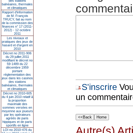
des stations
commentair
balnéaires, thermales
et climatiques
Rapport d'information
de M. François
TRUCY, fait au nom
de la commission des
finances n° 17 (2011-
2012) - 12 octobre
2011
Les niveaux et
pratiques des jeux de
hasard et d’argent en
2010
Décret no 2011-906
du 29 juillet 2011
modifiant le décret no
59-1489 du 22
décembre 1959
portant
réglementation des
jeux dans les casinos
des stations
S'inscrire
Vous
balnéaires, thermales
et climatiques
Décret no 2010-605
un commentair
du 4 juin 2010 relatif à
la proportion
maximale des
sommes versées en
moyenne aux joueurs
par les opérateurs
agréés de paris
hippiques et de paris
sportifs en ligne
Autre(s) Art
LOI no 2010-476 du