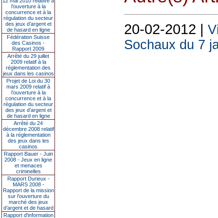
12 mai 2010 relative à
l’ouverture à la
concurrence et à la
régulation du secteur
des jeux d’argent et
20-02-2012 |
V
de hasard en ligne
Fédération Suisse
Sochaux du 7 j
des Casinos -
Rapport 2009
Arrêté du 29 juillet
2009 relatif à la
réglementation des
jeux dans les casinos
Projet de Loi du 30
mars 2009 relatif à
l’ouverture à la
concurrence et à la
régulation du secteur
des jeux d’argent et
de hasard en ligne
Arrêté du 24
décembre 2008 relatif
à la réglementation
des jeux dans les
casinos
Rapport Bauer - Juin
2008 - Jeux en ligne
et menaces
criminelles
Rapport Durieux -
MARS 2008 -
Rapport de la mission
sur l’ouverture du
marché des jeux
d’argent et de hasard
Rapport d'information