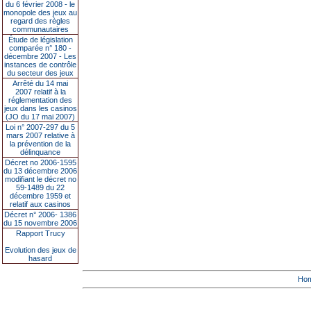
du 6 février 2008 - le
monopole des jeux au
regard des règles
communautaires
Étude de législation
comparée n° 180 -
décembre 2007 - Les
instances de contrôle
du secteur des jeux
Arrêté du 14 mai
2007 relatif à la
réglementation des
jeux dans les casinos
(JO du 17 mai 2007)
Loi n° 2007-297 du 5
mars 2007 relative à
la prévention de la
délinquance
Décret no 2006-1595
du 13 décembre 2006
modifiant le décret no
59-1489 du 22
décembre 1959 et
relatif aux casinos
Décret n° 2006- 1386
du 15 novembre 2006
Rapport Trucy
Evolution des jeux de
hasard
Ho