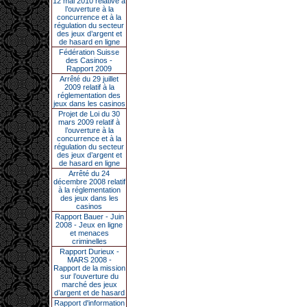
12 mai 2010 relative à
l’ouverture à la
concurrence et à la
régulation du secteur
des jeux d’argent et
de hasard en ligne
Fédération Suisse
des Casinos -
Rapport 2009
Arrêté du 29 juillet
2009 relatif à la
réglementation des
jeux dans les casinos
Projet de Loi du 30
mars 2009 relatif à
l’ouverture à la
concurrence et à la
régulation du secteur
des jeux d’argent et
de hasard en ligne
Arrêté du 24
décembre 2008 relatif
à la réglementation
des jeux dans les
casinos
Rapport Bauer - Juin
2008 - Jeux en ligne
et menaces
criminelles
Rapport Durieux -
MARS 2008 -
Rapport de la mission
sur l’ouverture du
marché des jeux
d’argent et de hasard
Rapport d'information