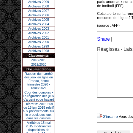
paris anormaux sur ce
Archives 2009
de football (FFF).
Archives 2008
Archives 2007
Cette alerte sur la re
Archives 2006
rencontre de Ligue 2 T
Archives 2005
Archives 2004
(source : AFP)
Archives 2003
Archives 2002
Archives 2001
Share
|
Archives 2000
Archives 1999
Réagissez - Lais
Archives 1998
Classements
2018/2019
2019/2020
Documentation
Rapport du marché
des jeux en ligne en
France, 4eme
trimestre 2020 -
18/03/2021
Cour des comptes -
La régulation des jeux
d’argent et de hasard
Décret n° 2015-669
du 15 juin 2015 relatif
aux prélèvements sur
le produit des jeux
S'inscrire
Vous deve
dans les casinos
Arrêté du 15 mai
2015 modifiant les
dispositions de