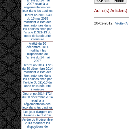
l’arrêté du 14 mai
2007 relatif à la
réglementation des
Autre(s) Article(s)
jeux dans les casinos
Décret no 2015-540
du 15 mai 2015
modifiant la liste des
20-02-2012 |
Vilotte (
jeux autorisés dans
les casinos fixée par
l’article D.321-13 du
code de la sécurité
intérieure
Arrêté du 30
décembre 2014
modifiant les
dispositions de
l’arrêté du 14 mai
2007
Décret no 2014-1726
du 30 décembre 2014
modifiant la liste des
jeux autorisés dans
les casinos fixée par
l’article D. 321-13 du
code de la sécurité
intérieure
Décret no 2014-1724
du 30 décembre 2014
relatif à la
réglementation des
jeux dans les casinos
Les jeux d’argent en
France - Avril 2014
Arrêté du 6 décembre
2013 modifiant les
dispositions de