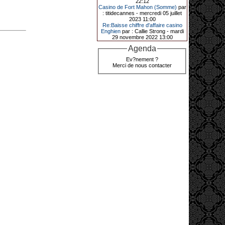
22:12
de décrocher un méga jackpot.
Casino de Fort Mahon (Somme)
par
: titidecannes - mercredi 05 juillet
Elle n’a misé que 88 centimes sur
2023 11:00
une machine à sous et a remporté
Re:Baisse chiffre d'affaire casino
4_ 239 €?!
Enghien
par : Callie Strong - mardi
29 novembre 2022 13:00
Agenda
10-01-2026|
Ev?nement ?
Merci de nous contacter
Au « Kasino » de Fréhel, une
vacancière a décroché le jackpot
en misant seulement 68
centimes. Elle remporte plus de
44 640 € grâce à la machine à
sous « Jin Ji Bao Xi ».
En ce début d’année 2026, le plus
gros jackpot du « Kasino » de
Fréhel a été décroché. Samedi 10
janvier en début de soirée,
l’heureuse gagnante, qui souhaite
garder l’anonymat, a remporté plus
de 44 640 € sur la machine à sous «
Jin Ji Bao Xi », installée en février
2025. La cliente, en vacances dans
la région, a misé 0,68 € avant de
remporter la somme. Un membre du
comité de direction, Flavie Jehan, lui
a remis le gain.