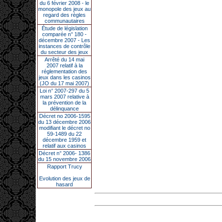
du 6 février 2008 - le
monopole des jeux au
regard des règles
communautaires
Étude de législation
comparée n° 180 -
décembre 2007 - Les
instances de contrôle
du secteur des jeux
Arrêté du 14 mai
2007 relatif à la
réglementation des
jeux dans les casinos
(JO du 17 mai 2007)
Loi n° 2007-297 du 5
mars 2007 relative à
la prévention de la
délinquance
Décret no 2006-1595
du 13 décembre 2006
modifiant le décret no
59-1489 du 22
décembre 1959 et
relatif aux casinos
Décret n° 2006- 1386
du 15 novembre 2006
Rapport Trucy
Evolution des jeux de
hasard