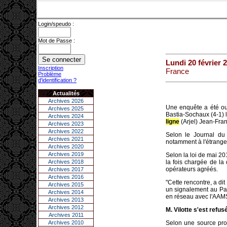
Login/speudo :
Mot de Passe :
Lundi 20 février 
Inscription
France
Problème
d'identification ?
Actualités
Archives 2026
Une enquête a été ou
Archives 2025
Bastia-Sochaux (4-1) l
Archives 2024
ligne
(Arjel) Jean-Franç
Archives 2023
Archives 2022
Selon le Journal du
Archives 2021
notamment à l'étranger,
Archives 2020
Archives 2019
Selon la loi de mai 20
Archives 2018
la fois chargée de la
opérateurs agréés.
Archives 2017
Archives 2016
"Cette rencontre, a dit 
Archives 2015
un signalement au Parqu
Archives 2014
en réseau avec l'AAMS",
Archives 2013
Archives 2012
M. Vilotte s'est refu
Archives 2011
Archives 2010
Selon une source pro