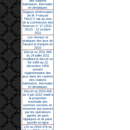
des stations
balnéaires, thermales
et climatiques
Rapport d'information
de M. François
TRUCY, fait au nom
de la commission des
finances n° 17 (2011-
2012) - 12 octobre
2011
Les niveaux et
pratiques des jeux de
hasard et d’argent en
2010
Décret no 2011-906
du 29 juillet 2011
modifiant le décret no
59-1489 du 22
décembre 1959
portant
réglementation des
jeux dans les casinos
des stations
balnéaires, thermales
et climatiques
Décret no 2010-605
du 4 juin 2010 relatif à
la proportion
maximale des
sommes versées en
moyenne aux joueurs
par les opérateurs
agréés de paris
hippiques et de paris
sportifs en ligne
LOI no 2010-476 du