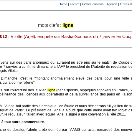
Home
|
Forum
|
Fiches casinos
|
Agenda
|
Offres d
mots clefs :
ligne
2012
: Vilotte (Arjel): enquête sur Bastia-Sochaux du 7 janvier en Cou
verte sur des paris anormaux qui auraient pu être pris sur le match de Coupe 
e 7 janvier, a confirmé dimanche à l'AFP le président de l'Autorité de régulation d
ois Vilotte.
 Dimanche, c'est le "montant anormalement élevé des paris pour une telle r
 qui a donné l'alerte".
10 sur l'ouverture des jeux en
ligne
(paris sportifs, hippiques et poker) en France, l'
 délivrance des licences aux opérateurs et de la surveillance des paris en liaiso
M. Vilotte, fait partie des alertes que l'on étudie et nous déciderons s'il y a lieu de 
et de Paris". Le président de l'Arjel a ajouté que cette alerte avait fait l'objet d'u
 le régulateur italien avec lequel l'Arjel a signé à une convention à l'été 2011.
sé à tout autre commentaire.
che du dossier, l'alerte a été donnée par l'AAMS qui avait remarqué des mouv