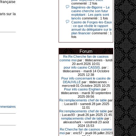
 française
Le plus gros gain gagné depuis plus
commenté : 2 fois
de 20 ans dans l’établissement.
Bagnères-de-Bigorre – Le
casino cherche son futur
ris sur la
exploitant : Les paris sont
lancés
commenté : 1 fois
Casino de Forges-les-Eaux
31-03-2026|
: ce que révèle le rapport
annuel du délégataire sur le
Série de jackpots au casino JOA de
plan financier
commenté : 1
Gujan-Mestras : ce mois de mars a
fois
été fructueux pour quelques
joueurs. D’abord avec 44 207 euros
remportés le dimanche 22 mars sur
une machine à sous pour une mise
Forum
initiale de 5,28 €. Puis quelques
jours plus tard, le vendredi 27 mars,
Re:Re:Cherche fan de casinos
un joueur a décroché 12 086 euros
comme moi
par : titidecannes - lundi
sur une autre machine à sous.
20 avril 2026 10:01
pour info casino CASSIS.
par :
Enfin, troisième et dernier jackpot,
titidecannes - mardi 14 Octobre
record cette fois-ci, le samedi 28
2025 12:38
mars dernier. Quelque 111 322
Pour info concernant le casino de
euros ont été remportés sur la table
DEAUVILLE
par : titidecannes -
d’Ultimate Texas Hold’em Poker,
mercredi 01 Octobre 2025 10:25
grâce à une mise de 5 euros sur la
Pour info casino Enghien
par :
case bonus et une quinte flush
titidecannes - mardi 30 septembre
royale. Ces gains ont été annoncés
2025 09:56
dans un communiqué diffusé par le
Re:remplacements chef de table
par
casino ce lundi 30 mars en soirée.
: Lucas93 - samedi 28 juin 2025
mmentaires
11:01
Re:remplacements chef de table
par
: Lucas93 - jeudi 26 juin 2025 21:45
remplacements chef de table
par :
11-01-2026|
alexasshark - vendredi 23 août
2024 15:53
Dimanche 11 janvier, en soirée, une
Re:Cherche fan de casinos comme
cliente retraitée de 78 ans, habitant
moi
par : eric57 - jeudi 06 juillet 2023
Trémuson, a eu l’énorme surprise