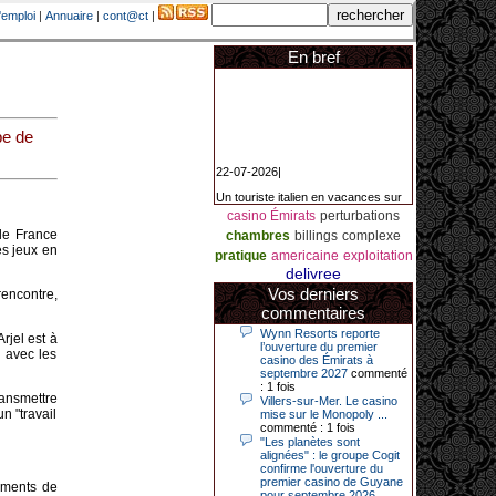
'emploi
|
Annuaire
|
cont@ct
|
En bref
pe de
22-07-2026|
Un touriste italien en vacances sur
la Côte d’Azur a remporté un
jackpot exceptionnel de 84.631
casino Émirats
perturbations
euros dans la nuit de samedi à
de France
chambres
billings
complexe
dimanche au Casino Barrière Le
es jeux en
Croisette à Cannes. Il s’agit d’un
pratique
americaine
exploitation
nouveau record de gains de l’année
delivree
2026 pour cet établissement.
Vos derniers
encontre,
commentaires
Wynn Resorts reporte
Arjel est à
14-04-2026|
l’ouverture du premier
n avec les
casino des Émirats à
Dimanche 12 avril 2026, cette date
septembre 2027
commenté
restera gravée dans la mémoire de
: 1 fois
transmettre
ce joueur du casino de Saint-Quay-
Villers-sur-Mer. Le casino
Portrieux (Côtes-d’Armor).
n "travail
mise sur le Monopoly ...
commenté : 1 fois
Ce quinquagénaire, habitant Plouha
"Les planètes sont
mais souhaitant garder l’anonymat,
alignées" : le groupe Cogit
a eu l’énorme surprise de décrocher
confirme l'ouverture du
un jackpot record de 82 426 €.
premier casino de Guyane
ements de
pour septembre 2026