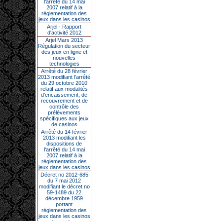
l’arrêté du 14 mai
2007 relatif à la
réglementation des
jeux dans les casinos
Arjel - Rapport
d'activité 2012
Arjel Mars 2013
Régulation du secteur
des jeux en ligne et
nouvelles
technologies
Arrêté du 28 février
2013 modifiant l'arrêté
du 29 octobre 2010
relatif aux modalités
d'encaissement, de
recouvrement et de
contrôle des
prélèvements
spécifiques aux jeux
de casinos
Arrêté du 14 février
2013 modifiant les
dispositions de
l'arrêté du 14 mai
2007 relatif à la
réglementation des
jeux dans les casinos
Décret no 2012-685
du 7 mai 2012
modifiant le décret no
59-1489 du 22
décembre 1959
portant
réglementation des
jeux dans les casinos