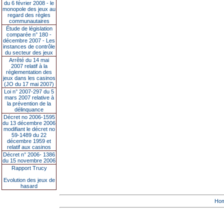
du 6 février 2008 - le
monopole des jeux au
regard des règles
communautaires
Étude de législation
comparée n° 180 -
décembre 2007 - Les
instances de contrôle
du secteur des jeux
Arrêté du 14 mai
2007 relatif à la
réglementation des
jeux dans les casinos
(JO du 17 mai 2007)
Loi n° 2007-297 du 5
mars 2007 relative à
la prévention de la
délinquance
Décret no 2006-1595
du 13 décembre 2006
modifiant le décret no
59-1489 du 22
décembre 1959 et
relatif aux casinos
Décret n° 2006- 1386
du 15 novembre 2006
Rapport Trucy
Evolution des jeux de
hasard
Ho