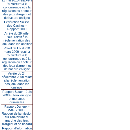
12 mai 2010 relative à
l’ouverture à la
concurrence et à la
régulation du secteur
des jeux d’argent et
de hasard en ligne
Fédération Suisse
des Casinos -
Rapport 2009
Arrêté du 29 juillet
2009 relatif à la
réglementation des
jeux dans les casinos
Projet de Loi du 30
mars 2009 relatif à
l’ouverture à la
concurrence et à la
régulation du secteur
des jeux d’argent et
de hasard en ligne
Arrêté du 24
décembre 2008 relatif
à la réglementation
des jeux dans les
casinos
Rapport Bauer - Juin
2008 - Jeux en ligne
et menaces
criminelles
Rapport Durieux -
MARS 2008 -
Rapport de la mission
sur l’ouverture du
marché des jeux
d’argent et de hasard
Rapport d'information