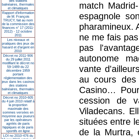
des stations
match Madrid-B
balnéaires, thermales
et climatiques
Rapport d'information
espagnole son
de M. François
TRUCY, fait au nom
pharamineux. A
de la commission des
finances n° 17 (2011-
2012) - 12 octobre
ne me fais pas 
2011
Les niveaux et
pratiques des jeux de
pas l'avantag
hasard et d’argent en
2010
autonome mad
Décret no 2011-906
du 29 juillet 2011
modifiant le décret no
vante d'ailleur
59-1489 du 22
décembre 1959
portant
au cours des 
réglementation des
jeux dans les casinos
des stations
Casino… Pour 
balnéaires, thermales
et climatiques
cession de v
Décret no 2010-605
du 4 juin 2010 relatif à
la proportion
Viladecans. El
maximale des
sommes versées en
moyenne aux joueurs
situées entre 
par les opérateurs
agréés de paris
hippiques et de paris
de la Murtra, 
sportifs en ligne
LOI no 2010-476 du