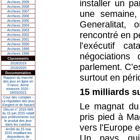
installer un p
Archives 2009
Archives 2008
une semaine, 
Archives 2007
Archives 2006
Archives 2005
Generalitat, 
Archives 2004
Archives 2003
rencontré en p
Archives 2002
Archives 2001
l'exécutif ca
Archives 2000
Archives 1999
négociations
Archives 1998
Classements
2018/2019
parlement. C'es
2019/2020
Documentation
surtout en péri
Rapport du marché
des jeux en ligne en
France, 4eme
15 milliards su
trimestre 2020 -
18/03/2021
Cour des comptes -
La régulation des jeux
Le magnat du 
d’argent et de hasard
Décret n° 2015-669
du 15 juin 2015 relatif
pris pied à Ma
aux prélèvements sur
le produit des jeux
vers l'Europe e
dans les casinos
Arrêté du 15 mai
2015 modifiant les
Un pays qui,
dispositions de