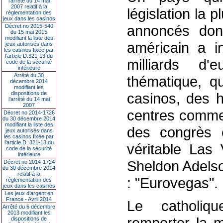
l’arrêté du 14 mai
2007 relatif à la
législation la p
réglementation des
jeux dans les casinos
annoncés donne
Décret no 2015-540
du 15 mai 2015
modifiant la liste des
américain a in
jeux autorisés dans
les casinos fixée par
l’article D.321-13 du
milliards d
code de la sécurité
intérieure
Arrêté du 30
thématique, q
décembre 2014
modifiant les
dispositions de
casinos, des h
l’arrêté du 14 mai
2007
centres commer
Décret no 2014-1726
du 30 décembre 2014
modifiant la liste des
des congrès e
jeux autorisés dans
les casinos fixée par
l’article D. 321-13 du
véritable Las
code de la sécurité
intérieure
Sheldon Adelso
Décret no 2014-1724
du 30 décembre 2014
relatif à la
: "Eurovegas".
réglementation des
jeux dans les casinos
Les jeux d’argent en
France - Avril 2014
Le catholiq
Arrêté du 6 décembre
2013 modifiant les
remporter la m
dispositions de