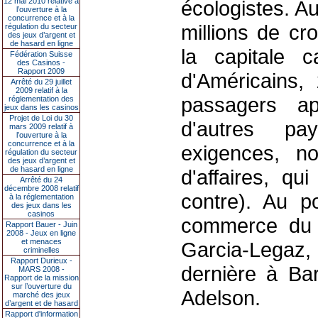
12 mai 2010 relative à
écologistes. Au
l’ouverture à la
concurrence et à la
millions de cr
régulation du secteur
des jeux d’argent et
de hasard en ligne
la capitale 
Fédération Suisse
des Casinos -
Rapport 2009
d'Américains,
Arrêté du 29 juillet
2009 relatif à la
passagers ap
réglementation des
jeux dans les casinos
Projet de Loi du 30
d'autres pa
mars 2009 relatif à
l’ouverture à la
concurrence et à la
exigences, n
régulation du secteur
des jeux d’argent et
de hasard en ligne
d'affaires, qu
Arrêté du 24
décembre 2008 relatif
contre). Au po
à la réglementation
des jeux dans les
casinos
commerce du 
Rapport Bauer - Juin
2008 - Jeux en ligne
et menaces
Garcia-Legaz, 
criminelles
Rapport Durieux -
dernière à Ba
MARS 2008 -
Rapport de la mission
sur l’ouverture du
Adelson.
marché des jeux
d’argent et de hasard
Rapport d'information