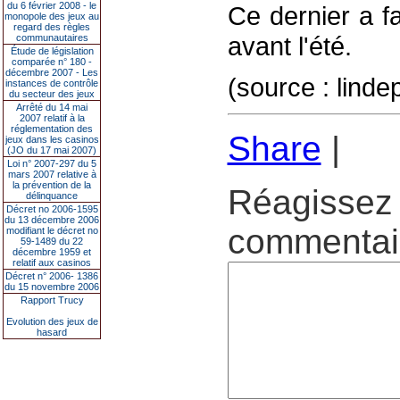
du 6 février 2008 - le
Ce dernier a fa
monopole des jeux au
regard des règles
avant l'été.
communautaires
Étude de législation
comparée n° 180 -
décembre 2007 - Les
(source : lind
instances de contrôle
du secteur des jeux
Arrêté du 14 mai
2007 relatif à la
réglementation des
Share
|
jeux dans les casinos
(JO du 17 mai 2007)
Loi n° 2007-297 du 5
mars 2007 relative à
la prévention de la
Réagissez 
délinquance
Décret no 2006-1595
du 13 décembre 2006
commentair
modifiant le décret no
59-1489 du 22
décembre 1959 et
relatif aux casinos
Décret n° 2006- 1386
du 15 novembre 2006
Rapport Trucy
Evolution des jeux de
hasard