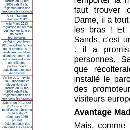
l’arrêté du 14 mai
2007 relatif à la
faut trouver 
réglementation des
jeux dans les casinos
Arjel - Rapport
Dame, il a to
d'activité 2012
Arjel Mars 2013
les bras ! Et
Régulation du secteur
des jeux en ligne et
nouvelles
Sands, c'est u
technologies
Arrêté du 28 février
2013 modifiant l'arrêté
: il a promis 
du 29 octobre 2010
relatif aux modalités
d'encaissement, de
personnes. Sa
recouvrement et de
contrôle des
que récolterai
prélèvements
spécifiques aux jeux
de casinos
installé le pa
Arrêté du 14 février
2013 modifiant les
dispositions de
des promoteurs
l'arrêté du 14 mai
2007 relatif à la
réglementation des
visiteurs euro
jeux dans les casinos
Décret no 2012-685
du 7 mai 2012
Avantage Mad
modifiant le décret no
59-1489 du 22
décembre 1959
portant
Mais, comme t
réglementation des
jeux dans les casinos