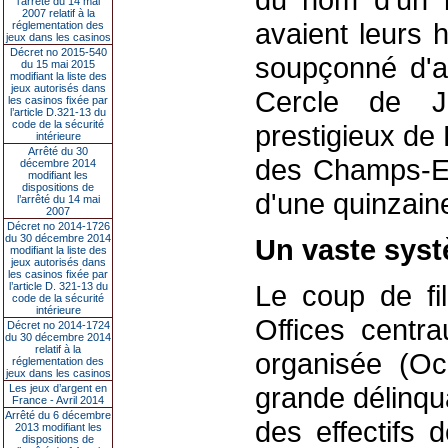
l’arrêté du 14 mai
2007 relatif à la
avaient leurs 
réglementation des
jeux dans les casinos
Décret no 2015-540
soupçonné d'av
du 15 mai 2015
modifiant la liste des
jeux autorisés dans
Cercle de J
les casinos fixée par
l’article D.321-13 du
code de la sécurité
prestigieux de 
intérieure
Arrêté du 30
des Champs-El
décembre 2014
modifiant les
dispositions de
d'une quinzain
l’arrêté du 14 mai
2007
Décret no 2014-1726
du 30 décembre 2014
Un vaste syst
modifiant la liste des
jeux autorisés dans
les casinos fixée par
Le coup de fi
l’article D. 321-13 du
code de la sécurité
intérieure
Offices centra
Décret no 2014-1724
du 30 décembre 2014
relatif à la
organisée (Oc
réglementation des
jeux dans les casinos
grande délinq
Les jeux d’argent en
France - Avril 2014
Arrêté du 6 décembre
des effectifs 
2013 modifiant les
dispositions de