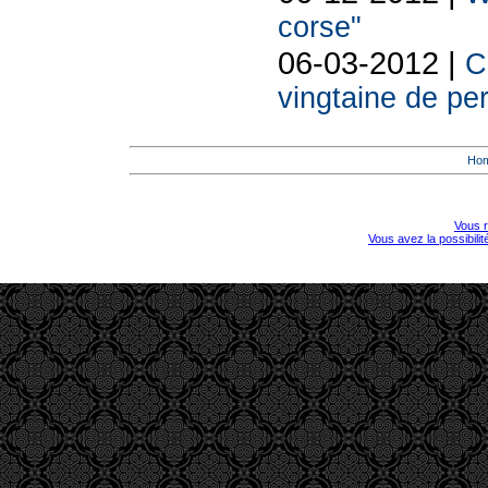
corse"
06-03-2012 |
C
vingtaine de pe
Ho
Vous r
Vous avez la possibili