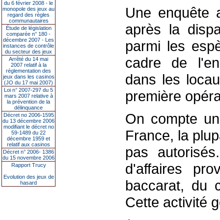
du 6 février 2008 - le
Une enquête a
monopole des jeux au
regard des règles
communautaires
après la disp
Étude de législation
comparée n° 180 -
décembre 2007 - Les
parmi les esp
instances de contrôle
du secteur des jeux
cadre de l'e
Arrêté du 14 mai
2007 relatif à la
réglementation des
dans les locau
jeux dans les casinos
(JO du 17 mai 2007)
Loi n° 2007-297 du 5
première opéra
mars 2007 relative à
la prévention de la
délinquance
On compte une
Décret no 2006-1595
du 13 décembre 2006
modifiant le décret no
France, la plup
59-1489 du 22
décembre 1959 et
relatif aux casinos
pas autorisés
Décret n° 2006- 1386
du 15 novembre 2006
d'affaires pr
Rapport Trucy
Evolution des jeux de
baccarat, du c
hasard
Cette activité 