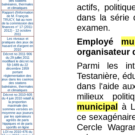
des stations
actifs, politi
balnéaires, thermales
et climatiques
Rapport d'information
dans la série 
de M. François
TRUCY, fait au nom
de la commission des
examen.
finances n° 17 (2011-
2012) - 12 octobre
2011
Employé
mun
Les niveaux et
pratiques des jeux de
hasard et d’argent en
organisateur 
2010
Décret no 2011-906
du 29 juillet 2011
modifiant le décret no
Parmi les int
59-1489 du 22
décembre 1959
portant
Testanière, éd
réglementation des
jeux dans les casinos
des stations
dans l'aide au
balnéaires, thermales
et climatiques
milieux polit
Décret no 2010-605
du 4 juin 2010 relatif à
la proportion
municipal
à Le
maximale des
sommes versées en
moyenne aux joueurs
ce sexagénaire
par les opérateurs
agréés de paris
hippiques et de paris
Cercle Wagram
sportifs en ligne
LOI no 2010-476 du