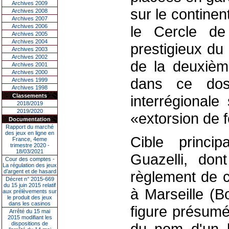
Archives 2009
sur le continen
Archives 2008
Archives 2007
Archives 2006
le Cercle de
Archives 2005
Archives 2004
prestigieux du 
Archives 2003
Archives 2002
de la deuxième
Archives 2001
Archives 2000
dans ce doss
Archives 1999
Archives 1998
Classements
interrégionale
2018/2019
2019/2020
«extorsion de 
Documentation
Rapport du marché
des jeux en ligne en
Cible princi
France, 4eme
trimestre 2020 -
18/03/2021
Guazelli, do
Cour des comptes -
La régulation des jeux
d’argent et de hasard
règlement de c
Décret n° 2015-669
du 15 juin 2015 relatif
à Marseille (B
aux prélèvements sur
le produit des jeux
dans les casinos
figure présumé
Arrêté du 15 mai
2015 modifiant les
dispositions de
du nom d'un 