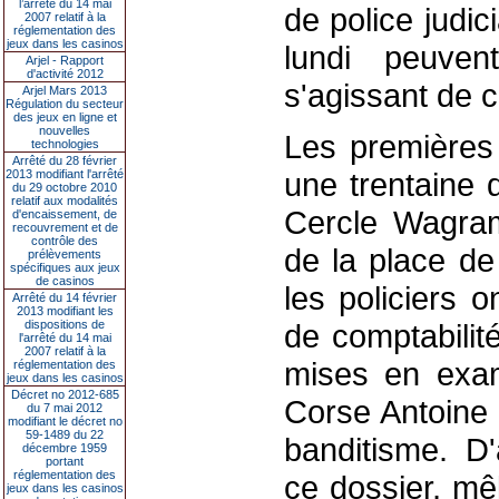
l’arrêté du 14 mai
de police judi
2007 relatif à la
réglementation des
jeux dans les casinos
lundi peuven
Arjel - Rapport
d'activité 2012
s'agissant de c
Arjel Mars 2013
Régulation du secteur
des jeux en ligne et
nouvelles
Les premières 
technologies
Arrêté du 28 février
une trentaine 
2013 modifiant l'arrêté
du 29 octobre 2010
relatif aux modalités
Cercle Wagram
d'encaissement, de
recouvrement et de
contrôle des
de la place de 
prélèvements
spécifiques aux jeux
de casinos
les policiers 
Arrêté du 14 février
2013 modifiant les
dispositions de
de comptabilit
l'arrêté du 14 mai
2007 relatif à la
mises en exam
réglementation des
jeux dans les casinos
Décret no 2012-685
Corse Antoine 
du 7 mai 2012
modifiant le décret no
59-1489 du 22
banditisme. D
décembre 1959
portant
réglementation des
ce dossier, mêl
jeux dans les casinos