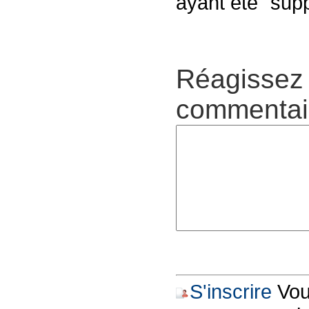
ayant été "sup
Réagissez 
commentair
S'inscrire
Vous