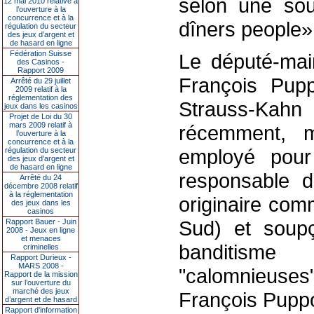
selon une sour
12 mai 2010 relative à
l’ouverture à la
concurrence et à la
dîners people»
régulation du secteur
des jeux d’argent et
de hasard en ligne
Fédération Suisse
Le député-mair
des Casinos -
Rapport 2009
François Pup
Arrêté du 29 juillet
2009 relatif à la
réglementation des
Strauss-Kahn
jeux dans les casinos
Projet de Loi du 30
mars 2009 relatif à
récemment, 
l’ouverture à la
concurrence et à la
employé pour
régulation du secteur
des jeux d’argent et
de hasard en ligne
responsable d
Arrêté du 24
décembre 2008 relatif
à la réglementation
originaire com
des jeux dans les
casinos
Sud) et soupç
Rapport Bauer - Juin
2008 - Jeux en ligne
et menaces
banditisme
criminelles
Rapport Durieux -
MARS 2008 -
"calomnieuses
Rapport de la mission
sur l’ouverture du
marché des jeux
François Puppo
d’argent et de hasard
Rapport d'information