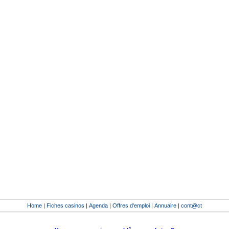
Home
|
Fiches casinos
|
Agenda
|
Offres d'emploi
|
Annuaire
|
cont@ct