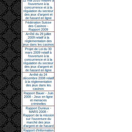
12 mai 2010 relative à
l’ouverture à la
concurrence et à la
régulation du secteur
des jeux d’argent et
de hasard en ligne
Fédération Suisse
des Casinos -
Rapport 2009
Arrêté du 29 juillet
2009 relatif à la
réglementation des
jeux dans les casinos
Projet de Loi du 30
mars 2009 relatif à
l’ouverture à la
concurrence et à la
régulation du secteur
des jeux d’argent et
de hasard en ligne
Arrêté du 24
décembre 2008 relatif
à la réglementation
des jeux dans les
casinos
Rapport Bauer - Juin
2008 - Jeux en ligne
et menaces
criminelles
Rapport Durieux -
MARS 2008 -
Rapport de la mission
sur l’ouverture du
marché des jeux
d’argent et de hasard
Rapport d'information