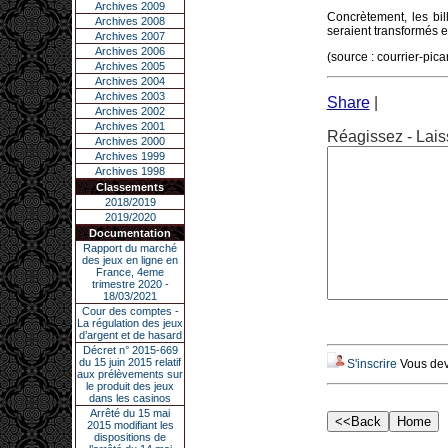
Archives 2009
Concrètement, les bil
Archives 2008
seraient transformés e
Archives 2007
Archives 2006
(source : courrier-picar
Archives 2005
Archives 2004
Archives 2003
Share
|
Archives 2002
Archives 2001
Réagissez - Lais
Archives 2000
Archives 1999
Archives 1998
Classements
2018/2019
2019/2020
Documentation
Rapport du marché
des jeux en ligne en
France, 4eme
trimestre 2020 -
18/03/2021
Cour des comptes -
La régulation des jeux
d’argent et de hasard
Décret n° 2015-669
du 15 juin 2015 relatif
S'inscrire
Vous deve
aux prélèvements sur
le produit des jeux
dans les casinos
Arrêté du 15 mai
2015 modifiant les
dispositions de