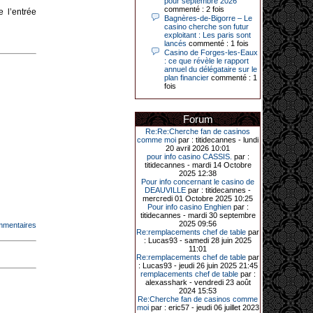
pour septembre 2026
Le plus gros gain gagné depuis plus
commenté : 2 fois
 l’entrée
de 20 ans dans l’établissement.
Bagnères-de-Bigorre – Le
casino cherche son futur
exploitant : Les paris sont
lancés
commenté : 1 fois
Casino de Forges-les-Eaux
31-03-2026|
: ce que révèle le rapport
Série de jackpots au casino JOA de
annuel du délégataire sur le
Gujan-Mestras : ce mois de mars a
plan financier
commenté : 1
été fructueux pour quelques
fois
joueurs. D’abord avec 44 207 euros
remportés le dimanche 22 mars sur
une machine à sous pour une mise
Forum
initiale de 5,28 €. Puis quelques
jours plus tard, le vendredi 27 mars,
Re:Re:Cherche fan de casinos
un joueur a décroché 12 086 euros
comme moi
par : titidecannes - lundi
sur une autre machine à sous.
20 avril 2026 10:01
pour info casino CASSIS.
par :
Enfin, troisième et dernier jackpot,
titidecannes - mardi 14 Octobre
record cette fois-ci, le samedi 28
2025 12:38
mars dernier. Quelque 111 322
Pour info concernant le casino de
euros ont été remportés sur la table
DEAUVILLE
par : titidecannes -
d’Ultimate Texas Hold’em Poker,
mercredi 01 Octobre 2025 10:25
grâce à une mise de 5 euros sur la
Pour info casino Enghien
par :
case bonus et une quinte flush
titidecannes - mardi 30 septembre
royale. Ces gains ont été annoncés
2025 09:56
mmentaires
dans un communiqué diffusé par le
Re:remplacements chef de table
par
casino ce lundi 30 mars en soirée.
: Lucas93 - samedi 28 juin 2025
11:01
Re:remplacements chef de table
par
: Lucas93 - jeudi 26 juin 2025 21:45
remplacements chef de table
par :
11-01-2026|
alexasshark - vendredi 23 août
2024 15:53
Dimanche 11 janvier, en soirée, une
Re:Cherche fan de casinos comme
cliente retraitée de 78 ans, habitant
moi
par : eric57 - jeudi 06 juillet 2023
Trémuson, a eu l’énorme surprise