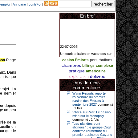
'emploi
|
Annuaire
|
cont@ct
|
En bref
22-07-2026|
Un touriste italien en vacances sur
la Côte d’Azur a remporté un
jackpot exceptionnel de 84.631
hon
-Plage
casino Émirats
perturbations
euros dans la nuit de samedi à
chambres
billings
complexe
dimanche au Casino Barrière Le
pratique
Croisette à Cannes. Il s’agit d’un
americaine
caux. Dans
nouveau record de gains de l’année
delivree
ouristique
exploitation
2026 pour cet établissement.
Vos derniers
commentaires
rojet. La
e dernier
Wynn Resorts reporte
14-04-2026|
l’ouverture du premier
casino des Émirats à
Dimanche 12 avril 2026, cette date
septembre 2027
commenté
rée depuis
restera gravée dans la mémoire de
: 1 fois
nge un peu
ce joueur du casino de Saint-Quay-
Villers-sur-Mer. Le casino
Portrieux (Côtes-d’Armor).
mise sur le Monopoly ...
commenté : 1 fois
Ce quinquagénaire, habitant Plouha
trée de la
"Les planètes sont
mais souhaitant garder l’anonymat,
ueillir un
alignées" : le groupe Cogit
a eu l’énorme surprise de décrocher
our que le
confirme l'ouverture du
un jackpot record de 82 426 €.
premier casino de Guyane