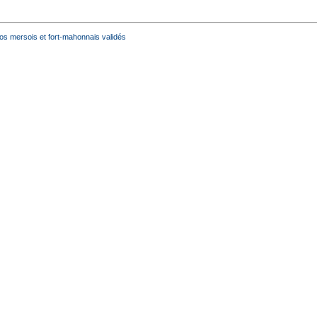
os mersois et fort-mahonnais validés