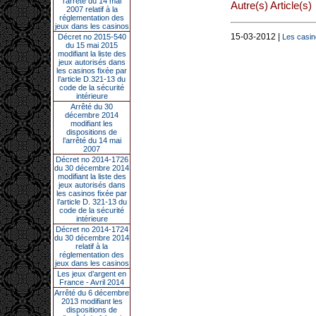
l’arrêté du 14 mai
Autre(s) Article(s)
2007 relatif à la
réglementation des
jeux dans les casinos
15-03-2012 |
Décret no 2015-540
Les casin
du 15 mai 2015
modifiant la liste des
jeux autorisés dans
les casinos fixée par
l’article D.321-13 du
code de la sécurité
intérieure
Arrêté du 30
décembre 2014
modifiant les
dispositions de
l’arrêté du 14 mai
2007
Décret no 2014-1726
du 30 décembre 2014
modifiant la liste des
jeux autorisés dans
les casinos fixée par
l’article D. 321-13 du
code de la sécurité
intérieure
Décret no 2014-1724
du 30 décembre 2014
relatif à la
réglementation des
jeux dans les casinos
Les jeux d’argent en
France - Avril 2014
Arrêté du 6 décembre
2013 modifiant les
dispositions de