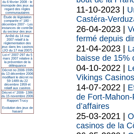
du 6 février 2008 - le
monopole des jeux au
11-10-2023 |
U
regard des règles
communautaires
Castéra-Verduz
Étude de législation
comparée n° 180 -
décembre 2007 - Les
26-04-2023 |
V
instances de contrôle
du secteur des jeux
Arrêté du 14 mai
fermé depuis d
2007 relatif à la
réglementation des
21-04-2023 |
L
jeux dans les casinos
(JO du 17 mai 2007)
Loi n° 2007-297 du 5
baisse de 15% d
mars 2007 relative à
la prévention de la
04-10-2022 |
délinquance
L
Décret no 2006-1595
du 13 décembre 2006
Vikings Casinos
modifiant le décret no
59-1489 du 22
14-07-2022 |
décembre 1959 et
E
relatif aux casinos
Décret n° 2006- 1386
de Fort-Mahon-P
du 15 novembre 2006
Rapport Trucy
d’affaires
Evolution des jeux de
hasard
25-03-2021 |
O
casinos de la Cô