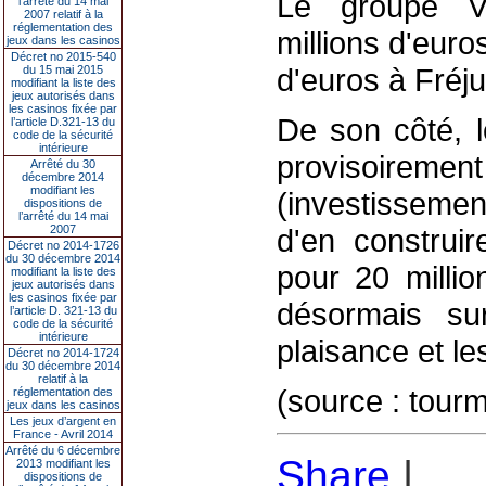
Le groupe Vi
l’arrêté du 14 mai
2007 relatif à la
réglementation des
millions d'euro
jeux dans les casinos
Décret no 2015-540
d'euros à Fréju
du 15 mai 2015
modifiant la liste des
jeux autorisés dans
les casinos fixée par
De son côté, l
l’article D.321-13 du
code de la sécurité
intérieure
provisoiremen
Arrêté du 30
décembre 2014
modifiant les
(investissemen
dispositions de
l’arrêté du 14 mai
2007
d'en construi
Décret no 2014-1726
du 30 décembre 2014
pour 20 milli
modifiant la liste des
jeux autorisés dans
les casinos fixée par
désormais su
l’article D. 321-13 du
code de la sécurité
intérieure
plaisance et le
Décret no 2014-1724
du 30 décembre 2014
relatif à la
(source : tou
réglementation des
jeux dans les casinos
Les jeux d’argent en
France - Avril 2014
Arrêté du 6 décembre
Share
|
2013 modifiant les
dispositions de