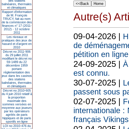
des stations
balnéaires, thermales
et climatiques
Rapport d'information
Autre(s) Art
de M. François
TRUCY, fait au nom
de la commission des
finances n° 17 (2011-
2012) - 12 octobre
2011
09-04-2026 |
H
Les niveaux et
pratiques des jeux de
de déménagemen
hasard et d’argent en
2010
Décret no 2011-906
pétition en ligne
du 29 juillet 2011
modifiant le décret no
24-09-2025 |
À
59-1489 du 22
décembre 1959
portant
est connu.
réglementation des
jeux dans les casinos
des stations
30-07-2025 |
L
balnéaires, thermales
et climatiques
passent sous pa
Décret no 2010-605
du 4 juin 2010 relatif à
la proportion
02-07-2025 |
F
maximale des
sommes versées en
moyenne aux joueurs
internationale 
par les opérateurs
agréés de paris
français Viking
hippiques et de paris
sportifs en ligne
LOI no 2010-476 du
02-04-2025 |