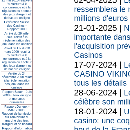
L
12 mai 2010 relative à
l’ouverture à la
ressemblera le 
concurrence et à la
régulation du secteur
des jeux d’argent et
millions d'euros
de hasard en ligne
Fédération Suisse
21-01-2025 |
des Casinos -
N
Rapport 2009
Arrêté du 29 juillet
importante dans
2009 relatif à la
réglementation des
l'acquisition pr
jeux dans les casinos
Projet de Loi du 30
mars 2009 relatif à
Casinos
l’ouverture à la
concurrence et à la
17-07-2024 |
régulation du secteur
L
des jeux d’argent et
de hasard en ligne
CASINO VIKING v
Arrêté du 24
décembre 2008 relatif
à la réglementation
tous les détails
des jeux dans les
casinos
28-06-2024 |
L
Rapport Bauer - Juin
2008 - Jeux en ligne
et menaces
célèbre son mill
criminelles
Rapport Durieux -
18-01-2024 |
U
MARS 2008 -
Rapport de la mission
sur l’ouverture du
casino: une coq
marché des jeux
d’argent et de hasard
bout de la Fran
Rapport d'information