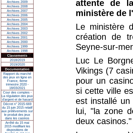
attente de l
Archives 2009
Archives 2008
ministère de l'
Archives 2007
Archives 2006
Archives 2005
Le ministère d
Archives 2004
Archives 2003
Archives 2002
création de t
Archives 2001
Archives 2000
Seyne-sur-mer,
Archives 1999
Archives 1998
Classements
Luc Le Borgne
2018/2019
2019/2020
Vikings (7 casi
Documentation
Rapport du marché
des jeux en ligne en
pour un casin
France, 4eme
trimestre 2020 -
si cette ville
18/03/2021
Cour des comptes -
La régulation des jeux
est installé u
d’argent et de hasard
Décret n° 2015-669
du 15 juin 2015 relatif
lui, "la zone 
aux prélèvements sur
le produit des jeux
deux casinos."
dans les casinos
Arrêté du 15 mai
2015 modifiant les
dispositions de