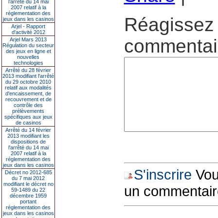
l’arrêté du 14 mai
2007 relatif à la
réglementation des
Réagissez 
jeux dans les casinos
Arjel - Rapport
d'activité 2012
commentair
Arjel Mars 2013
Régulation du secteur
des jeux en ligne et
nouvelles
technologies
Arrêté du 28 février
2013 modifiant l'arrêté
du 29 octobre 2010
relatif aux modalités
d'encaissement, de
recouvrement et de
contrôle des
prélèvements
spécifiques aux jeux
de casinos
Arrêté du 14 février
2013 modifiant les
dispositions de
l'arrêté du 14 mai
2007 relatif à la
réglementation des
jeux dans les casinos
S'inscrire
Vous
Décret no 2012-685
du 7 mai 2012
modifiant le décret no
un commentair
59-1489 du 22
décembre 1959
portant
réglementation des
jeux dans les casinos