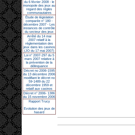
du 6 février 2008 - le
monopole des jeux au
regard des règles
communautaires
Étude de législation
comparée n° 180 -
décembre 2007 - Les
instances de contrôle
du secteur des jeux
Arrêté du 14 mai
2007 relatif à la
réglementation des
jeux dans les casinos
(JO du 17 mai 2007)
Loi n° 2007-297 du 5
mars 2007 relative à
la prévention de la
délinquance
Décret no 2006-1595
du 13 décembre 2006
modifiant le décret no
59-1489 du 22
décembre 1959 et
relatif aux casinos
Décret n° 2006- 1386
du 15 novembre 2006
Rapport Trucy
Evolution des jeux de
hasard