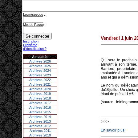
Login/speudo :
Mot de Passe :
Vendredi 1 juin 2
Inscription
Problème
d'identification ?
Actualités
Qui sera le prochain
Archives 2026
arrivant à son terme,
Archives 2025
Barrière, propriétai
Archives 2024
implantée à Lannion e
Archives 2023
ans et qui a démission
Archives 2022
Archives 2021
Le nom du délégatair
Archives 2020
du16juillet. Un choix 
Archives 2019
étant de près d'1M€.
Archives 2018
(source : letelegramm
Archives 2017
Archives 2016
Archives 2015
Archives 2014
>>>
Archives 2013
Archives 2012
En savoir plus
Archives 2011
Archives 2010