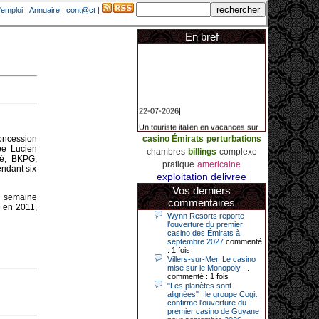
'emploi
|
Annuaire
|
cont@ct
|
En bref
22-07-2026|
Un touriste italien en vacances sur
la Côte d’Azur a remporté un
oncession
casino Émirats
perturbations
jackpot exceptionnel de 84.631
euros dans la nuit de samedi à
upe Lucien
chambres
billings
complexe
dimanche au Casino Barrière Le
té, BKPG,
pratique
americaine
Croisette à Cannes. Il s’agit d’un
endant six
nouveau record de gains de l’année
exploitation
delivree
2026 pour cet établissement.
Vos derniers
a semaine
commentaires
e en 2011,
Wynn Resorts reporte
14-04-2026|
l’ouverture du premier
casino des Émirats à
Dimanche 12 avril 2026, cette date
septembre 2027
commenté
restera gravée dans la mémoire de
: 1 fois
ce joueur du casino de Saint-Quay-
Villers-sur-Mer. Le casino
Portrieux (Côtes-d’Armor).
mise sur le Monopoly ...
commenté : 1 fois
Ce quinquagénaire, habitant Plouha
"Les planètes sont
mais souhaitant garder l’anonymat,
alignées" : le groupe Cogit
a eu l’énorme surprise de décrocher
confirme l'ouverture du
un jackpot record de 82 426 €.
premier casino de Guyane