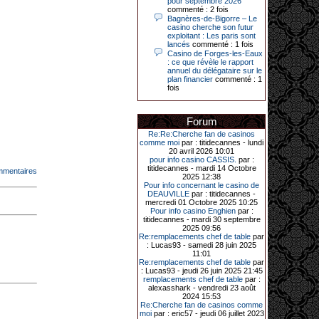
pour septembre 2026
Le plus gros gain gagné depuis plus
commenté : 2 fois
de 20 ans dans l’établissement.
Bagnères-de-Bigorre – Le
casino cherche son futur
exploitant : Les paris sont
lancés
commenté : 1 fois
Casino de Forges-les-Eaux
31-03-2026|
: ce que révèle le rapport
annuel du délégataire sur le
Série de jackpots au casino JOA de
plan financier
commenté : 1
Gujan-Mestras : ce mois de mars a
fois
été fructueux pour quelques
joueurs. D’abord avec 44 207 euros
remportés le dimanche 22 mars sur
une machine à sous pour une mise
Forum
initiale de 5,28 €. Puis quelques
jours plus tard, le vendredi 27 mars,
Re:Re:Cherche fan de casinos
un joueur a décroché 12 086 euros
comme moi
par : titidecannes - lundi
sur une autre machine à sous.
20 avril 2026 10:01
pour info casino CASSIS.
par :
Enfin, troisième et dernier jackpot,
titidecannes - mardi 14 Octobre
mmentaires
record cette fois-ci, le samedi 28
2025 12:38
mars dernier. Quelque 111 322
Pour info concernant le casino de
euros ont été remportés sur la table
DEAUVILLE
par : titidecannes -
d’Ultimate Texas Hold’em Poker,
mercredi 01 Octobre 2025 10:25
grâce à une mise de 5 euros sur la
Pour info casino Enghien
par :
case bonus et une quinte flush
titidecannes - mardi 30 septembre
royale. Ces gains ont été annoncés
2025 09:56
dans un communiqué diffusé par le
Re:remplacements chef de table
par
casino ce lundi 30 mars en soirée.
: Lucas93 - samedi 28 juin 2025
11:01
Re:remplacements chef de table
par
: Lucas93 - jeudi 26 juin 2025 21:45
remplacements chef de table
par :
11-01-2026|
alexasshark - vendredi 23 août
2024 15:53
Dimanche 11 janvier, en soirée, une
Re:Cherche fan de casinos comme
cliente retraitée de 78 ans, habitant
moi
par : eric57 - jeudi 06 juillet 2023
Trémuson, a eu l’énorme surprise