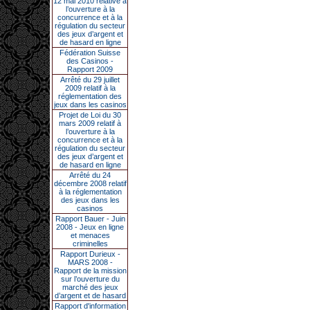
12 mai 2010 relative à
l’ouverture à la
concurrence et à la
régulation du secteur
des jeux d’argent et
de hasard en ligne
Fédération Suisse
des Casinos -
Rapport 2009
Arrêté du 29 juillet
2009 relatif à la
réglementation des
jeux dans les casinos
Projet de Loi du 30
mars 2009 relatif à
l’ouverture à la
concurrence et à la
régulation du secteur
des jeux d’argent et
de hasard en ligne
Arrêté du 24
décembre 2008 relatif
à la réglementation
des jeux dans les
casinos
Rapport Bauer - Juin
2008 - Jeux en ligne
et menaces
criminelles
Rapport Durieux -
MARS 2008 -
Rapport de la mission
sur l’ouverture du
marché des jeux
d’argent et de hasard
Rapport d'information