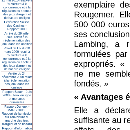
12 mai 2010 relative à
exemplaire de
l’ouverture à la
concurrence et à la
régulation du secteur
Rougemer. Ell
des jeux d’argent et
de hasard en ligne
500 000 euros
Fédération Suisse
des Casinos -
Rapport 2009
ses conclusion
Arrêté du 29 juillet
2009 relatif à la
réglementation des
Lambing, a r
jeux dans les casinos
Projet de Loi du 30
formulées par 
mars 2009 relatif à
l’ouverture à la
concurrence et à la
expropriés. «
régulation du secteur
des jeux d’argent et
de hasard en ligne
ne me semblen
Arrêté du 24
décembre 2008 relatif
à la réglementation
fondés. »
des jeux dans les
casinos
Rapport Bauer - Juin
« Avantages 
2008 - Jeux en ligne
et menaces
criminelles
Rapport Durieux -
Elle a déclar
MARS 2008 -
Rapport de la mission
sur l’ouverture du
suffisante au r
marché des jeux
d’argent et de hasard
effets des
Rapport d'information