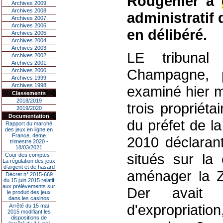
Rougemer à
Archives 2009
Archives 2008
administratif 
Archives 2007
Archives 2006
en délibéré.
Archives 2005
Archives 2004
Archives 2003
LE tribunal 
Archives 2002
Archives 2001
Champagne, 
Archives 2000
Archives 1999
Archives 1998
examiné hier m
Classements
2018/2019
trois propriéta
2019/2020
Documentation
du préfet de l
Rapport du marché
des jeux en ligne en
France, 4eme
2010 déclarant
trimestre 2020 -
18/03/2021
situés sur l
Cour des comptes -
La régulation des jeux
d’argent et de hasard
aménager la Z
Décret n° 2015-669
du 15 juin 2015 relatif
aux prélèvements sur
Der avait 
le produit des jeux
dans les casinos
d'expropriatio
Arrêté du 15 mai
2015 modifiant les
dispositions de