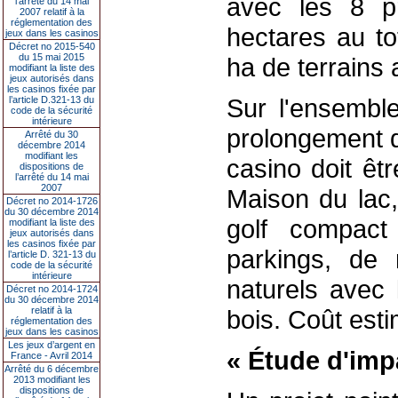
avec les 8 pr
l’arrêté du 14 mai
2007 relatif à la
réglementation des
hectares au to
jeux dans les casinos
Décret no 2015-540
du 15 mai 2015
ha de terrains 
modifiant la liste des
jeux autorisés dans
les casinos fixée par
Sur l'ensemble
l’article D.321-13 du
code de la sécurité
intérieure
prolongement d
Arrêté du 30
décembre 2014
modifiant les
casino doit êtr
dispositions de
l’arrêté du 14 mai
2007
Maison du lac
Décret no 2014-1726
du 30 décembre 2014
golf compact
modifiant la liste des
jeux autorisés dans
les casinos fixée par
parkings, de 
l’article D. 321-13 du
code de la sécurité
intérieure
naturels avec 
Décret no 2014-1724
du 30 décembre 2014
relatif à la
bois. Coût esti
réglementation des
jeux dans les casinos
Les jeux d’argent en
« Étude d'impa
France - Avril 2014
Arrêté du 6 décembre
2013 modifiant les
dispositions de