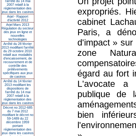
Un projet point
l’arrêté du 14 mai
2007 relatif à la
réglementation des
expropriés. Hi
jeux dans les casinos
Arjel - Rapport
cabinet Lacha
d'activité 2012
Arjel Mars 2013
Régulation du secteur
Paris, a déno
des jeux en ligne et
nouvelles
technologies
d'impact » sur
Arrêté du 28 février
2013 modifiant l'arrêté
zone Natu
du 29 octobre 2010
relatif aux modalités
d'encaissement, de
compensatoir
recouvrement et de
contrôle des
prélèvements
égard au fort i
spécifiques aux jeux
de casinos
L'avocate a c
Arrêté du 14 février
2013 modifiant les
dispositions de
publique de 
l'arrêté du 14 mai
2007 relatif à la
réglementation des
aménagements s
jeux dans les casinos
Décret no 2012-685
du 7 mai 2012
bien inférieu
modifiant le décret no
59-1489 du 22
l'environnement
décembre 1959
portant
réglementation des
».
jeux dans les casinos