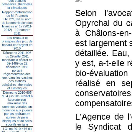
des stations
balnéaires, thermales
et climatiques
Selon l'avo
Rapport d'information
de M. François
TRUCY, fait au nom
Opyrchal du c
de la commission des
finances n° 17 (2011-
2012) - 12 octobre
à Châlons-en-
2011
Les niveaux et
est largement s
pratiques des jeux de
hasard et d’argent en
2010
détaillée. Eau,
Décret no 2011-906
du 29 juillet 2011
modifiant le décret no
y est, a-t-elle
59-1489 du 22
décembre 1959
bio-évaluatio
portant
réglementation des
jeux dans les casinos
réalisé en s
des stations
balnéaires, thermales
et climatiques
conservat
Décret no 2010-605
du 4 juin 2010 relatif à
la proportion
compensatoire
maximale des
sommes versées en
moyenne aux joueurs
L'Agence de l'
par les opérateurs
agréés de paris
hippiques et de paris
le Syndicat 
sportifs en ligne
LOI no 2010-476 du