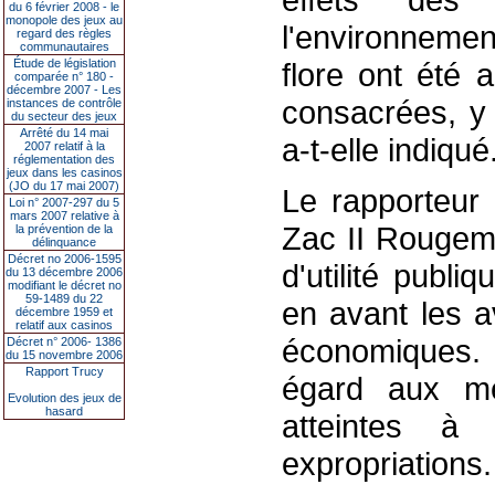
du 6 février 2008 - le
monopole des jeux au
l'environnemen
regard des règles
communautaires
Étude de législation
flore ont été 
comparée n° 180 -
décembre 2007 - Les
consacrées, y 
instances de contrôle
du secteur des jeux
Arrêté du 14 mai
a-t-elle indiqué
2007 relatif à la
réglementation des
jeux dans les casinos
(JO du 17 mai 2007)
Le rapporteur 
Loi n° 2007-297 du 5
mars 2007 relative à
Zac II Rougeme
la prévention de la
délinquance
Décret no 2006-1595
d'utilité publ
du 13 décembre 2006
modifiant le décret no
59-1489 du 22
en avant les a
décembre 1959 et
relatif aux casinos
économiques.
Décret n° 2006- 1386
du 15 novembre 2006
Rapport Trucy
égard aux me
Evolution des jeux de
hasard
atteintes à l
expropriations.