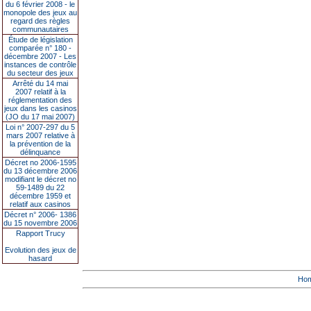
du 6 février 2008 - le
monopole des jeux au
regard des règles
communautaires
Étude de législation
comparée n° 180 -
décembre 2007 - Les
instances de contrôle
du secteur des jeux
Arrêté du 14 mai
2007 relatif à la
réglementation des
jeux dans les casinos
(JO du 17 mai 2007)
Loi n° 2007-297 du 5
mars 2007 relative à
la prévention de la
délinquance
Décret no 2006-1595
du 13 décembre 2006
modifiant le décret no
59-1489 du 22
décembre 1959 et
relatif aux casinos
Décret n° 2006- 1386
du 15 novembre 2006
Rapport Trucy
Evolution des jeux de
hasard
Ho