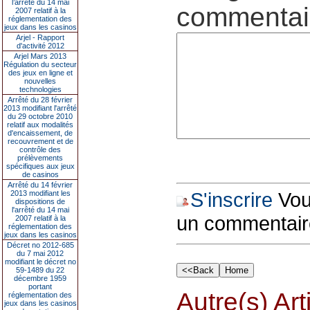
l’arrêté du 14 mai
commentair
2007 relatif à la
réglementation des
jeux dans les casinos
Arjel - Rapport
d'activité 2012
Arjel Mars 2013
Régulation du secteur
des jeux en ligne et
nouvelles
technologies
Arrêté du 28 février
2013 modifiant l'arrêté
du 29 octobre 2010
relatif aux modalités
d'encaissement, de
recouvrement et de
contrôle des
prélèvements
spécifiques aux jeux
de casinos
Arrêté du 14 février
S'inscrire
Vous
2013 modifiant les
dispositions de
l'arrêté du 14 mai
un commentair
2007 relatif à la
réglementation des
jeux dans les casinos
Décret no 2012-685
du 7 mai 2012
modifiant le décret no
59-1489 du 22
décembre 1959
portant
Autre(s) Art
réglementation des
jeux dans les casinos