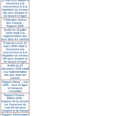
12 mai 2010 relative à
l’ouverture à la
concurrence et à la
régulation du secteur
des jeux d’argent et
de hasard en ligne
Fédération Suisse
des Casinos -
Rapport 2009
Arrêté du 29 juillet
2009 relatif à la
réglementation des
jeux dans les casinos
Projet de Loi du 30
mars 2009 relatif à
l’ouverture à la
concurrence et à la
régulation du secteur
des jeux d’argent et
de hasard en ligne
Arrêté du 24
décembre 2008 relatif
à la réglementation
des jeux dans les
casinos
Rapport Bauer - Juin
2008 - Jeux en ligne
et menaces
criminelles
Rapport Durieux -
MARS 2008 -
Rapport de la mission
sur l’ouverture du
marché des jeux
d’argent et de hasard
Rapport d'information