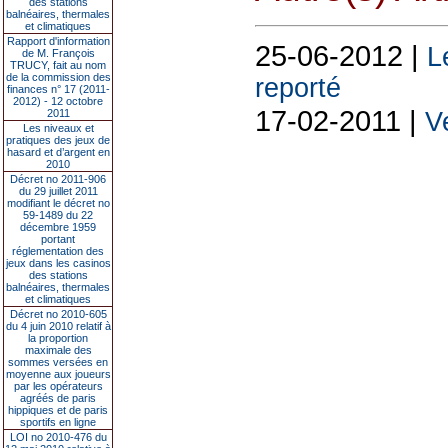
des stations
balnéaires, thermales
et climatiques
Rapport d'information
25-06-2012 |
L
de M. François
TRUCY, fait au nom
de la commission des
reporté
finances n° 17 (2011-
2012) - 12 octobre
17-02-2011 |
2011
V
Les niveaux et
pratiques des jeux de
hasard et d’argent en
2010
Décret no 2011-906
du 29 juillet 2011
modifiant le décret no
59-1489 du 22
décembre 1959
portant
réglementation des
jeux dans les casinos
des stations
balnéaires, thermales
et climatiques
Décret no 2010-605
du 4 juin 2010 relatif à
la proportion
maximale des
sommes versées en
moyenne aux joueurs
par les opérateurs
agréés de paris
hippiques et de paris
sportifs en ligne
LOI no 2010-476 du