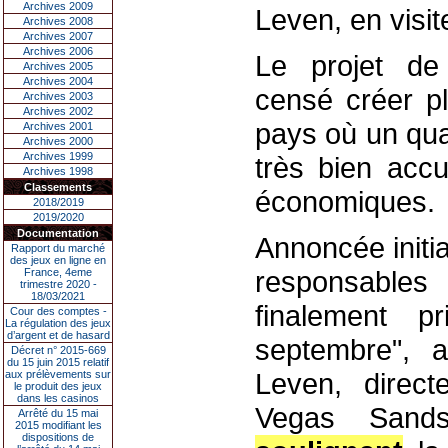
Archives 2009
Leven, en visit
Archives 2008
Archives 2007
Archives 2006
Le projet de
Archives 2005
Archives 2004
censé créer p
Archives 2003
Archives 2002
pays où un qua
Archives 2001
Archives 2000
Archives 1999
très bien accue
Archives 1998
Classements
économiques.
2018/2019
2019/2020
Documentation
Annoncée initia
Rapport du marché
des jeux en ligne en
responsables
France, 4eme
trimestre 2020 -
18/03/2021
finalement 
Cour des comptes -
La régulation des jeux
d’argent et de hasard
septembre", 
Décret n° 2015-669
du 15 juin 2015 relatif
Leven, direct
aux prélèvements sur
le produit des jeux
dans les casinos
Vegas Sands
Arrêté du 15 mai
2015 modifiant les
dispositions de