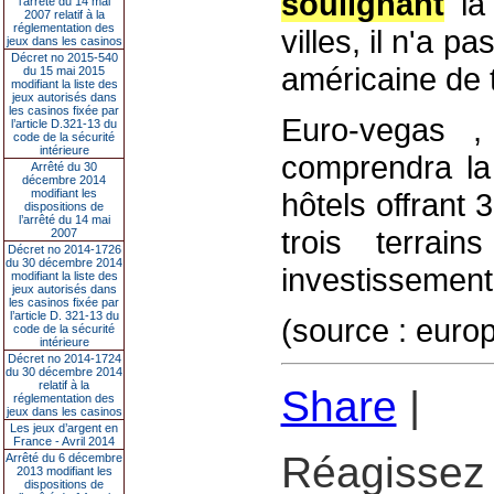
soulignant
la 
l’arrêté du 14 mai
2007 relatif à la
réglementation des
villes, il n'a p
jeux dans les casinos
Décret no 2015-540
américaine de 
du 15 mai 2015
modifiant la liste des
jeux autorisés dans
les casinos fixée par
Euro-vegas ,
l’article D.321-13 du
code de la sécurité
intérieure
comprendra la 
Arrêté du 30
décembre 2014
modifiant les
hôtels offrant
dispositions de
l’arrêté du 14 mai
trois terrain
2007
Décret no 2014-1726
du 30 décembre 2014
investissement 
modifiant la liste des
jeux autorisés dans
les casinos fixée par
l’article D. 321-13 du
(source : europ
code de la sécurité
intérieure
Décret no 2014-1724
du 30 décembre 2014
relatif à la
Share
|
réglementation des
jeux dans les casinos
Les jeux d’argent en
France - Avril 2014
Réagissez 
Arrêté du 6 décembre
2013 modifiant les
dispositions de