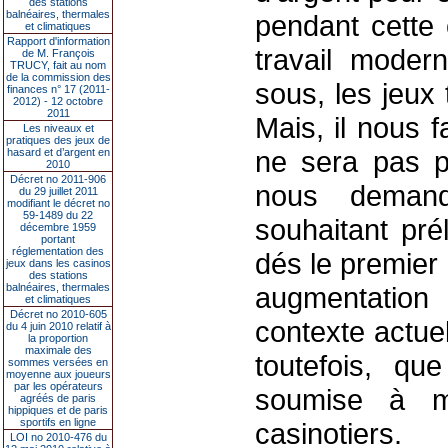
des stations
balnéaires, thermales
pendant cette 
et climatiques
Rapport d'information
travail moder
de M. François
TRUCY, fait au nom
de la commission des
sous, les jeux t
finances n° 17 (2011-
2012) - 12 octobre
2011
Mais, il nous 
Les niveaux et
pratiques des jeux de
ne sera pas p
hasard et d’argent en
2010
Décret no 2011-906
nous demand
du 29 juillet 2011
modifiant le décret no
59-1489 du 22
souhaitant pr
décembre 1959
portant
réglementation des
dés le premier 
jeux dans les casinos
des stations
balnéaires, thermales
augmentation 
et climatiques
Décret no 2010-605
contexte actuel
du 4 juin 2010 relatif à
la proportion
maximale des
toutefois, qu
sommes versées en
moyenne aux joueurs
par les opérateurs
soumise à m
agréés de paris
hippiques et de paris
sportifs en ligne
casinotiers.
LOI no 2010-476 du