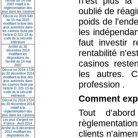
n'est plus l
l’arrêté du 14 mai
2007 relatif à la
réglementation des
oublié de réagi
jeux dans les casinos
Décret no 2015-540
poids de l'end
du 15 mai 2015
modifiant la liste des
jeux autorisés dans
les indépendan
les casinos fixée par
l’article D.321-13 du
code de la sécurité
faut investir 
intérieure
Arrêté du 30
rentabilité n'es
décembre 2014
modifiant les
dispositions de
casinos reste
l’arrêté du 14 mai
2007
Décret no 2014-1726
les autres. C
du 30 décembre 2014
modifiant la liste des
jeux autorisés dans
profession .
les casinos fixée par
l’article D. 321-13 du
code de la sécurité
Comment expl
intérieure
Décret no 2014-1724
du 30 décembre 2014
relatif à la
Tout d'abor
réglementation des
jeux dans les casinos
Les jeux d’argent en
règlementations
France - Avril 2014
Arrêté du 6 décembre
clients n'aimen
2013 modifiant les
dispositions de