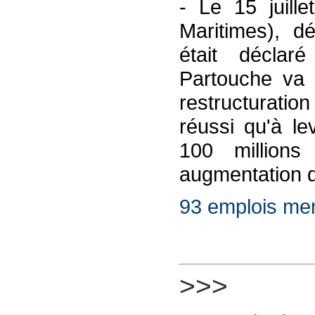
- Le 15 juille
Maritimes), d
était déclar
Partouche va 
restructurati
réussi qu'à le
100 millions
augmentation d
93 emplois me
>>>