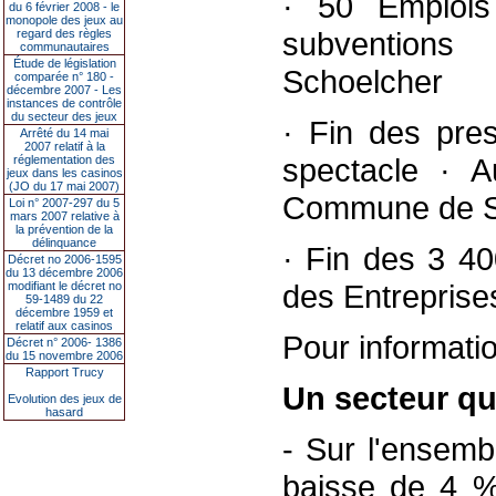
· 50 Emplois
du 6 février 2008 - le
monopole des jeux au
subventions 
regard des règles
communautaires
Étude de législation
Schoelcher
comparée n° 180 -
décembre 2007 - Les
instances de contrôle
du secteur des jeux
· Fin des pres
Arrêté du 14 mai
2007 relatif à la
spectacle · A
réglementation des
jeux dans les casinos
(JO du 17 mai 2007)
Commune de S
Loi n° 2007-297 du 5
mars 2007 relative à
la prévention de la
délinquance
· Fin des 3 40
Décret no 2006-1595
du 13 décembre 2006
des Entreprises
modifiant le décret no
59-1489 du 22
décembre 1959 et
relatif aux casinos
Pour informatio
Décret n° 2006- 1386
du 15 novembre 2006
Rapport Trucy
Un secteur qu
Evolution des jeux de
hasard
- Sur l'ensemb
baisse de 4 %