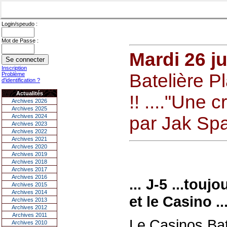
Login/speudo :
Mot de Passe :
Mardi 26 j
Inscription
Batelière P
Problème
d'identification ?
Actualités
!! ...."Une 
Archives 2026
Archives 2025
Archives 2024
par Jak Spa
Archives 2023
Archives 2022
Archives 2021
Archives 2020
Archives 2019
Archives 2018
Archives 2017
Archives 2016
... J-5 ...tou
Archives 2015
Archives 2014
et le Casino ..
Archives 2013
Archives 2012
Archives 2011
Le Casinos Bat
Archives 2010