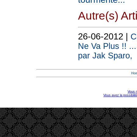
Autre(s) Art
26-06-2012 |
C
Ne Va Plus !! ..
par Jak Sparo,
Ho
Vous r
Vous avez la possibili