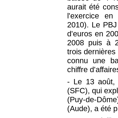
aurait été con
l'exercice en
2010). Le PBJ 
d'euros en 200
2008 puis à 2
trois dernière
connu une ba
chiffre d'affaire
- Le 13 août, 
(SFC), qui exp
(Puy-de-Dôme)
(Aude), a été p