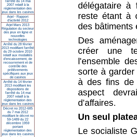
l’arrêté du 14 mai
délégataire à
2007 relatif à la
réglementation des
jeux dans les casinos
reste étant à 
Arjel - Rapport
d'activité 2012
des bâtiments 
Arjel Mars 2013
Régulation du secteur
des jeux en ligne et
nouvelles
Des aménage
technologies
Arrêté du 28 février
créer une te
2013 modifiant l'arrêté
du 29 octobre 2010
relatif aux modalités
l'ensemble de
d'encaissement, de
recouvrement et de
contrôle des
sorte à garder
prélèvements
spécifiques aux jeux
de casinos
à des fins de 
Arrêté du 14 février
2013 modifiant les
dispositions de
aspect devra
l'arrêté du 14 mai
2007 relatif à la
d'affaires.
réglementation des
jeux dans les casinos
Décret no 2012-685
du 7 mai 2012
Un seul plate
modifiant le décret no
59-1489 du 22
décembre 1959
portant
Le socialiste 
réglementation des
jeux dans les casinos