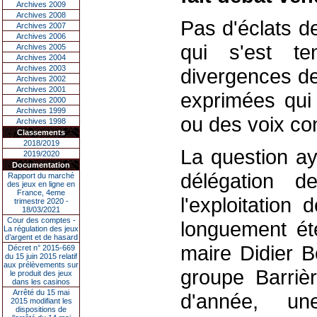
Archives 2009
Archives 2008
Pas d'éclats d
Archives 2007
Archives 2006
qui s'est te
Archives 2005
Archives 2004
Archives 2003
divergences de
Archives 2002
Archives 2001
exprimées qui 
Archives 2000
Archives 1999
ou des voix con
Archives 1998
Classements
2018/2019
La question ay
2019/2020
Documentation
délégation d
Rapport du marché
des jeux en ligne en
France, 4eme
l'exploitation
trimestre 2020 -
18/03/2021
Cour des comptes -
longuement ét
La régulation des jeux
d’argent et de hasard
maire Didier B
Décret n° 2015-669
du 15 juin 2015 relatif
aux prélèvements sur
groupe Barrièr
le produit des jeux
dans les casinos
Arrêté du 15 mai
d'année, u
2015 modifiant les
dispositions de