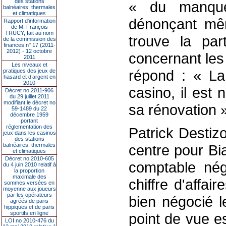
des stations
« du manque
balnéaires, thermales
et climatiques
dénonçant mê
Rapport d'information
de M. François
TRUCY, fait au nom
trouve la par
de la commission des
finances n° 17 (2011-
2012) - 12 octobre
concernant les
2011
Les niveaux et
répond : « La 
pratiques des jeux de
hasard et d’argent en
2010
casino, il est 
Décret no 2011-906
du 29 juillet 2011
modifiant le décret no
sa rénovation »
59-1489 du 22
décembre 1959
portant
réglementation des
Patrick Destizo
jeux dans les casinos
des stations
balnéaires, thermales
centre pour Bia
et climatiques
Décret no 2010-605
comptable nég
du 4 juin 2010 relatif à
la proportion
maximale des
chiffre d'affai
sommes versées en
moyenne aux joueurs
par les opérateurs
bien négocié l
agréés de paris
hippiques et de paris
sportifs en ligne
point de vue e
LOI no 2010-476 du