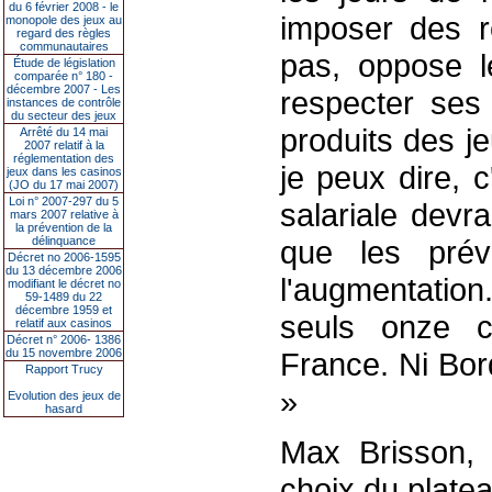
du 6 février 2008 - le
imposer des r
monopole des jeux au
regard des règles
communautaires
pas, oppose l
Étude de législation
comparée n° 180 -
décembre 2007 - Les
respecter ses 
instances de contrôle
du secteur des jeux
produits des j
Arrêté du 14 mai
2007 relatif à la
réglementation des
je peux dire, 
jeux dans les casinos
(JO du 17 mai 2007)
Loi n° 2007-297 du 5
salariale devr
mars 2007 relative à
la prévention de la
délinquance
que les prévi
Décret no 2006-1595
du 13 décembre 2006
l'augmentation.
modifiant le décret no
59-1489 du 22
décembre 1959 et
seuls onze 
relatif aux casinos
Décret n° 2006- 1386
du 15 novembre 2006
France. Ni Bor
Rapport Trucy
»
Evolution des jeux de
hasard
Max Brisson, 
choix du plate