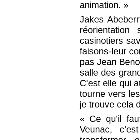
animation. »
Jakes Abeberry
réorientation
casinotiers sa
faisons-leur c
pas Jean Benoît 
salle des grand
C'est elle qui 
tourne vers le
je trouve cela
« Ce qu'il faut
Veunac, c'es
transformer 