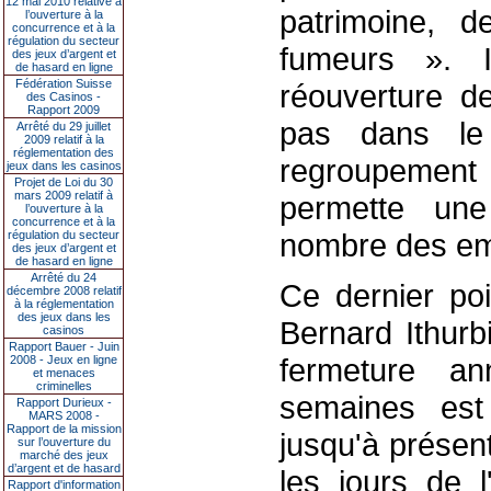
12 mai 2010 relative à
patrimoine, d
l’ouverture à la
concurrence et à la
régulation du secteur
fumeurs ». I
des jeux d’argent et
de hasard en ligne
Fédération Suisse
réouverture de
des Casinos -
Rapport 2009
pas dans le
Arrêté du 29 juillet
2009 relatif à la
réglementation des
regroupement
jeux dans les casinos
Projet de Loi du 30
mars 2009 relatif à
permette une
l’ouverture à la
concurrence et à la
nombre des em
régulation du secteur
des jeux d’argent et
de hasard en ligne
Arrêté du 24
Ce dernier poi
décembre 2008 relatif
à la réglementation
des jeux dans les
Bernard Ithurb
casinos
Rapport Bauer - Juin
fermeture a
2008 - Jeux en ligne
et menaces
criminelles
semaines est
Rapport Durieux -
MARS 2008 -
Rapport de la mission
jusqu'à présent
sur l’ouverture du
marché des jeux
d’argent et de hasard
les jours de 
Rapport d'information