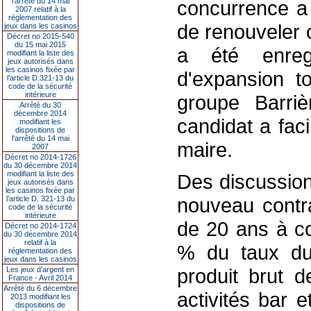
l’arrêté du 14 mai
concurrence a 
2007 relatif à la
réglementation des
de renouveler 
jeux dans les casinos
Décret no 2015-540
du 15 mai 2015
a été enreg
modifiant la liste des
jeux autorisés dans
les casinos fixée par
d'expansion to
l’article D.321-13 du
code de la sécurité
intérieure
groupe Barriè
Arrêté du 30
décembre 2014
candidat a faci
modifiant les
dispositions de
l’arrêté du 14 mai
maire.
2007
Décret no 2014-1726
du 30 décembre 2014
modifiant la liste des
Des discussion
jeux autorisés dans
les casinos fixée par
nouveau contra
l’article D. 321-13 du
code de la sécurité
intérieure
de 20 ans à co
Décret no 2014-1724
du 30 décembre 2014
relatif à la
% du taux du
réglementation des
jeux dans les casinos
produit brut d
Les jeux d’argent en
France - Avril 2014
Arrêté du 6 décembre
activités bar e
2013 modifiant les
dispositions de