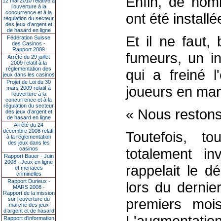
Enfin, de nom
12 mai 2010 relative à
l’ouverture à la
concurrence et à la
ont été installé
régulation du secteur
des jeux d’argent et
de hasard en ligne
Et il ne faut,
Fédération Suisse
des Casinos -
Rapport 2009
fumeurs, un i
Arrêté du 29 juillet
2009 relatif à la
réglementation des
qui a freiné l
jeux dans les casinos
Projet de Loi du 30
joueurs en man
mars 2009 relatif à
l’ouverture à la
concurrence et à la
régulation du secteur
« Nous restons
des jeux d’argent et
de hasard en ligne
Arrêté du 24
décembre 2008 relatif
Toutefois, t
à la réglementation
des jeux dans les
casinos
totalement i
Rapport Bauer - Juin
2008 - Jeux en ligne
rappelait le d
et menaces
criminelles
Rapport Durieux -
lors du dernie
MARS 2008 -
Rapport de la mission
sur l’ouverture du
premiers mois
marché des jeux
d’argent et de hasard
L'augmentation,
Rapport d'information