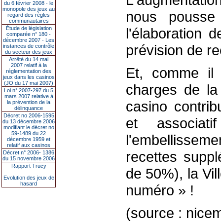
du 6 février 2008 - le
monopole des jeux au
nous pousse 
regard des règles
communautaires
Étude de législation
l'élaboration 
comparée n° 180 -
décembre 2007 - Les
prévision de re
instances de contrôle
du secteur des jeux
Arrêté du 14 mai
2007 relatif à la
Et, comme il 
réglementation des
jeux dans les casinos
(JO du 17 mai 2007)
charges de la 
Loi n° 2007-297 du 5
mars 2007 relative à
casino contrib
la prévention de la
délinquance
Décret no 2006-1595
et associa
du 13 décembre 2006
modifiant le décret no
59-1489 du 22
l'embellisseme
décembre 1959 et
relatif aux casinos
recettes supp
Décret n° 2006- 1386
du 15 novembre 2006
Rapport Trucy
de 50%), la Vill
Evolution des jeux de
hasard
numéro » !
(source : nic