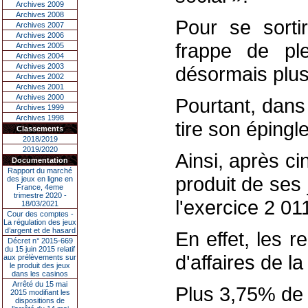
Archives 2009
Archives 2008
Pour se sortir
Archives 2007
Archives 2006
frappe de pl
Archives 2005
Archives 2004
Archives 2003
désormais plus
Archives 2002
Archives 2001
Archives 2000
Pourtant, dans 
Archives 1999
Archives 1998
tire son épingl
Classements
2018/2019
2019/2020
Ainsi, après ci
Documentation
Rapport du marché
produit de ses
des jeux en ligne en
France, 4eme
trimestre 2020 -
l'exercice 2 01
18/03/2021
Cour des comptes -
La régulation des jeux
d’argent et de hasard
En effet, les r
Décret n° 2015-669
du 15 juin 2015 relatif
d'affaires de l
aux prélèvements sur
le produit des jeux
dans les casinos
Arrêté du 15 mai
Plus 3,75% de 
2015 modifiant les
dispositions de