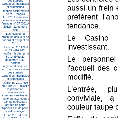
des stations
balnéaires, thermales
aussi un frein 
et climatiques
Rapport d'information
de M. François
préfèrent l'an
TRUCY, fait au nom
de la commission des
tendance.
finances n° 17 (2011-
2012) - 12 octobre
2011
Les niveaux et
Le Casino B
pratiques des jeux de
hasard et d’argent en
2010
investissant.
Décret no 2011-906
du 29 juillet 2011
modifiant le décret no
Le personnel
59-1489 du 22
décembre 1959
portant
l'accueil des c
réglementation des
jeux dans les casinos
des stations
modifié.
balnéaires, thermales
et climatiques
Décret no 2010-605
du 4 juin 2010 relatif à
L'entrée, p
la proportion
maximale des
conviviale, 
sommes versées en
moyenne aux joueurs
par les opérateurs
couleur taupe 
agréés de paris
hippiques et de paris
sportifs en ligne
LOI no 2010-476 du