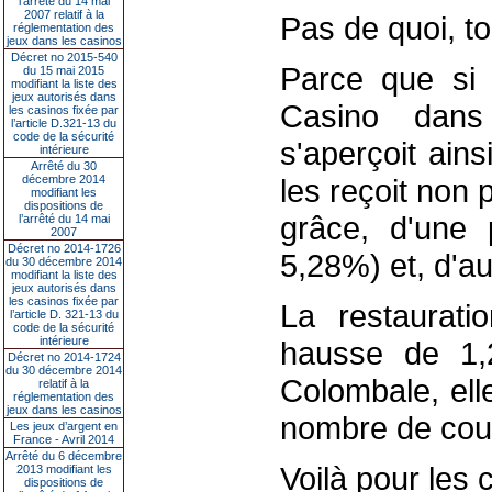
l’arrêté du 14 mai
2007 relatif à la
Pas de quoi, to
réglementation des
jeux dans les casinos
Décret no 2015-540
Parce que si 
du 15 mai 2015
modifiant la liste des
jeux autorisés dans
Casino dans 
les casinos fixée par
l’article D.321-13 du
code de la sécurité
s'aperçoit ains
intérieure
Arrêté du 30
décembre 2014
les reçoit non 
modifiant les
dispositions de
grâce, d'une
l’arrêté du 14 mai
2007
Décret no 2014-1726
5,28%) et, d'au
du 30 décembre 2014
modifiant la liste des
jeux autorisés dans
les casinos fixée par
La restaurati
l’article D. 321-13 du
code de la sécurité
intérieure
hausse de 1,2
Décret no 2014-1724
du 30 décembre 2014
Colombale, ell
relatif à la
réglementation des
jeux dans les casinos
nombre de couv
Les jeux d’argent en
France - Avril 2014
Arrêté du 6 décembre
Voilà pour les c
2013 modifiant les
dispositions de