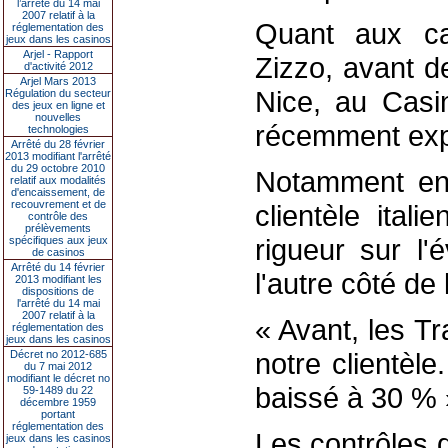
l’arrêté du 14 mai
2007 relatif à la
Quant aux ca
réglementation des
jeux dans les casinos
Arjel - Rapport
Zizzo, avant d
d'activité 2012
Arjel Mars 2013
Nice, au Casin
Régulation du secteur
des jeux en ligne et
nouvelles
récemment expl
technologies
Arrêté du 28 février
2013 modifiant l'arrêté
du 29 octobre 2010
Notamment en 
relatif aux modalités
d'encaissement, de
recouvrement et de
clientèle ita
contrôle des
prélèvements
rigueur sur l'
spécifiques aux jeux
de casinos
Arrêté du 14 février
l'autre côté de 
2013 modifiant les
dispositions de
l'arrêté du 14 mai
2007 relatif à la
« Avant, les T
réglementation des
jeux dans les casinos
notre clientèle
Décret no 2012-685
du 7 mai 2012
modifiant le décret no
baissé à 30 % »
59-1489 du 22
décembre 1959
portant
réglementation des
Les contrôles d
jeux dans les casinos