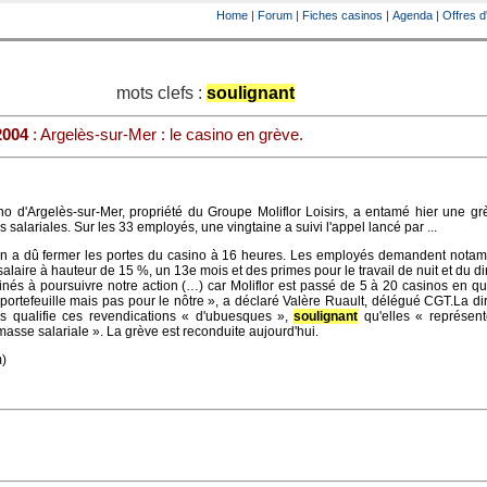
Home
|
Forum
|
Fiches casinos
|
Agenda
|
Offres d
mots clefs :
soulignant
2004
: Argelès-sur-Mer : le casino en grève.
o d'Argelès-sur-Mer, propriété du Groupe Moliflor Loisirs, a entamé hier une gr
 salariales. Sur les 33 employés, une vingtaine a suivi l'appel lancé par ...
ction a dû fermer les portes du casino à 16 heures. Les employés demandent not
 salaire à hauteur de 15 %, un 13e mois et des primes pour le travail de nuit et du 
s à poursuivre notre action (…) car Moliflor est passé de 5 à 20 casinos en qu
 portefeuille mais pas pour le nôtre », a déclaré Valère Ruault, délégué CGT.La di
rs qualifie ces revendications « d'ubuesques »,
soulignant
qu'elles « représen
asse salariale ». La grève est reconduite aujourd'hui.
m)