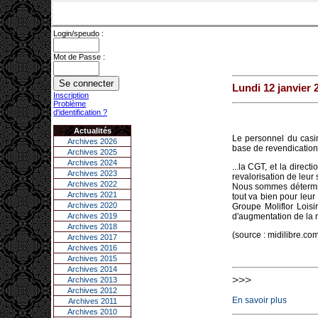
Login/speudo :
Mot de Passe :
Lundi 12 janvier 
Inscription
Problème
d'identification ?
Actualités
Le personnel du casin
Archives 2026
base de revendications
Archives 2025
Archives 2024
...la CGT, et la dire
Archives 2023
revalorisation de leur
Archives 2022
Nous sommes déterminé
Archives 2021
tout va bien pour leur
Archives 2020
Groupe Moliflor Loisi
Archives 2019
d'augmentation de la m
Archives 2018
(source : midilibre.co
Archives 2017
Archives 2016
Archives 2015
Archives 2014
>>>
Archives 2013
Archives 2012
En savoir plus
Archives 2011
Archives 2010