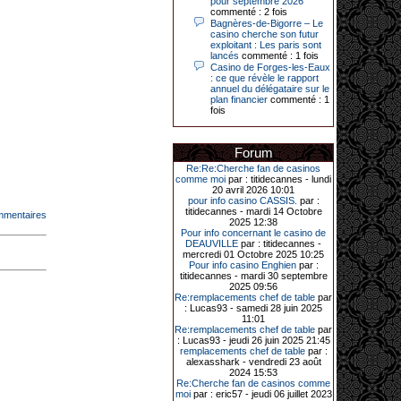
pour septembre 2026
Le plus gros gain gagné depuis plus
commenté : 2 fois
de 20 ans dans l’établissement.
Bagnères-de-Bigorre – Le
casino cherche son futur
exploitant : Les paris sont
lancés
commenté : 1 fois
Casino de Forges-les-Eaux
31-03-2026|
: ce que révèle le rapport
annuel du délégataire sur le
Série de jackpots au casino JOA de
plan financier
commenté : 1
Gujan-Mestras : ce mois de mars a
fois
été fructueux pour quelques
joueurs. D’abord avec 44 207 euros
remportés le dimanche 22 mars sur
une machine à sous pour une mise
Forum
initiale de 5,28 €. Puis quelques
jours plus tard, le vendredi 27 mars,
Re:Re:Cherche fan de casinos
un joueur a décroché 12 086 euros
comme moi
par : titidecannes - lundi
sur une autre machine à sous.
20 avril 2026 10:01
pour info casino CASSIS.
par :
Enfin, troisième et dernier jackpot,
titidecannes - mardi 14 Octobre
mmentaires
record cette fois-ci, le samedi 28
2025 12:38
mars dernier. Quelque 111 322
Pour info concernant le casino de
euros ont été remportés sur la table
DEAUVILLE
par : titidecannes -
d’Ultimate Texas Hold’em Poker,
mercredi 01 Octobre 2025 10:25
grâce à une mise de 5 euros sur la
Pour info casino Enghien
par :
case bonus et une quinte flush
titidecannes - mardi 30 septembre
royale. Ces gains ont été annoncés
2025 09:56
dans un communiqué diffusé par le
Re:remplacements chef de table
par
casino ce lundi 30 mars en soirée.
: Lucas93 - samedi 28 juin 2025
11:01
Re:remplacements chef de table
par
: Lucas93 - jeudi 26 juin 2025 21:45
remplacements chef de table
par :
11-01-2026|
alexasshark - vendredi 23 août
2024 15:53
Dimanche 11 janvier, en soirée, une
Re:Cherche fan de casinos comme
cliente retraitée de 78 ans, habitant
moi
par : eric57 - jeudi 06 juillet 2023
Trémuson, a eu l’énorme surprise