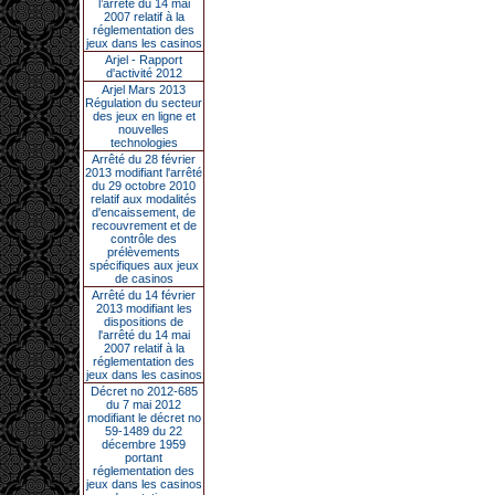
l’arrêté du 14 mai
2007 relatif à la
réglementation des
jeux dans les casinos
Arjel - Rapport
d'activité 2012
Arjel Mars 2013
Régulation du secteur
des jeux en ligne et
nouvelles
technologies
Arrêté du 28 février
2013 modifiant l'arrêté
du 29 octobre 2010
relatif aux modalités
d'encaissement, de
recouvrement et de
contrôle des
prélèvements
spécifiques aux jeux
de casinos
Arrêté du 14 février
2013 modifiant les
dispositions de
l'arrêté du 14 mai
2007 relatif à la
réglementation des
jeux dans les casinos
Décret no 2012-685
du 7 mai 2012
modifiant le décret no
59-1489 du 22
décembre 1959
portant
réglementation des
jeux dans les casinos