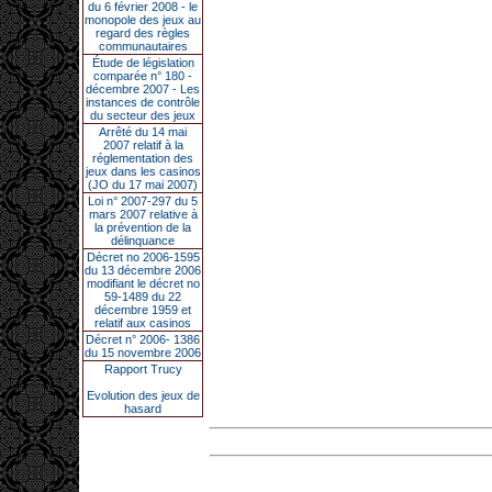
du 6 février 2008 - le
monopole des jeux au
regard des règles
communautaires
Étude de législation
comparée n° 180 -
décembre 2007 - Les
instances de contrôle
du secteur des jeux
Arrêté du 14 mai
2007 relatif à la
réglementation des
jeux dans les casinos
(JO du 17 mai 2007)
Loi n° 2007-297 du 5
mars 2007 relative à
la prévention de la
délinquance
Décret no 2006-1595
du 13 décembre 2006
modifiant le décret no
59-1489 du 22
décembre 1959 et
relatif aux casinos
Décret n° 2006- 1386
du 15 novembre 2006
Rapport Trucy
Evolution des jeux de
hasard