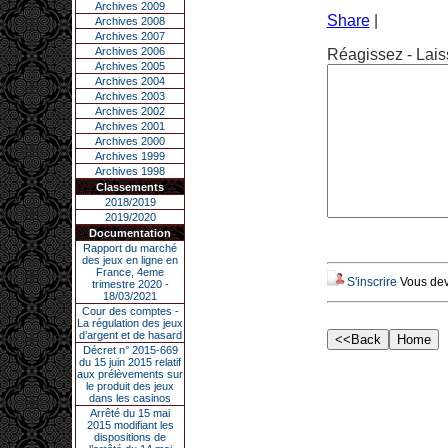
Archives 2009
Share
|
Archives 2008
Archives 2007
Archives 2006
Réagissez - Lais
Archives 2005
Archives 2004
Archives 2003
Archives 2002
Archives 2001
Archives 2000
Archives 1999
Archives 1998
Classements
2018/2019
2019/2020
Documentation
Rapport du marché
des jeux en ligne en
France, 4eme
S'inscrire
Vous deve
trimestre 2020 -
18/03/2021
Cour des comptes -
La régulation des jeux
d’argent et de hasard
Décret n° 2015-669
du 15 juin 2015 relatif
aux prélèvements sur
le produit des jeux
dans les casinos
Arrêté du 15 mai
2015 modifiant les
dispositions de