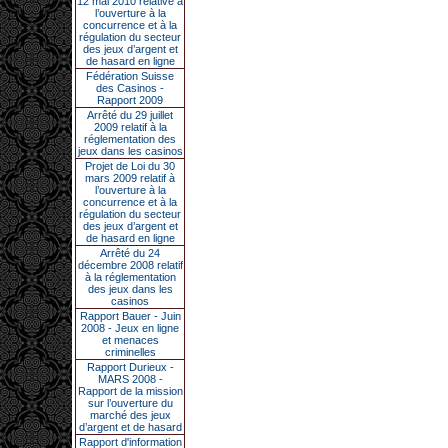
12 mai 2010 relative à
l’ouverture à la
concurrence et à la
régulation du secteur
des jeux d’argent et
de hasard en ligne
Fédération Suisse
des Casinos -
Rapport 2009
Arrêté du 29 juillet
2009 relatif à la
réglementation des
jeux dans les casinos
Projet de Loi du 30
mars 2009 relatif à
l’ouverture à la
concurrence et à la
régulation du secteur
des jeux d’argent et
de hasard en ligne
Arrêté du 24
décembre 2008 relatif
à la réglementation
des jeux dans les
casinos
Rapport Bauer - Juin
2008 - Jeux en ligne
et menaces
criminelles
Rapport Durieux -
MARS 2008 -
Rapport de la mission
sur l’ouverture du
marché des jeux
d’argent et de hasard
Rapport d'information