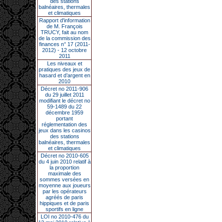
des stations
balnéaires, thermales
et climatiques
Rapport d'information
de M. François
TRUCY, fait au nom
de la commission des
finances n° 17 (2011-
2012) - 12 octobre
2011
Les niveaux et
pratiques des jeux de
hasard et d’argent en
2010
Décret no 2011-906
du 29 juillet 2011
modifiant le décret no
59-1489 du 22
décembre 1959
portant
réglementation des
jeux dans les casinos
des stations
balnéaires, thermales
et climatiques
Décret no 2010-605
du 4 juin 2010 relatif à
la proportion
maximale des
sommes versées en
moyenne aux joueurs
par les opérateurs
agréés de paris
hippiques et de paris
sportifs en ligne
LOI no 2010-476 du